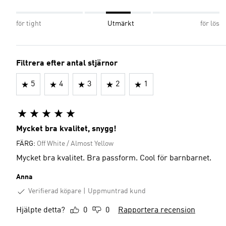
för tight
Utmärkt
för lös
Filtrera efter antal stjärnor
5
4
3
2
1
Mycket bra kvalitet, snygg!
FÄRG:
Off White / Almost Yellow
Mycket bra kvalitet. Bra passform. Cool för barnbarnet.
Anna
Verifierad köpare
Uppmuntrad kund
Hjälpte detta?
0
0
Rapportera recension