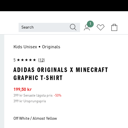
1
Kids Unisex • Originals
5
(12)
ADIDAS ORIGINALS X MINECRAFT
GRAPHIC T-SHIRT
Reapris
199,50 kr
399 kr Senaste lägsta pris
-50%
Rabatt
399 kr Ursprungspris
Off White / Almost Yellow