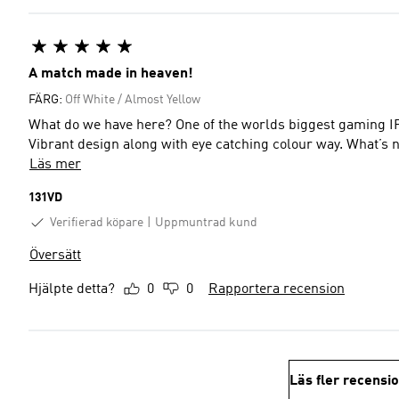
A match made in heaven!
FÄRG:
Off White / Almost Yellow
What do we have here? One of the worlds biggest gaming IP
Vibrant design along with eye c
Läs mer
131VD
Verifierad köpare
Uppmuntrad kund
Översätt
Hjälpte detta?
0
0
Rapportera recension
Läs fler recensi