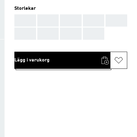
Storlekar
AAA
AAA
AAA
AAA
AAA
AAA
AAA
AAA
AAA
Lägg i varukorg