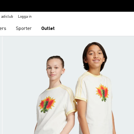
adiclub
Logga in
ers
Sporter
Outlet