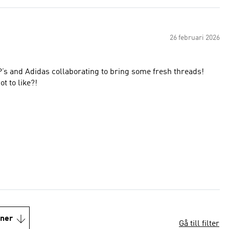
26 februari 2026
’s and Adidas collaborating to bring some fresh threads!
atching colour way. What’s not to like?!
oner
Gå till filter