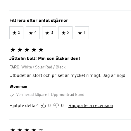
Filtrera efter antal stjärnor
5
4
3
2
1
Jättefin boll! Min son älskar den!
FÄRG:
White / Solar Red / Black
Utbudet är stort och priset är mycket rimligt. Jag är nöjd.
Blomman
Verifierad köpare
Uppmuntrad kund
Hjälpte detta?
0
0
Rapportera recension