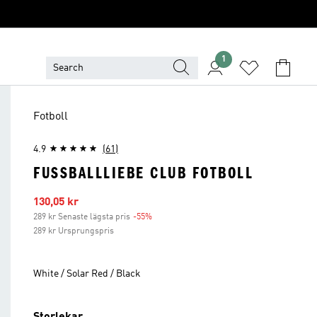
1
Fotboll
4.9
(61)
FUSSBALLLIEBE CLUB FOTBOLL
Reapris
130,05 kr
289 kr Senaste lägsta pris
-55%
Rabatt
289 kr Ursprungspris
White / Solar Red / Black