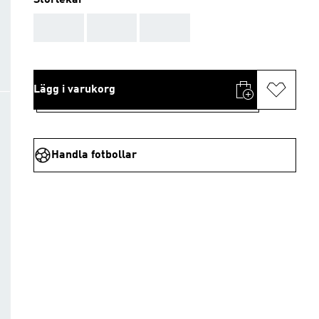
Storlekar
AAA
AAA
AAA
Lägg i varukorg
Handla fotbollar