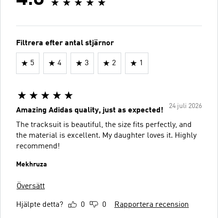
Filtrera efter antal stjärnor
5
4
3
2
1
24 juli 2026
Amazing Adidas quality, just as expected!
The tracksuit is beautiful, the size fits perfectly, and
the material is excellent. My daughter loves it. Highly
recommend!
Mekhruza
Översätt
Hjälpte detta?
0
0
Rapportera recension