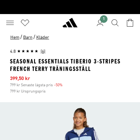
1
/
/
Hem
Barn
Kläder
4.8
(6)
SEASONAL ESSENTIALS TIBERIO 3-STRIPES
FRENCH TERRY TRÄNINGSSTÄLL
Reapris
399,50 kr
799 kr Senaste lägsta pris
-50%
Rabatt
799 kr Ursprungspris