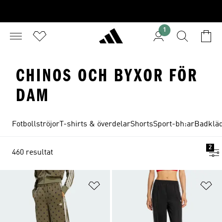
1
CHINOS OCH BYXOR FÖR
DAM
Fotbollströjor
T-shirts & överdelar
Shorts
Sport-bh:ar
Badklä
2
460 resultat
Lägg till på önskelistan
Lä