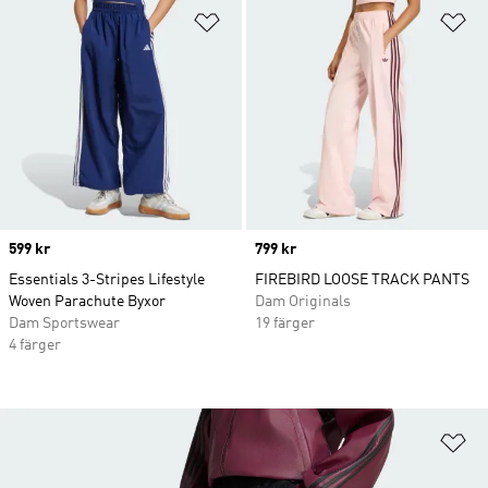
Lägg till på önskelistan
Lä
Price
599 kr
Price
799 kr
Essentials 3-Stripes Lifestyle
FIREBIRD LOOSE TRACK PANTS
Woven Parachute Byxor
Dam Originals
Dam Sportswear
19 färger
4 färger
Lä