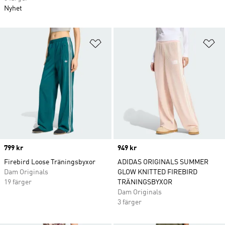
Nyhet
Lägg till på önskelistan
Lä
Price
799 kr
Price
949 kr
Firebird Loose Träningsbyxor
ADIDAS ORIGINALS SUMMER
Dam Originals
GLOW KNITTED FIREBIRD
19 färger
TRÄNINGSBYXOR
Dam Originals
3 färger