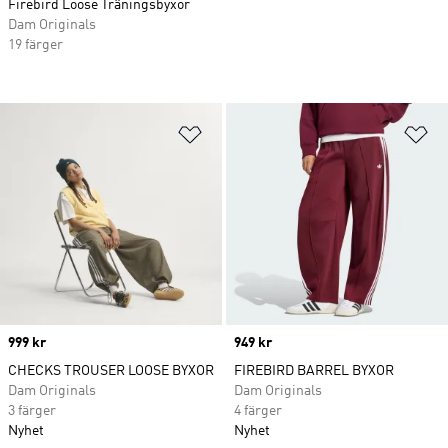
Firebird Loose Träningsbyxor
Dam Originals
19 färger
Lägg till på önskelistan
Lä
Price
999 kr
Price
949 kr
CHECKS TROUSER LOOSE BYXOR
FIREBIRD BARREL BYXOR
Dam Originals
Dam Originals
3 färger
4 färger
Nyhet
Nyhet