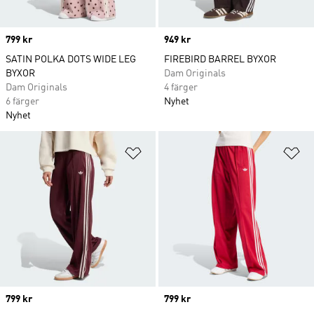
Price
799 kr
Price
949 kr
SATIN POLKA DOTS WIDE LEG
FIREBIRD BARREL BYXOR
BYXOR
Dam Originals
Dam Originals
4 färger
6 färger
Nyhet
Nyhet
Lägg till på önskelistan
Lä
Price
799 kr
Price
799 kr