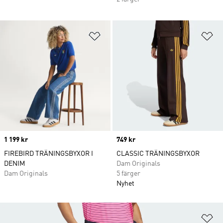
Lägg till på önskelistan
Lä
Price
1 199 kr
Price
749 kr
FIREBIRD TRÄNINGSBYXOR I
CLASSIC TRÄNINGSBYXOR
DENIM
Dam Originals
Dam Originals
5 färger
Nyhet
Lä