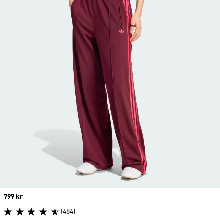
Price
799 kr
(484)