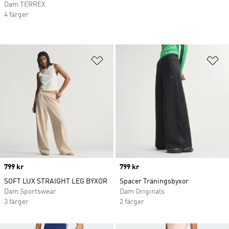
Dam TERREX
4 färger
Lägg till på önskelistan
Lä
Price
799 kr
Price
799 kr
SOFT LUX STRAIGHT LEG BYXOR
Spacer Träningsbyxor
Dam Sportswear
Dam Originals
3 färger
2 färger