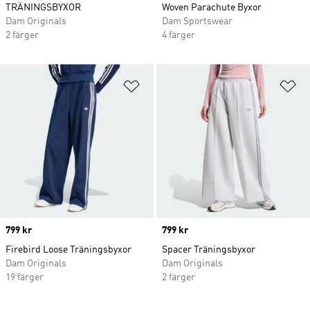
TRÄNINGSBYXOR
Woven Parachute Byxor
Dam Originals
Dam Sportswear
2 färger
4 färger
Lägg till på önskelistan
Lä
Price
799 kr
Price
799 kr
Firebird Loose Träningsbyxor
Spacer Träningsbyxor
Dam Originals
Dam Originals
19 färger
2 färger