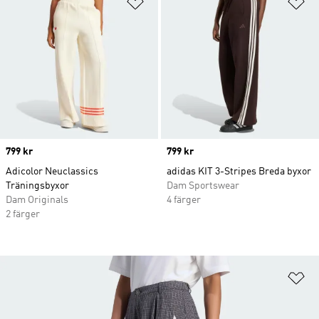
Lägg till på önskelistan
Lä
Price
799 kr
Price
799 kr
Adicolor Neuclassics
adidas KIT 3-Stripes Breda byxor
Träningsbyxor
Dam Sportswear
Dam Originals
4 färger
2 färger
Lä