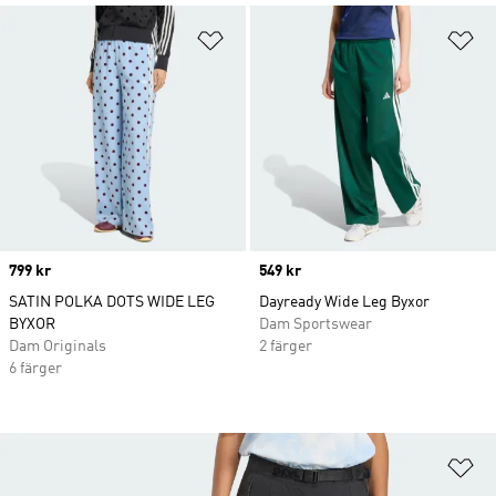
Lägg till på önskelistan
Lä
Price
799 kr
Price
549 kr
SATIN POLKA DOTS WIDE LEG
Dayready Wide Leg Byxor
BYXOR
Dam Sportswear
Dam Originals
2 färger
6 färger
Lä