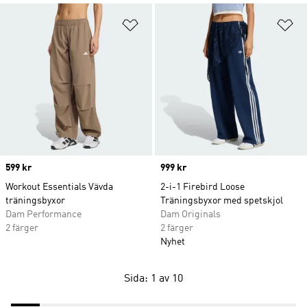
Lägg till på önskelistan
Lä
Price
599 kr
Price
999 kr
Workout Essentials Vävda
2-i-1 Firebird Loose
träningsbyxor
Träningsbyxor med spetskjol
Dam Performance
Dam Originals
2 färger
2 färger
Nyhet
Sida: 1 av 10