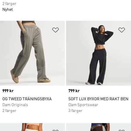
2 färger
Nyhet
Lägg till på önskelistan
Lä
Price
999 kr
Price
799 kr
OG TWEED TRÄNINGSBYXA
SOFT LUX BYXOR MED RAKT BEN
Dam Originals
Dam Sportswear
2 färger
3 färger