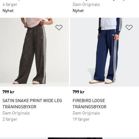
4 färger
Dam Originals
Nyhet
Nyhet
Lägg till på önskelistan
Lä
Price
799 kr
Price
799 kr
SATIN SNAKE PRINT WIDE LEG
FIREBIRD LOOSE
TRÄNINGSBYXOR
TRÄNINGSBYXOR
Dam Originals
Dam Originals
2 färger
19 färger