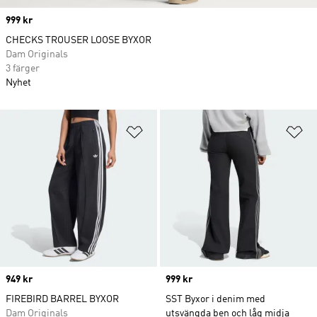
Price
999 kr
CHECKS TROUSER LOOSE BYXOR
Dam Originals
3 färger
Nyhet
Lägg till på önskelistan
Lä
Price
949 kr
Price
999 kr
FIREBIRD BARREL BYXOR
SST Byxor i denim med
Dam Originals
utsvängda ben och låg midja