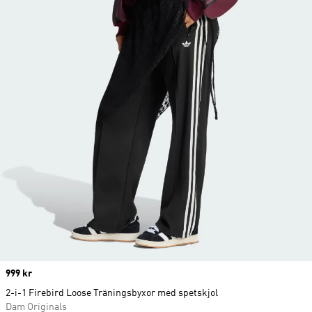
Price
999 kr
2-i-1 Firebird Loose Träningsbyxor med spetskjol
Dam Originals