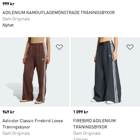
Price
999 kr
ADILENIUM KAMOUFLAGEMÖNSTRADE TRÄNINGSBYXOR
Dam Originals
Nyhet
Lägg till på önskelistan
Lä
Price
949 kr
Price
1 099 kr
Adicolor Classic Firebird Loose
FIREBIRD ADILENIUM
Träningsbyxor
TRÄNINGSBYXOR
Dam Originals
Dam Originals
2 färger