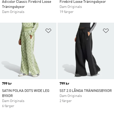
Adicolor Classic Firebird Loose
Firebird Loose Träningsbyxor
Träningsbyxor
Dam Originals
Dam Originals
19 färger
Lägg till på önskelistan
Lä
Price
799 kr
Price
799 kr
SATIN POLKA DOTS WIDE LEG
SST 2.0 LÅNGA TRÄNINGSBYXOR
BYXOR
Dam Originals
Dam Originals
2 färger
6 färger