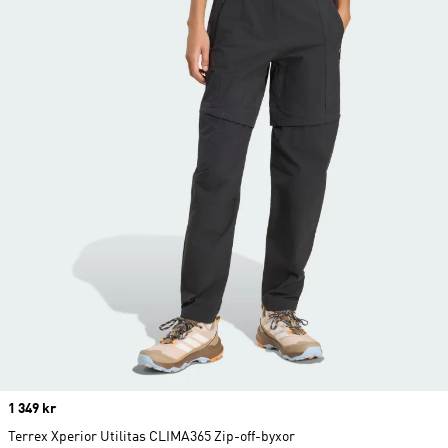
Price
1 349 kr
Terrex Xperior Utilitas CLIMA365 Zip-off-byxor