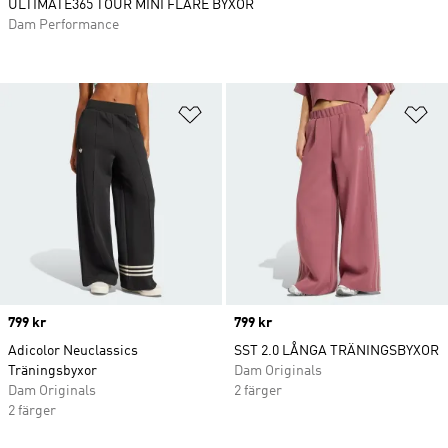
ULTIMATE365 TOUR MINI FLARE BYXOR
Dam Performance
Lägg till på önskelistan
Lä
Price
799 kr
Price
799 kr
Adicolor Neuclassics
SST 2.0 LÅNGA TRÄNINGSBYXOR
Träningsbyxor
Dam Originals
Dam Originals
2 färger
2 färger