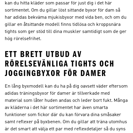
kan du hitta kläder som passar för just dig i det här
sortimentet. Om du gillar löst sittande byxor för dam så
har adidas bekväma mjukisbyxor med vida ben, och om du
gillar en åtsittande modell finns tidlösa och kroppsnära
tights som ger stöd till dina muskler samtidigt som de ger
hög rörelsefrihet.
ETT BRETT UTBUD AV
RÖRELSEVÄNLIGA TIGHTS OCH
JOGGINGBYXOR FÖR DAMER
En lång byxmodell kan du ha på dig oavsett väder eftersom
adidas träningsbyxor för damer är tillverkade med
material som låter huden andas och leder bort fukt. Många
av kläderna i det här sortimentet har även smarta
funktioner som fickor där du kan förvara dina småsaker
samt reflexer på byxbenen. Om du gillar att träna utomhus
är det smart att välja ett par med reflexdetaljer så du syns