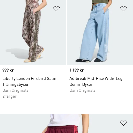
Lägg till på önskelistan
Lä
Price
999 kr
Price
1 199 kr
Liberty London Firebird Satin
Adibreak Mid-Rise Wide-Leg
Träningsbyxor
Denim Byxor
Dam Originals
Dam Originals
2 färger
Lä