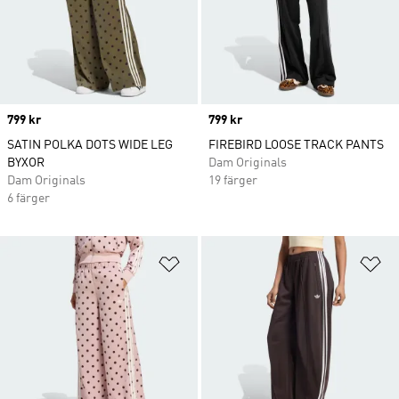
Price
799 kr
Price
799 kr
SATIN POLKA DOTS WIDE LEG
FIREBIRD LOOSE TRACK PANTS
BYXOR
Dam Originals
Dam Originals
19 färger
6 färger
Lägg till på önskelistan
Lä