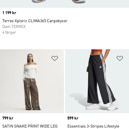
Price
1 199 kr
Terrex Xploric CLIMA365 Cargobyxor
Dam TERREX
4 färger
Lägg till på önskelistan
Lä
Price
799 kr
Price
599 kr
SATIN SNAKE PRINT WIDE LEG
Essentials 3-Stripes Lifestyle