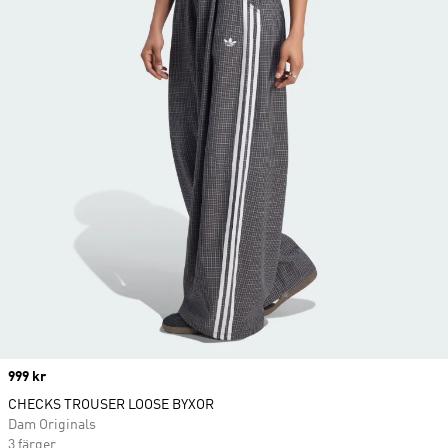
Price
999 kr
CHECKS TROUSER LOOSE BYXOR
Dam Originals
3 färger