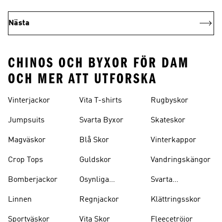
Nästa
CHINOS OCH BYXOR FÖR DAM
OCH MER ATT UTFORSKA
Vinterjackor
Vita T-shirts
Rugbyskor
Jumpsuits
Svarta Byxor
Skateskor
Magväskor
Blå Skor
Vinterkappor
Crop Tops
Guldskor
Vandringskängor
Bomberjackor
Osynliga
Svarta
Strumpor
Ryggsäckar
Linnen
Regnjackor
Klättringsskor
Sportväskor
Vita Skor
Fleecetröjor