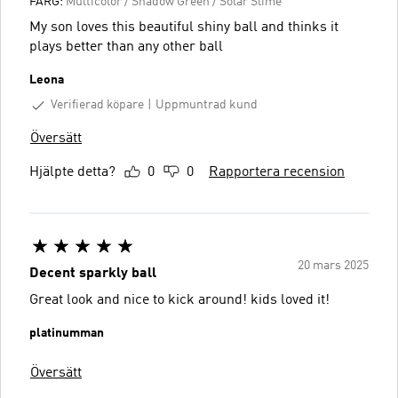
FÄRG:
Multicolor / Shadow Green / Solar Slime
My son loves this beautiful shiny ball and thinks it
plays better than any other ball
Leona
Verifierad köpare
Uppmuntrad kund
Översätt
Hjälpte detta?
0
0
Rapportera recension
20 mars 2025
Decent sparkly ball
Great look and nice to kick around! kids loved it!
platinumman
Översätt