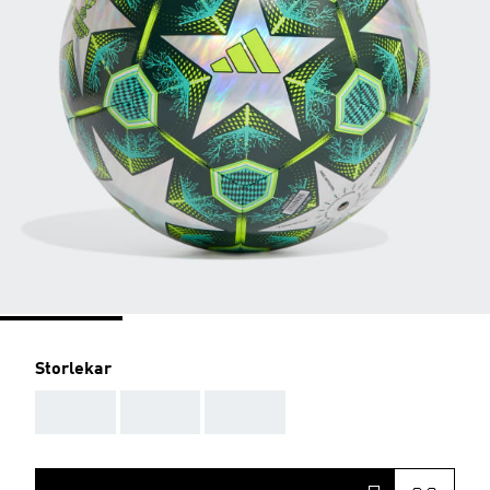
Storlekar
AAA
AAA
AAA