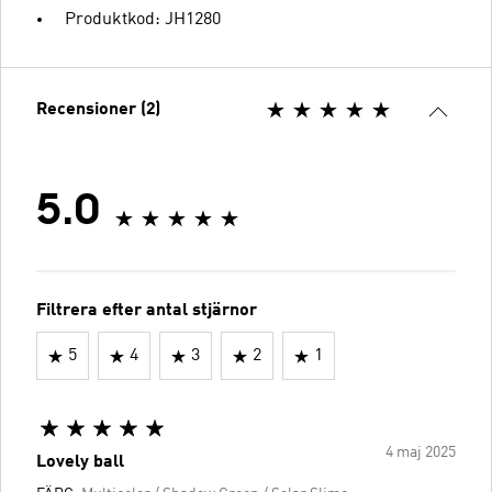
Produktkod: JH1280
Recensioner (2)
5.0
Filtrera efter antal stjärnor
5
4
3
2
1
4 maj 2025
Lovely ball