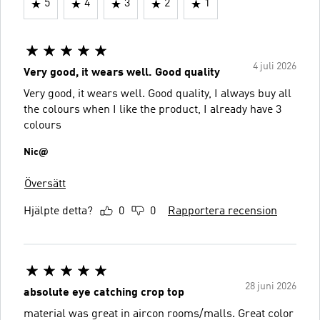
5
4
3
2
1
4 juli 2026
Very good, it wears well. Good quality
Very good, it wears well. Good quality, I always buy all
the colours when I like the product, I already have 3
colours
Nic@
Översätt
Hjälpte detta?
0
0
Rapportera recension
28 juni 2026
absolute eye catching crop top
material was great in aircon rooms/malls. Great color