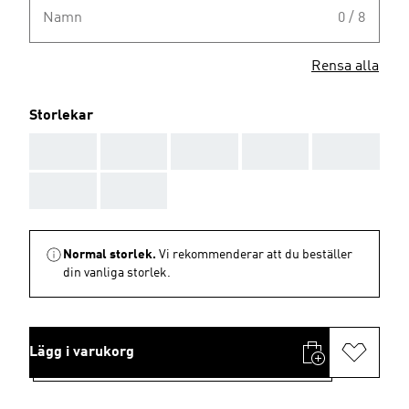
Namn
0 / 8
Rensa alla
Storlekar
AAA
AAA
AAA
AAA
AAA
AAA
AAA
Normal storlek.
Vi rekommenderar att du beställer
din vanliga storlek.
Lägg i varukorg