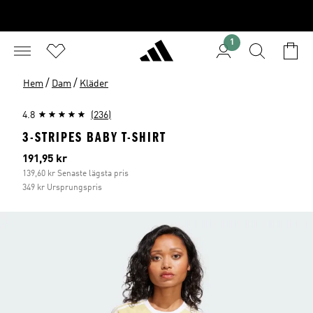
1
/
/
Hem
Dam
Kläder
4.8
(236)
3-STRIPES BABY T-SHIRT
Aktuellt pris
191,95 kr
139,60 kr Senaste lägsta pris
349 kr Ursprungspris