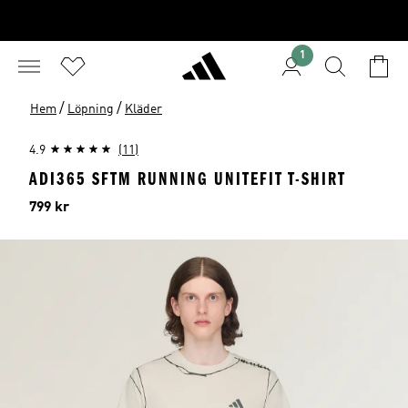
1
/
/
Hem
Löpning
Kläder
4.9
(11)
ADI365 SFTM RUNNING UNITEFIT T-SHIRT
Pris
799 kr