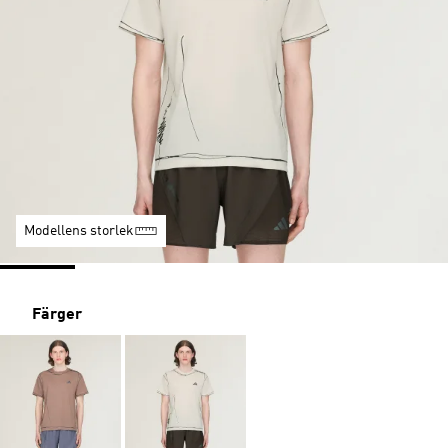
Modellens storlek
Färger