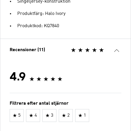
Singeljersey-konstruktion
Produktfärg: Halo Ivory
Produktkod: KQ7840
Recensioner (11)
4.9
Filtrera efter antal stjärnor
5
4
3
2
1