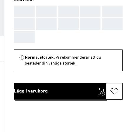
Storlekar
AAA
AAA
AAA
AAA
AAA
AAA
AAA
AAA
AAA
AAA
AAA
Normal storlek.
Vi rekommenderar att du
beställer din vanliga storlek.
Lägg i varukorg