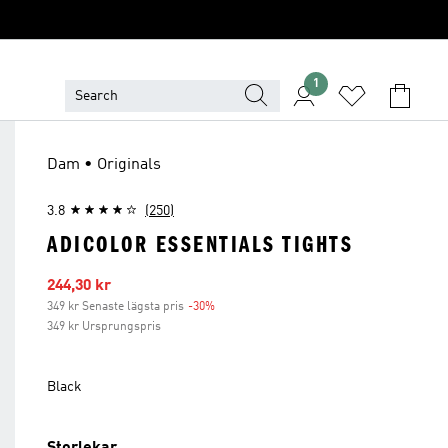
1
Dam • Originals
3.8
(250)
ADICOLOR ESSENTIALS TIGHTS
Reapris
244,30 kr
349 kr Senaste lägsta pris
-30%
Rabatt
349 kr Ursprungspris
Black