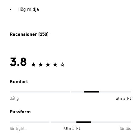
Hög midja
Recensioner (250)
3.8
Komfort
dålig
utmärkt
Passform
för tight
Utmärkt
för lös