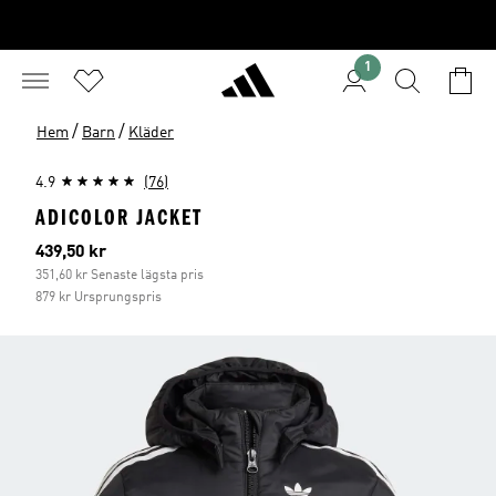
1
/
/
Hem
Barn
Kläder
4.9
(76)
ADICOLOR JACKET
Aktuellt pris
439,50 kr
351,60 kr Senaste lägsta pris
879 kr Ursprungspris