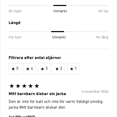
för tight
Utmärkt
för lös
Längd
För kort
Utmärkt
för lång
Filtrera efter antal stjärnor
5
4
3
2
1
4 november 2024
Mitt barnbarn älskar sin jacka
Den är inte för kall och inte för varm Väldigt smidig
jacka Mitt barnbarn älskar den