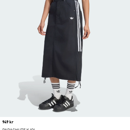
Price
949 kr