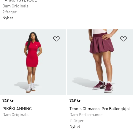
PARACHUTE KJOL
Dam Originals
2 färger
Nyhet
Lägg till på önskelistan
Lä
Price
749 kr
Price
749 kr
PIKÉKLÄNNING
Tennis Climacool Pro Ballongkjol
Dam Originals
Dam Performance
2 färger
Nyhet