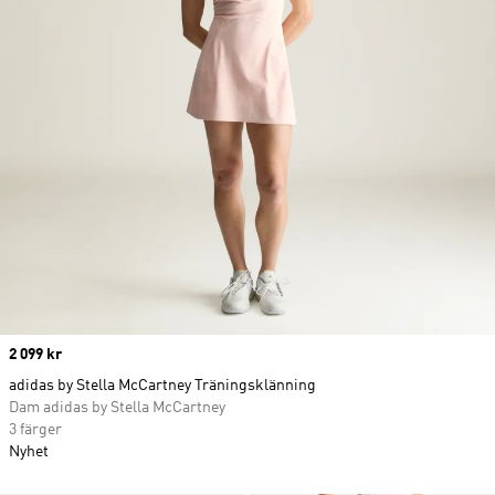
Price
2 099 kr
adidas by Stella McCartney Träningsklänning
Dam adidas by Stella McCartney
3 färger
Nyhet