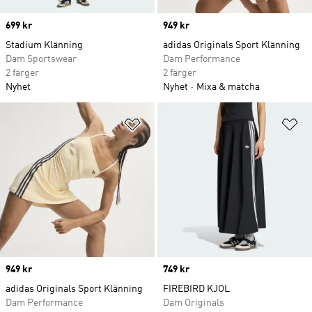
Price
699 kr
Price
949 kr
Stadium Klänning
adidas Originals Sport Klänning
Dam Sportswear
Dam Performance
2 färger
2 färger
Nyhet
Nyhet
Mixa & matcha
Lägg till på önskelistan
Lä
Price
949 kr
Price
749 kr
adidas Originals Sport Klänning
FIREBIRD KJOL
Dam Performance
Dam Originals