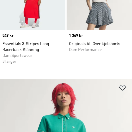
Price
549 kr
Price
1 349 kr
Essentials 3-Stripes Long
Originals All Over kjolshorts
Racerback Klänning
Dam Performance
Dam Sportswear
3 färger
Lä