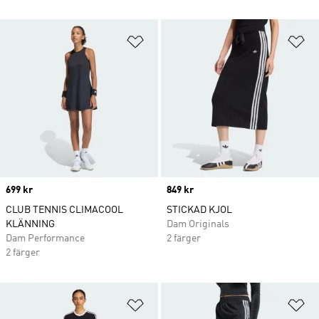
Lägg till på önskelistan
Lä
Price
699 kr
Price
849 kr
CLUB TENNIS CLIMACOOL
STICKAD KJOL
KLÄNNING
Dam Originals
Dam Performance
2 färger
2 färger
Lägg till på önskelistan
Lä