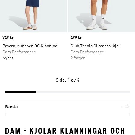
Price
749 kr
Price
499 kr
Bayern München OG Klänning
Club Tennis Climacool kjol
Dam Performance
Dam Performance
Nyhet
2 färger
Sida: 1 av 4
Nästa
DAM • KJOLAR KLANNINGAR OCH