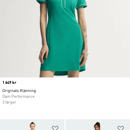
Price
1 649 kr
Originals Klänning
Dam Performance
3 färger
Lägg till på önskelistan
Lä