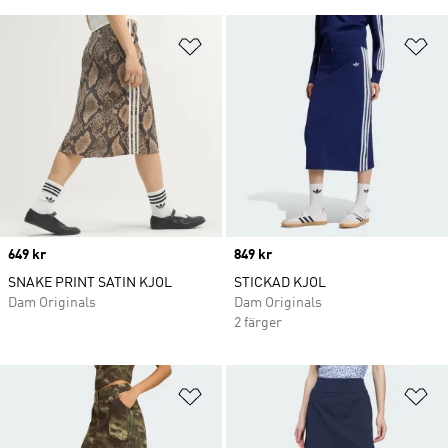
Lägg till på önskelistan
Lä
Price
649 kr
Price
849 kr
SNAKE PRINT SATIN KJOL
STICKAD KJOL
Dam Originals
Dam Originals
2 färger
Lägg till på önskelistan
Lä