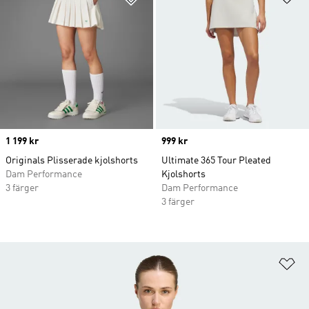
Price
1 199 kr
Price
999 kr
Originals Plisserade kjolshorts
Ultimate 365 Tour Pleated
Dam Performance
Kjolshorts
3 färger
Dam Performance
3 färger
Lä