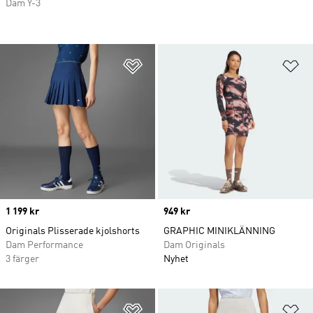
Dam Y-3
Lägg till på önskelistan
Lä
Price
1 199 kr
Price
949 kr
Originals Plisserade kjolshorts
GRAPHIC MINIKLÄNNING
Dam Performance
Dam Originals
3 färger
Nyhet
Lägg till på önskelistan
Lä