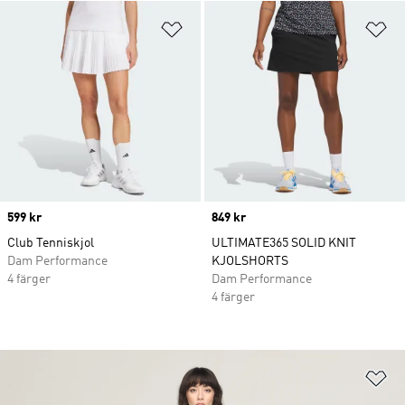
Lägg till på önskelistan
Lä
Price
599 kr
Price
849 kr
Club Tenniskjol
ULTIMATE365 SOLID KNIT
Dam Performance
KJOLSHORTS
4 färger
Dam Performance
4 färger
Lä