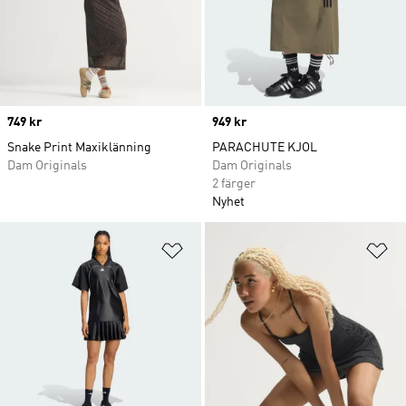
Price
749 kr
Price
949 kr
Snake Print Maxiklänning
PARACHUTE KJOL
Dam Originals
Dam Originals
2 färger
Nyhet
Lägg till på önskelistan
Lä