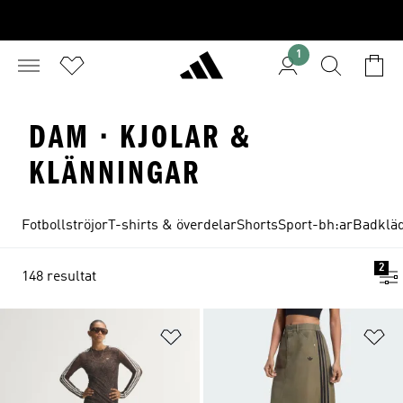
1
DAM · KJOLAR &
KLÄNNINGAR
Fotbollströjor
T-shirts & överdelar
Shorts
Sport-bh:ar
Badklä
2
148 resultat
Lägg till på önskelistan
Lä