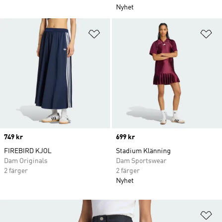
Nyhet
Lägg till på önskelistan
Lä
Price
749 kr
Price
699 kr
FIREBIRD KJOL
Stadium Klänning
Dam Originals
Dam Sportswear
2 färger
2 färger
Nyhet
Lä