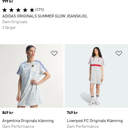
Price
999 kr
(171)
ADIDAS ORIGINALS SUMMER GLOW JEANSKJOL
Dam Originals
2 färger
Lägg till på önskelistan
Lä
Price
849 kr
Price
749 kr
Argentina Originals klänning
Liverpool FC Originals Klänning
Dam Performance
Dam Performance