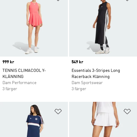
Price
999 kr
Price
549 kr
TENNIS CLIMACOOL Y-
Essentials 3-Stripes Long
KLÄNNING
Racerback Klänning
Dam Performance
Dam Sportswear
3 färger
3 färger
Lägg till på önskelistan
Lä