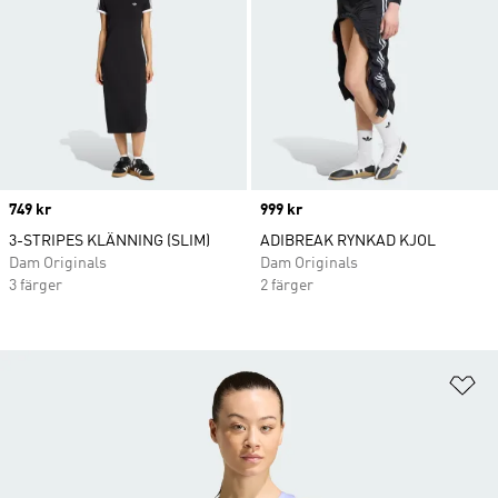
Price
749 kr
Price
999 kr
3-STRIPES KLÄNNING (SLIM)
ADIBREAK RYNKAD KJOL
Dam Originals
Dam Originals
3 färger
2 färger
Lä