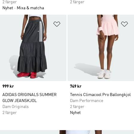
2 färger
2 färger
Nyhet
Mixa & matcha
Lägg till på önskelistan
Lä
Price
999 kr
Price
749 kr
ADIDAS ORIGINALS SUMMER
Tennis Climacool Pro Ballongkjol
GLOW JEANSKJOL
Dam Performance
Dam Originals
2 färger
2 färger
Nyhet