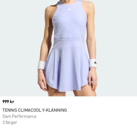
Price
999 kr
TENNIS CLIMACOOL Y-KLÄNNING
Dam Performance
3 färger