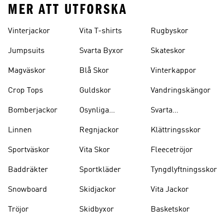
MER ATT UTFORSKA
Vinterjackor
Vita T-shirts
Rugbyskor
Jumpsuits
Svarta Byxor
Skateskor
Magväskor
Blå Skor
Vinterkappor
Crop Tops
Guldskor
Vandringskängor
Bomberjackor
Osynliga
Svarta
Strumpor
Ryggsäckar
Linnen
Regnjackor
Klättringsskor
Sportväskor
Vita Skor
Fleecetröjor
Baddräkter
Sportkläder
Tyngdlyftningsskor
Snowboard
Skidjackor
Vita Jackor
Tröjor
Skidbyxor
Basketskor