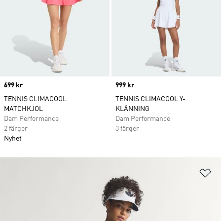
Price
699 kr
Price
999 kr
TENNIS CLIMACOOL
TENNIS CLIMACOOL Y-
MATCHKJOL
KLÄNNING
Dam Performance
Dam Performance
2 färger
3 färger
Nyhet
Lä