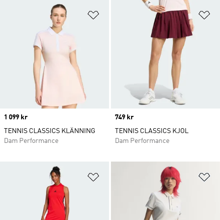
Lägg till på önskelistan
Lä
Price
1 099 kr
Price
749 kr
TENNIS CLASSICS KLÄNNING
TENNIS CLASSICS KJOL
Dam Performance
Dam Performance
Lägg till på önskelistan
Lä