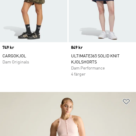
Price
749 kr
Price
849 kr
CARGOKJOL
ULTIMATE365 SOLID KNIT
Dam Originals
KJOLSHORTS
Dam Performance
4 färger
Lä