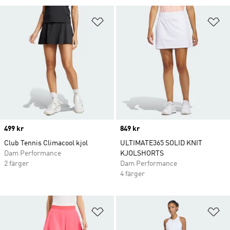
Lägg till på önskelistan
Lä
Price
499 kr
Price
849 kr
Club Tennis Climacool kjol
ULTIMATE365 SOLID KNIT
Dam Performance
KJOLSHORTS
2 färger
Dam Performance
4 färger
Lägg till på önskelistan
Lä