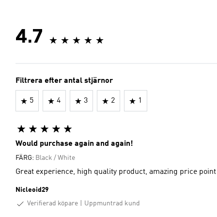
4.7
Filtrera efter antal stjärnor
5
4
3
2
1
Would purchase again and again!
FÄRG:
Black / White
Great experience, high quality product, amazing price point 
Nicleoid29
Verifierad köpare
Uppmuntrad kund