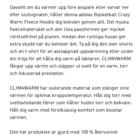
Oavsett om du värmer upp före avspark eller varvar ner
efter slutsignalen, håller denna adidas Basketball Crazy
Warm Fleece Hoodie dig bekväm genom allt. Det mjuka
fleecematerialet och den lösa passformen ger mycket
rörelsefrihet på planen, medan den rymliga huvan ger
extra skydd när du behöver det. Ta på dig den över shorts
och en t-shirt för en avslappnad uppvärmning eller under
din tröja för att hålla dig varm på läktaren. CLIMAWARM
fångar upp värme och släpper ut svett för en varm, torr
och fokuserad prestation.
CLIMAWARM har isolerande material som stänger inne
värmen för optimal kroppstemperatur. Håll dig torr med
svettavledande fibrer som håller huden torr och bekväm.
Håll dig varm med förstklassig komfort som boostar
värmen.
Den här produkten är gjord med 100 % återvunnet