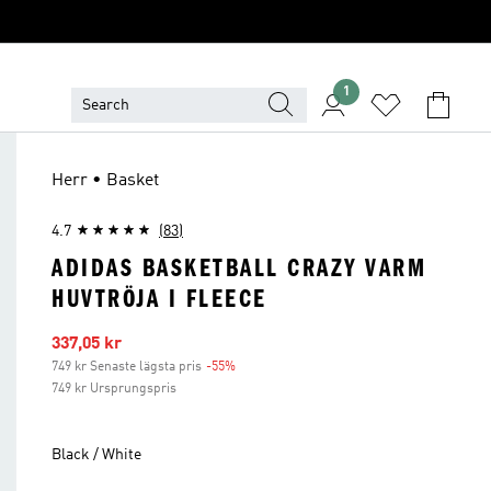
1
Herr • Basket
4.7
(83)
ADIDAS BASKETBALL CRAZY VARM
HUVTRÖJA I FLEECE
Reapris
337,05 kr
749 kr Senaste lägsta pris
-55%
Rabatt
749 kr Ursprungspris
Black / White