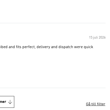
15 juli 2026
ribed and fits perfect, delivery and dispatch were quick
oner
Gå till filter