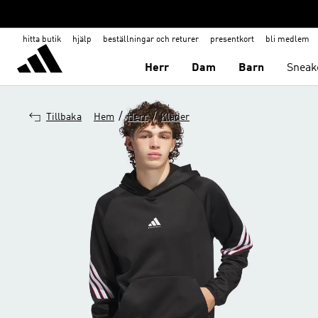
hitta butik
hjälp
beställningar och returer
presentkort
bli medlem
Herr
Dam
Barn
Sneak
/
/
Tillbaka
Hem
Herr
Kläder