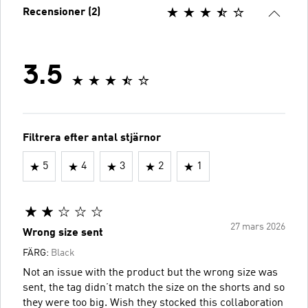
Recensioner (2)
3.5
Filtrera efter antal stjärnor
5
4
3
2
1
27 mars 2026
Wrong size sent
FÄRG:
Black
Not an issue with the product but the wrong size was
sent, the tag didn’t match the size on the shorts and so
they were too big. Wish they stocked this collaboration