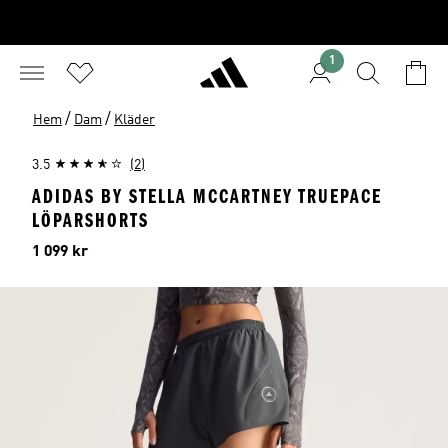
1
/
/
Hem
Dam
Kläder
3.5
(2)
ADIDAS BY STELLA MCCARTNEY TRUEPACE
LÖPARSHORTS
Pris
1 099 kr