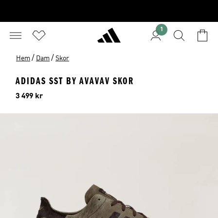
1
/
/
Hem
Dam
Skor
ADIDAS SST BY AVAVAV SKOR
Pris
3 499 kr