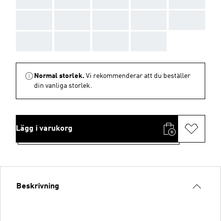
AAA
AAA
AAA
AAA
AAA
AAA
AAA
AAA
AAA
Normal storlek.
Vi rekommenderar att du beställer
din vanliga storlek.
Lägg i varukorg
Beskrivning