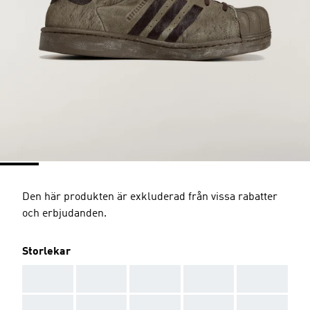
Den här produkten är exkluderad från vissa rabatter
och erbjudanden.
Storlekar
AAA
AAA
AAA
AAA
AAA
AAA
AAA
AAA
AAA
AAA