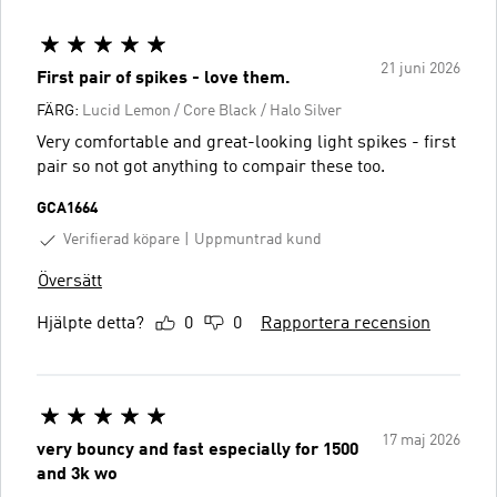
21 juni 2026
First pair of spikes - love them.
FÄRG:
Lucid Lemon / Core Black / Halo Silver
Very comfortable and great-looking light spikes - first
pair so not got anything to compair these too.
GCA1664
Verifierad köpare
Uppmuntrad kund
Översätt
Hjälpte detta?
0
0
Rapportera recension
17 maj 2026
very bouncy and fast especially for 1500
and 3k wo