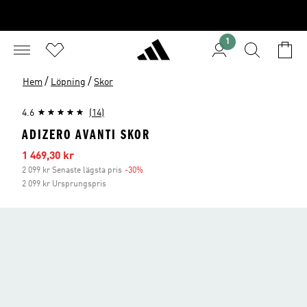
1
/
/
Hem
Löpning
Skor
4.6
(14)
ADIZERO AVANTI SKOR
Reapris
1 469,30 kr
2 099 kr Senaste lägsta pris
-30%
Rabatt
2 099 kr Ursprungspris