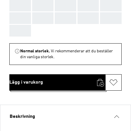
AAA
AAA
AAA
AAA
AAA
AAA
AAA
AAA
AAA
AAA
AAA
Normal storlek.
Vi rekommenderar att du beställer
din vanliga storlek.
Lägg i varukorg
Beskrivning