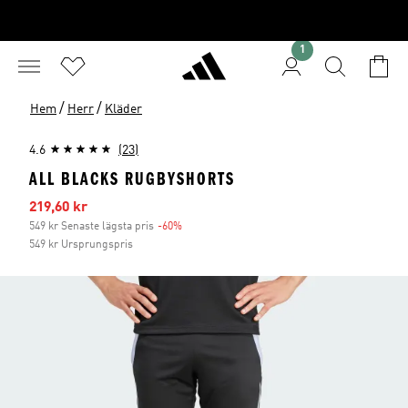
1
/
/
Hem
Herr
Kläder
4.6
(23)
ALL BLACKS RUGBYSHORTS
Reapris
219,60 kr
549 kr Senaste lägsta pris
-60%
Rabatt
549 kr Ursprungspris