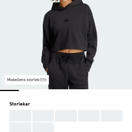
Modellens storlek
Storlekar
AAA
AAA
AAA
AAA
AAA
AAA
AAA