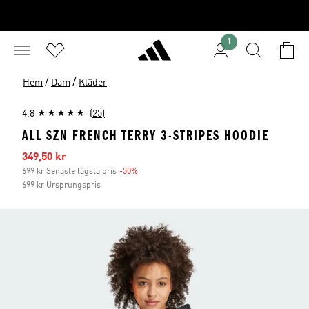
1
/
/
Hem
Dam
Kläder
4.8
(25)
ALL SZN FRENCH TERRY 3-STRIPES HOODIE
Reapris
349,50 kr
699 kr Senaste lägsta pris
-50%
Rabatt
699 kr Ursprungspris