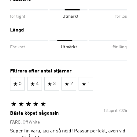
för tight
Utmärkt
för lös
Längd
För kort
Utmärkt
för lång
Filtrera efter antal stjärnor
5
4
3
2
1
13 april 2026
Bästa köpet någonsin
FÄRG:
Off White
Super fin vara, jag är så nöjd! Passar perfekt, även vid