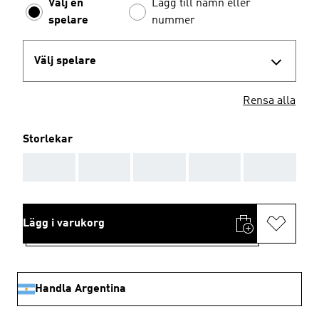
Välj en
Lägg till namn eller
spelare
nummer
Välj spelare
Rensa alla
Storlekar
AAA
AAA
AAA
AAA
AAA
Lägg i varukorg
Handla Argentina