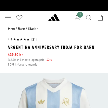
1
/
/
Hem
Barn
Kläder
4.9
(31)
ARGENTINA ANNIVERSARY TRÖJA FÖR BARN
Reapris
439,60 kr
769,30 kr Senaste lägsta pris
-42%
Rabatt
1 099 kr Ursprungspris