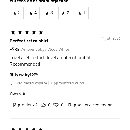
Filtrera efter antal stjärnor
5
4
3
2
1
11 juli 2026
Perfect retro shirt
FÄRG:
Ambient Sky / Cloud White
Lovely retro shirt, lovely material and fit.
Recommended
Billyswifty1979
Verifierad köpare
Uppmuntrad kund
Översätt
Hjälpte detta?
0
0
Rapportera recension