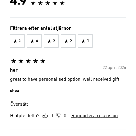
4.9
Filtrera efter antal stjärnor
5
4
3
2
1
22 april 2026
her
great to have personalised option, well received gift
chez
Översätt
Hjälpte detta?
0
0
Rapportera recension