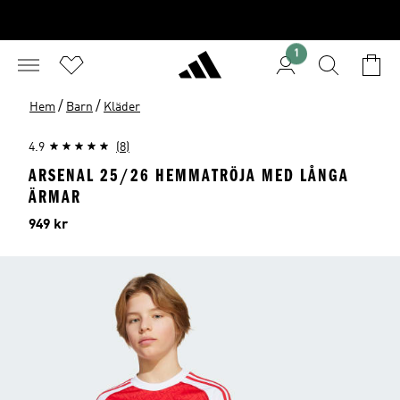
1
/
/
Hem
Barn
Kläder
4.9
(8)
ARSENAL 25/26 HEMMATRÖJA MED LÅNGA
ÄRMAR
Pris
949 kr