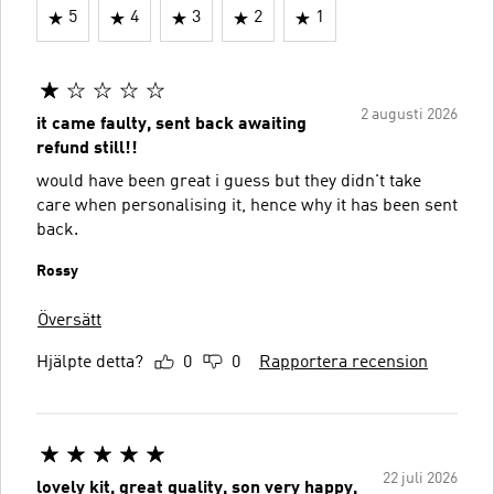
5
4
3
2
1
2 augusti 2026
it came faulty, sent back awaiting
refund still!!
would have been great i guess but they didn't take
care when personalising it, hence why it has been sent
back.
Rossy
Översätt
Hjälpte detta?
0
0
Rapportera recension
22 juli 2026
lovely kit, great quality, son very happy,