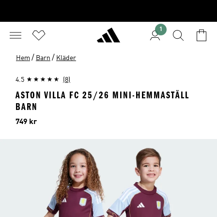
1
/
/
Hem
Barn
Kläder
4.5
(8)
ASTON VILLA FC 25/26 MINI-HEMMASTÄLL
BARN
Pris
749 kr