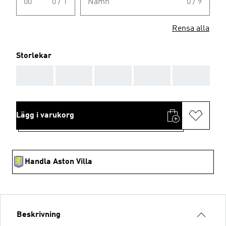
00
0 / 1
Namn
0 / 9
Rensa alla
Storlekar
AAA
AAA
AAA
AAA
AAA
Lägg i varukorg
Handla Aston Villa
Beskrivning