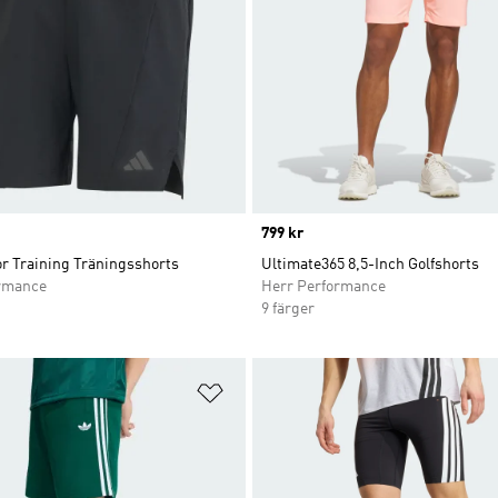
Price
799 kr
or Training Träningsshorts
Ultimate365 8,5-Inch Golfshorts
rmance
Herr Performance
9 färger
nskelistan
Lägg till på önskelistan