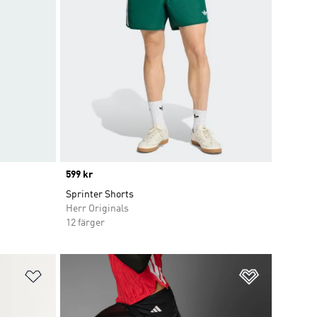
Price
599 kr
Sprinter Shorts
Herr Originals
12 färger
Lägg till på önskelistan
Lägg till p