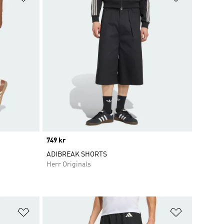
Price
749 kr
ADIBREAK SHORTS
Herr Originals
Lägg till på önskelistan
Lägg till p