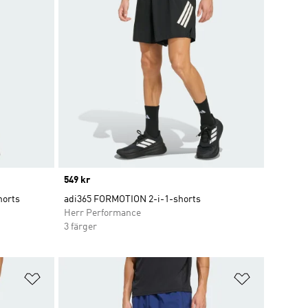
Price
549 kr
horts
adi365 FORMOTION 2-i-1-shorts
Herr Performance
3 färger
Lägg till på önskelistan
Lägg till p