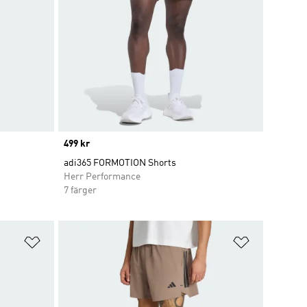
Price
499 kr
adi365 FORMOTION Shorts
Herr Performance
7 färger
Lägg till på önskelistan
Lägg till p