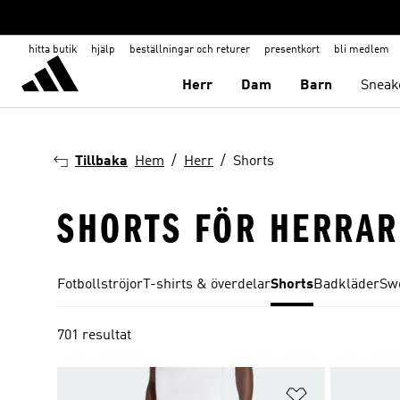
hitta butik
hjälp
beställningar och returer
presentkort
bli medlem
Herr
Dam
Barn
Sneak
Tillbaka
Hem
Herr
Shorts
SHORTS FÖR HERRAR
Fotbollströjor
T-shirts & överdelar
Shorts
Badkläder
Sw
701 resultat
Lägg till på ö