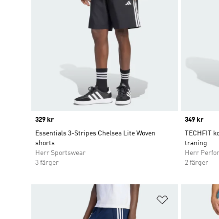
Price
329 kr
Price
349 kr
Essentials 3-Stripes Chelsea Lite Woven
TECHFIT ko
shorts
träning
Herr Sportswear
Herr Perfo
3 färger
2 färger
Lägg till på ö