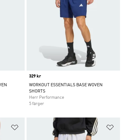
Price
329 kr
VEN
WORKOUT ESSENTIALS BASE WOVEN
SHORTS
Herr Performance
5 färger
Lägg till på önskelistan
Lägg till p