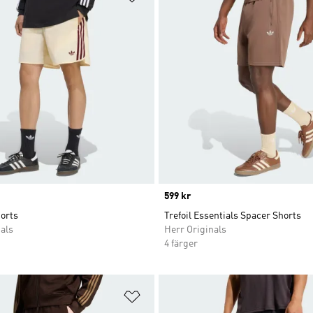
Price
599 kr
orts
Trefoil Essentials Spacer Shorts
als
Herr Originals
4 färger
nskelistan
Lägg till på önskelistan