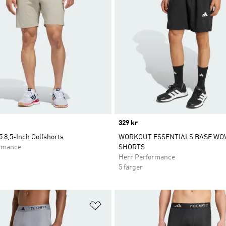
Price
329 kr
 8,5-Inch Golfshorts
WORKOUT ESSENTIALS BASE WO
rmance
SHORTS
Herr Performance
5 färger
nskelistan
Lägg till på önskelistan