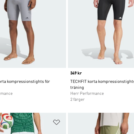
Price
349 kr
rta kompressionstights för
TECHFIT korta kompressionstights
träning
rmance
Herr Performance
2 färger
nskelistan
Lägg till på önskelistan