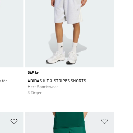
Price
549 kr
 för
ADIDAS KIT 3-STRIPES SHORTS
Herr Sportswear
3 färger
Lägg till på önskelistan
Lägg till p