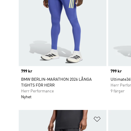
Price
799 kr
Price
799 kr
BMW BERLIN-MARATHON 2026 LÅNGA
Ultimate365
TIGHTS FÖR HERR
Herr Perfo
Herr Performance
9 färger
Nyhet
Lägg till på ö