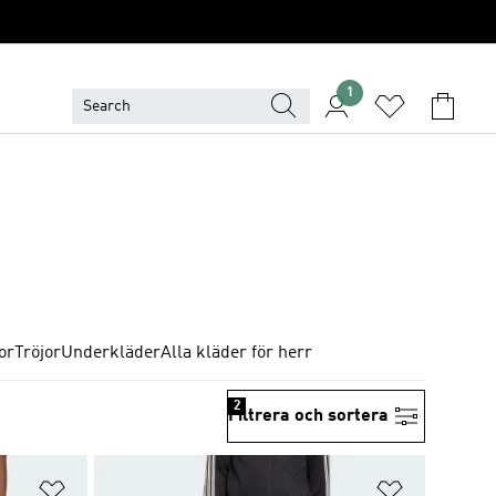
1
or
Tröjor
Underkläder
Alla kläder för herr
2
Filtrera och sortera
Lägg till på önskelistan
Lägg till p