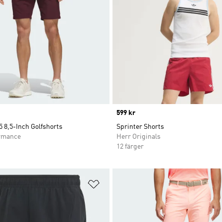
Price
599 kr
 8,5-Inch Golfshorts
Sprinter Shorts
rmance
Herr Originals
12 färger
nskelistan
Lägg till på önskelistan