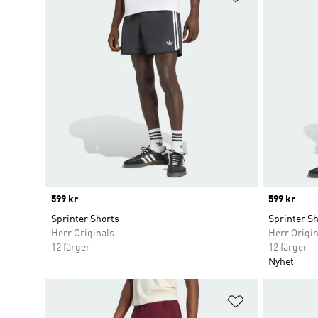
Price
599 kr
Price
599 kr
Sprinter Shorts
Sprinter Sh
Herr Originals
Herr Origin
12 färger
12 färger
Nyhet
Lägg till på ö