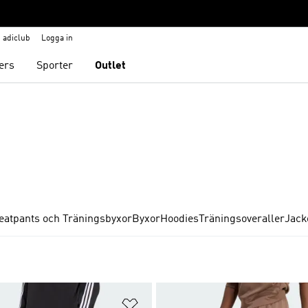
adiclub
Logga in
ers
Sporter
Outlet
eatpants och Träningsbyxor
Byxor
Hoodies
Träningsoveraller
Jack
nskelistan
Lägg till på önskelistan