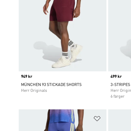
Price
949 kr
Price
499 kr
MÜNCHEN 93 STICKADE SHORTS
3-STRIPES
Herr Originals
Herr Origin
6 färger
Lägg till på ö