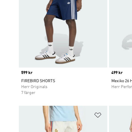
Price
599 kr
Price
499 kr
FIREBIRD SHORTS
Mexiko 26
Herr Originals
Herr Perfo
7 färger
Lägg till på ö