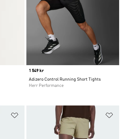
Price
1 549 kr
Adizero Control Running Short Tights
Herr Performance
Lägg till på önskelistan
Lägg till p