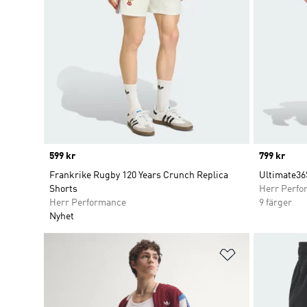
Price
599 kr
Price
799 kr
Frankrike Rugby 120 Years Crunch Replica
Ultimate365
Shorts
Herr Perfo
Herr Performance
9 färger
Nyhet
Lägg till på ö