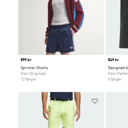
Price
599 kr
Price
549 kr
Sprinter Shorts
Designed f
Herr Originals
Herr Perfo
12 färger
6 färger
Lägg till på ö