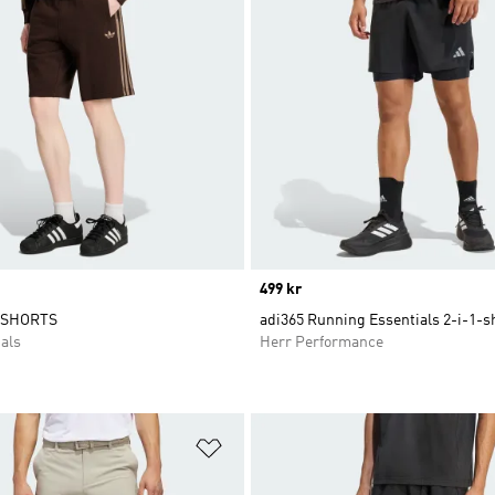
Price
499 kr
 SHORTS
adi365 Running Essentials 2-i-1-s
als
Herr Performance
nskelistan
Lägg till på önskelistan