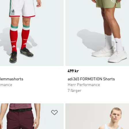
Price
499 kr
 Hemmashorts
adi365 FORMOTION Shorts
rmance
Herr Performance
7 färger
nskelistan
Lägg till på önskelistan