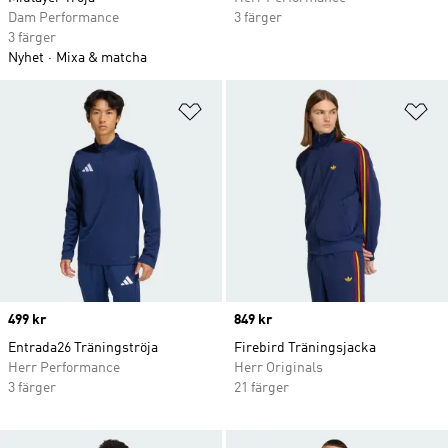
Dam Performance
3 färger
3 färger
Nyhet
Mixa & matcha
Lägg till på önskelistan
Lä
Price
499 kr
Price
849 kr
Entrada26 Träningströja
Firebird Träningsjacka
Herr Performance
Herr Originals
3 färger
21 färger