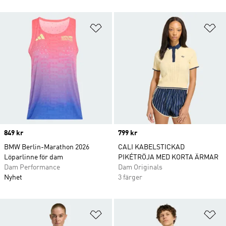
Lägg till på önskelistan
Lä
Price
849 kr
Price
799 kr
BMW Berlin-Marathon 2026
CALI KABELSTICKAD
Löparlinne för dam
PIKÉTRÖJA MED KORTA ÄRMAR
Dam Performance
Dam Originals
Nyhet
3 färger
Lägg till på önskelistan
Lä