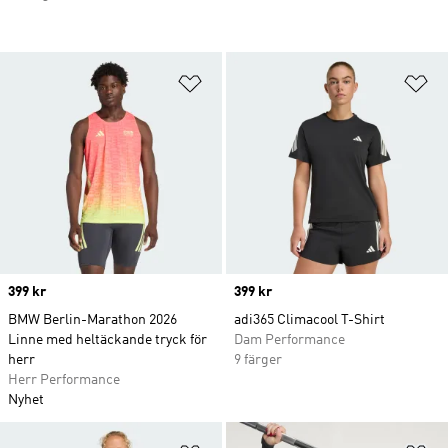
Lägg till på önskelistan
Lä
Price
399 kr
Price
399 kr
BMW Berlin-Marathon 2026
adi365 Climacool T-Shirt
Linne med heltäckande tryck för
Dam Performance
herr
9 färger
Herr Performance
Nyhet