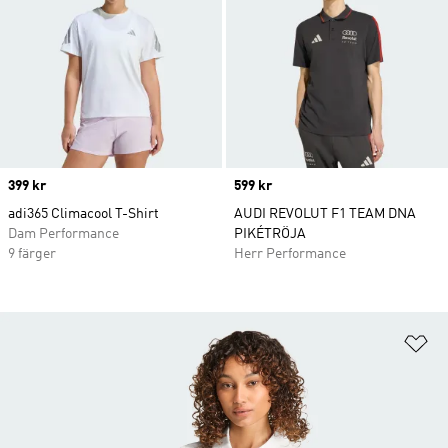
Price
399 kr
Price
599 kr
adi365 Climacool T-Shirt
AUDI REVOLUT F1 TEAM DNA
Dam Performance
PIKÉTRÖJA
9 färger
Herr Performance
Lä