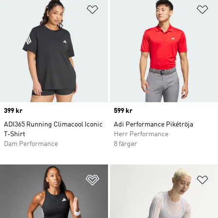
Lägg till på önskelistan
Lä
Price
399 kr
Price
599 kr
ADI365 Running Climacool Iconic
Adi Performance Pikétröja
T-Shirt
Herr Performance
Dam Performance
8 färger
Lägg till på önskelistan
Lä