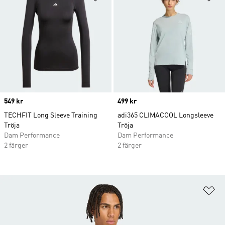
Price
549 kr
Price
499 kr
TECHFIT Long Sleeve Training
adi365 CLIMACOOL Longsleeve
Tröja
Tröja
Dam Performance
Dam Performance
2 färger
2 färger
Lä