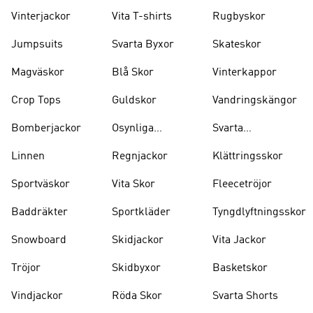
Vinterjackor
Vita T-shirts
Rugbyskor
Jumpsuits
Svarta Byxor
Skateskor
Magväskor
Blå Skor
Vinterkappor
Crop Tops
Guldskor
Vandringskängor
Bomberjackor
Osynliga
Svarta
Strumpor
Ryggsäckar
Linnen
Regnjackor
Klättringsskor
Sportväskor
Vita Skor
Fleecetröjor
Baddräkter
Sportkläder
Tyngdlyftningsskor
Snowboard
Skidjackor
Vita Jackor
Tröjor
Skidbyxor
Basketskor
Vindjackor
Röda Skor
Svarta Shorts