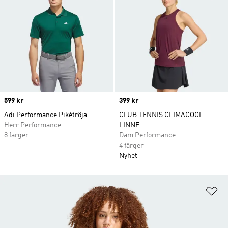
Price
599 kr
Price
399 kr
Adi Performance Pikétröja
CLUB TENNIS CLIMACOOL
Herr Performance
LINNE
8 färger
Dam Performance
4 färger
Nyhet
Lä