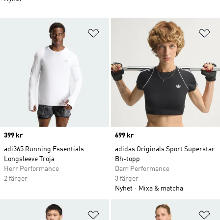
Lägg till på önskelistan
Lä
Price
399 kr
Price
699 kr
adi365 Running Essentials
adidas Originals Sport Superstar
Longsleeve Tröja
Bh-topp
Herr Performance
Dam Performance
2 färger
3 färger
Nyhet
Mixa & matcha
Lägg till på önskelistan
Lä