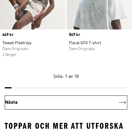
Price
649 kr
Price
549 kr
Tweed Pikétröja
Floral GFX T-shirt
Dam Originals
Dam Originals
2 färger
Sida: 1 av 18
Nästa
TOPPAR OCH MER ATT UTFORSKA