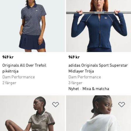
Price
949 kr
Price
949 kr
Originals All Over Trefoil
adidas Originals Sport Superstar
pikétröja
Midlayer Tröja
Dam Performance
Dam Performance
2 färger
3 färger
Nyhet
Mixa & matcha
Lägg till på önskelistan
Lä