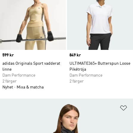
Price
599 kr
Price
849 kr
adidas Originals Sport vadderat
ULTIMATE365+ Butterspun Loose
linne
Pikétröja
Dam Performance
Dam Performance
2 färger
2 färger
Nyhet
Mixa & matcha
Lä