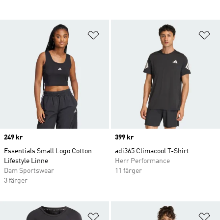
Lägg till på önskelistan
Lä
Price
249 kr
Price
399 kr
Essentials Small Logo Cotton
adi365 Climacool T-Shirt
Lifestyle Linne
Herr Performance
Dam Sportswear
11 färger
3 färger
Lägg till på önskelistan
Lä