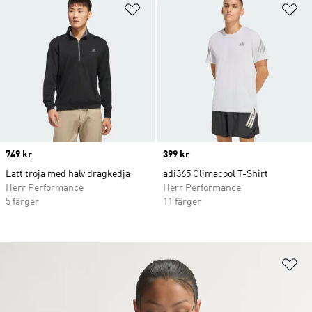
Lägg till på önskelistan
Lä
Price
749 kr
Price
399 kr
Lätt tröja med halv dragkedja
adi365 Climacool T-Shirt
Herr Performance
Herr Performance
5 färger
11 färger
Lä