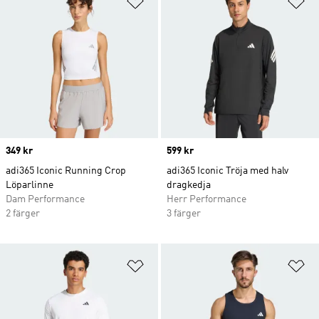
Price
349 kr
Price
599 kr
adi365 Iconic Running Crop
adi365 Iconic Tröja med halv
Löparlinne
dragkedja
Dam Performance
Herr Performance
2 färger
3 färger
Lägg till på önskelistan
Lä