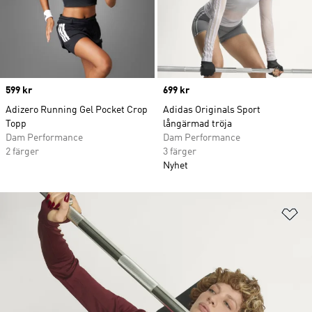
Price
599 kr
Price
699 kr
Adizero Running Gel Pocket Crop
Adidas Originals Sport
Topp
långärmad tröja
Dam Performance
Dam Performance
2 färger
3 färger
Nyhet
Lä