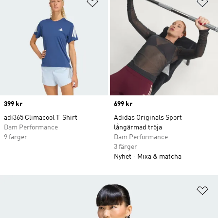
Lägg till på önskelistan
Lä
Price
399 kr
Price
699 kr
adi365 Climacool T-Shirt
Adidas Originals Sport
Dam Performance
långärmad tröja
9 färger
Dam Performance
3 färger
Nyhet
Mixa & matcha
Lä