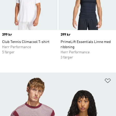
Price
399 kr
Price
399 kr
Club Tennis Climacool T-shirt
PrimeLift Essentials Linne med
Herr Performance
ribbning
5 färger
Herr Performance
3 färger
Lä