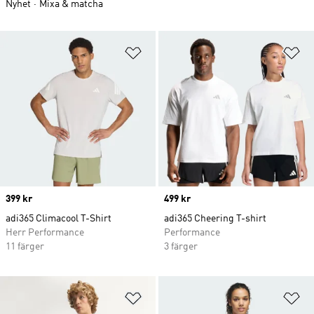
Nyhet
Mixa & matcha
Lägg till på önskelistan
Lä
Price
399 kr
Price
499 kr
adi365 Climacool T-Shirt
adi365 Cheering T-shirt
Herr Performance
Performance
11 färger
3 färger
Lägg till på önskelistan
Lä