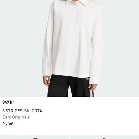
Price
849 kr
3 STRIPES-SKJORTA
Dam Originals
Nyhet