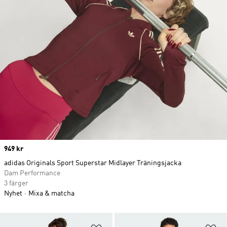
Price
949 kr
adidas Originals Sport Superstar Midlayer Träningsjacka
Dam Performance
3 färger
Nyhet
Mixa & matcha
Lägg till på önskelistan
Lä