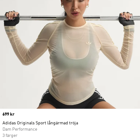
Price
699 kr
Adidas Originals Sport långärmad tröja
Dam Performance
3 färger