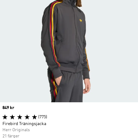
Price
849 kr
(775)
Firebird Träningsjacka
Herr Originals
21 färger