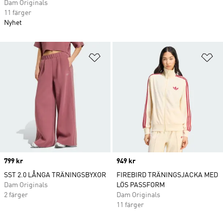
Dam Originals
11 färger
Nyhet
Lägg till på önskelistan
Lä
Price
799 kr
Price
949 kr
SST 2.0 LÅNGA TRÄNINGSBYXOR
FIREBIRD TRÄNINGSJACKA MED
Dam Originals
LÖS PASSFORM
2 färger
Dam Originals
11 färger