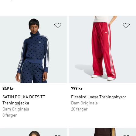
Lägg till på önskelistan
Lä
Price
849 kr
Price
799 kr
SATIN POLKA DOTS TT
Firebird Loose Träningsbyxor
Träningsjacka
Dam Originals
Dam Originals
20 färger
8 färger