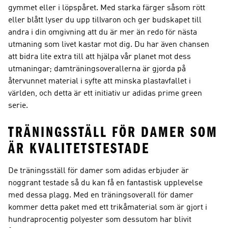
gymmet eller i löpspåret. Med starka färger såsom rött
eller blått lyser du upp tillvaron och ger budskapet till
andra i din omgivning att du är mer än redo för nästa
utmaning som livet kastar mot dig. Du har även chansen
att bidra lite extra till att hjälpa vår planet mot dess
utmaningar; damträningsoverallerna är gjorda på
återvunnet material i syfte att minska plastavfallet i
världen, och detta är ett initiativ ur adidas prime green
serie.
TRÄNINGSSTÄLL FÖR DAMER SOM
ÄR KVALITETSTESTADE
De träningsställ för damer som adidas erbjuder är
noggrant testade så du kan få en fantastisk upplevelse
med dessa plagg. Med en träningsoverall för damer
kommer detta paket med ett trikåmaterial som är gjort i
hundraprocentig polyester som dessutom har blivit