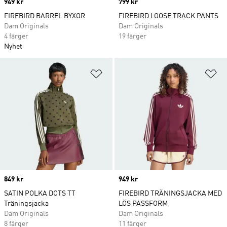
Price
949 kr
Price
799 kr
FIREBIRD BARREL BYXOR
FIREBIRD LOOSE TRACK PANTS
Dam Originals
Dam Originals
4 färger
19 färger
Nyhet
Lägg till på önskelistan
Lä
Price
849 kr
Price
949 kr
SATIN POLKA DOTS TT
FIREBIRD TRÄNINGSJACKA MED
Träningsjacka
LÖS PASSFORM
Dam Originals
Dam Originals
8 färger
11 färger