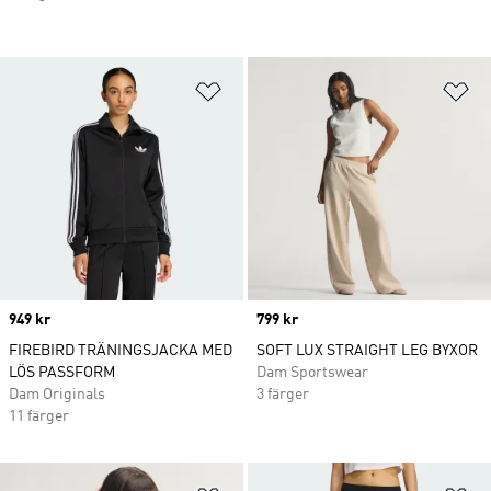
Lägg till på önskelistan
Lä
Price
949 kr
Price
799 kr
FIREBIRD TRÄNINGSJACKA MED
SOFT LUX STRAIGHT LEG BYXOR
LÖS PASSFORM
Dam Sportswear
Dam Originals
3 färger
11 färger