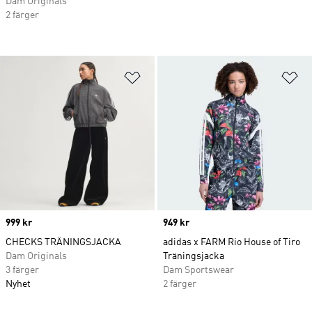
Dam Originals
2 färger
Lägg till på önskelistan
Lä
Price
999 kr
Price
949 kr
CHECKS TRÄNINGSJACKA
adidas x FARM Rio House of Tiro
Dam Originals
Träningsjacka
3 färger
Dam Sportswear
Nyhet
2 färger