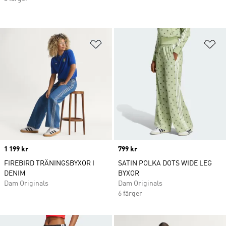
Lägg till på önskelistan
Lä
Price
1 199 kr
Price
799 kr
FIREBIRD TRÄNINGSBYXOR I
SATIN POLKA DOTS WIDE LEG
DENIM
BYXOR
Dam Originals
Dam Originals
6 färger