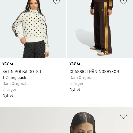
Lägg till på önskelistan
Lä
Price
849 kr
Price
749 kr
SATIN POLKA DOTS TT
CLASSIC TRÄNINGSBYXOR
Träningsjacka
Dam Originals
Dam Originals
5 färger
8 färger
Nyhet
Nyhet
Lä