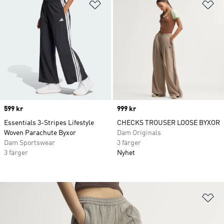
Lägg till på önskelistan
Lä
Price
599 kr
Price
999 kr
Essentials 3-Stripes Lifestyle
CHECKS TROUSER LOOSE BYXOR
Woven Parachute Byxor
Dam Originals
Dam Sportswear
3 färger
3 färger
Nyhet
Lä