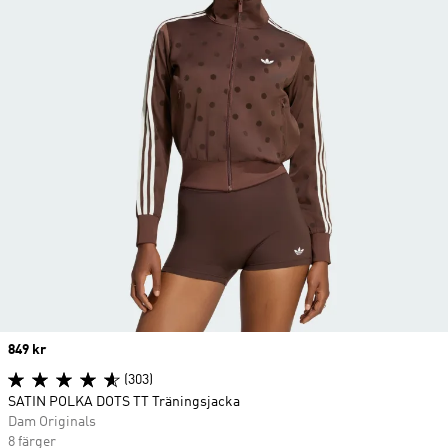
Price
849 kr
(303)
SATIN POLKA DOTS TT Träningsjacka
Dam Originals
8 färger