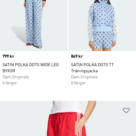
Price
799 kr
Price
849 kr
SATIN POLKA DOTS WIDE LEG
SATIN POLKA DOTS TT
BYXOR
Träningsjacka
Dam Originals
Dam Originals
6 färger
8 färger
Lä