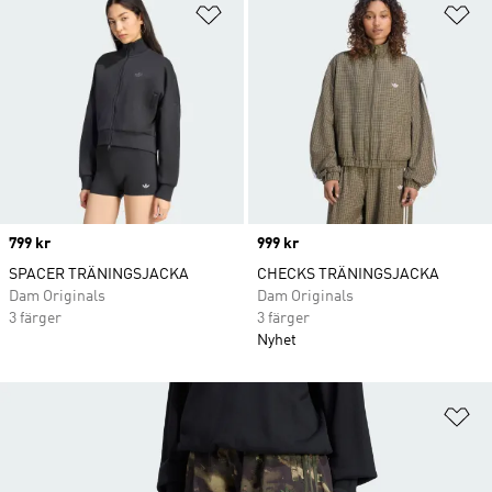
Lägg till på önskelistan
Lä
Price
799 kr
Price
999 kr
SPACER TRÄNINGSJACKA
CHECKS TRÄNINGSJACKA
Dam Originals
Dam Originals
3 färger
3 färger
Nyhet
Lä