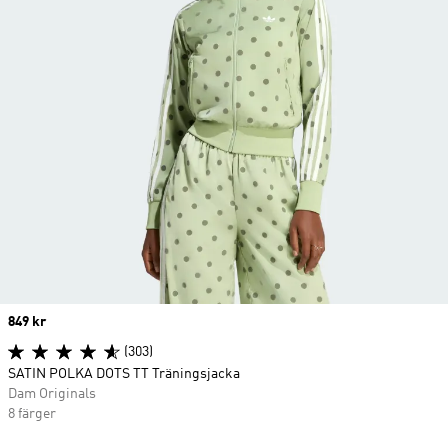
Price
849 kr
(303)
SATIN POLKA DOTS TT Träningsjacka
Dam Originals
8 färger