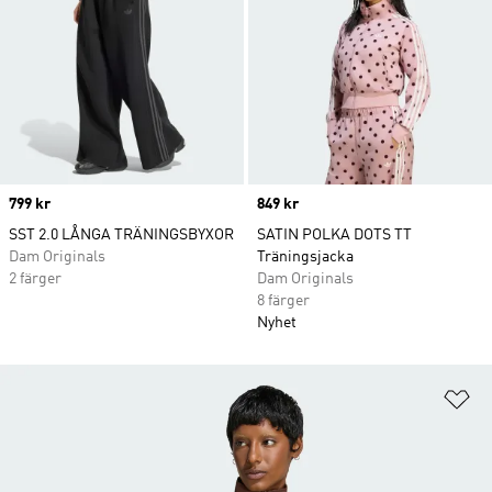
Price
799 kr
Price
849 kr
SST 2.0 LÅNGA TRÄNINGSBYXOR
SATIN POLKA DOTS TT
Dam Originals
Träningsjacka
2 färger
Dam Originals
8 färger
Nyhet
Lä