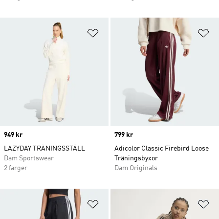
Lägg till på önskelistan
Lä
Price
949 kr
Price
799 kr
LAZYDAY TRÄNINGSSTÄLL
Adicolor Classic Firebird Loose
Dam Sportswear
Träningsbyxor
2 färger
Dam Originals
Lägg till på önskelistan
Lä