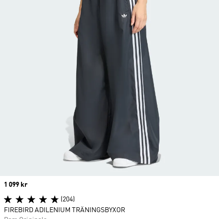
Price
1 099 kr
(204)
FIREBIRD ADILENIUM TRÄNINGSBYXOR