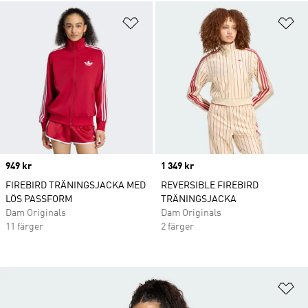
Lägg till på önskelistan
Lä
Price
949 kr
Price
1 349 kr
FIREBIRD TRÄNINGSJACKA MED
REVERSIBLE FIREBIRD
LÖS PASSFORM
TRÄNINGSJACKA
Dam Originals
Dam Originals
11 färger
2 färger
Lä