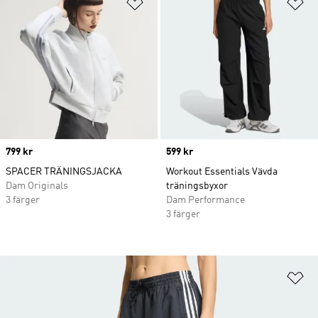
Lägg till på önskelistan
Lä
Price
799 kr
Price
599 kr
SPACER TRÄNINGSJACKA
Workout Essentials Vävda
Dam Originals
träningsbyxor
3 färger
Dam Performance
3 färger
Lä