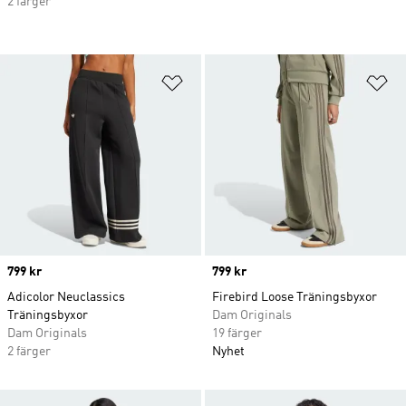
2 färger
Lägg till på önskelistan
Lä
Price
799 kr
Price
799 kr
Adicolor Neuclassics
Firebird Loose Träningsbyxor
Träningsbyxor
Dam Originals
Dam Originals
19 färger
2 färger
Nyhet