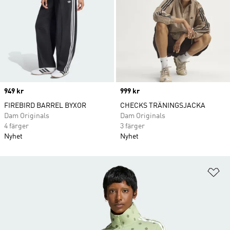
Price
949 kr
Price
999 kr
FIREBIRD BARREL BYXOR
CHECKS TRÄNINGSJACKA
Dam Originals
Dam Originals
4 färger
3 färger
Nyhet
Nyhet
Lä