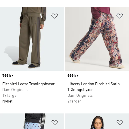
Lägg till på önskelistan
Lä
Price
799 kr
Price
999 kr
Firebird Loose Träningsbyxor
Liberty London Firebird Satin
Dam Originals
Träningsbyxor
19 färger
Dam Originals
Nyhet
2 färger
Lägg till på önskelistan
Lä