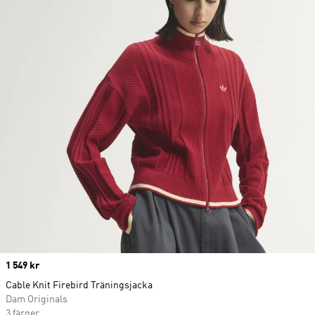
Price
1 549 kr
Cable Knit Firebird Träningsjacka
Dam Originals
3 färger