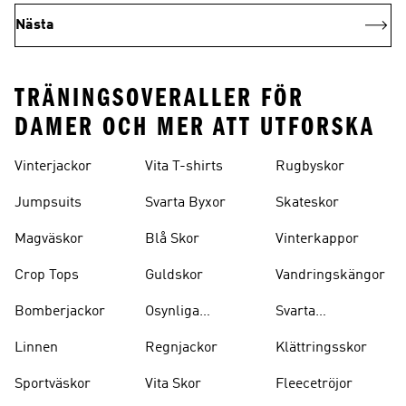
Nästa
TRÄNINGSOVERALLER FÖR
DAMER OCH MER ATT UTFORSKA
Vinterjackor
Vita T-shirts
Rugbyskor
Jumpsuits
Svarta Byxor
Skateskor
Magväskor
Blå Skor
Vinterkappor
Crop Tops
Guldskor
Vandringskängor
Bomberjackor
Osynliga
Svarta
Strumpor
Ryggsäckar
Linnen
Regnjackor
Klättringsskor
Sportväskor
Vita Skor
Fleecetröjor