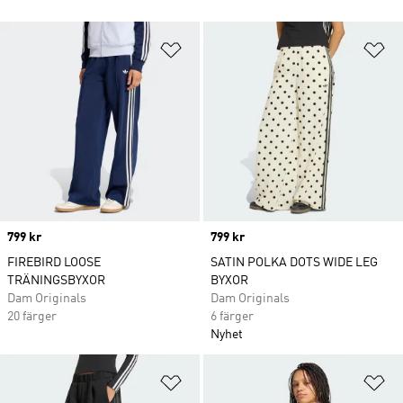
Lägg till på önskelistan
Lä
Price
799 kr
Price
799 kr
FIREBIRD LOOSE
SATIN POLKA DOTS WIDE LEG
TRÄNINGSBYXOR
BYXOR
Dam Originals
Dam Originals
20 färger
6 färger
Nyhet
Lägg till på önskelistan
Lä