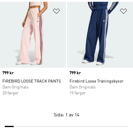
Lägg till på önskelistan
Lä
Price
799 kr
Price
799 kr
FIREBIRD LOOSE TRACK PANTS
Firebird Loose Träningsbyxor
Dam Originals
Dam Originals
20 färger
19 färger
Sida: 1 av 14