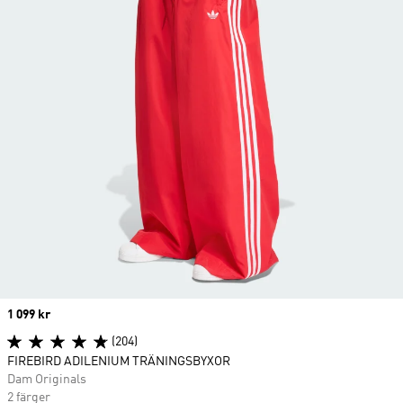
Price
1 099 kr
(204)
FIREBIRD ADILENIUM TRÄNINGSBYXOR
Dam Originals
2 färger