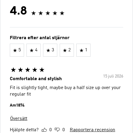
4.8
Filtrera efter antal stjärnor
5
4
3
2
1
15 juli 2026
Comfortable and stylish
Fit is slightly tight, maybe buy a half size up over your
regular fit
Am1874
Översätt
Hjälpte detta?
0
0
Rapportera recension