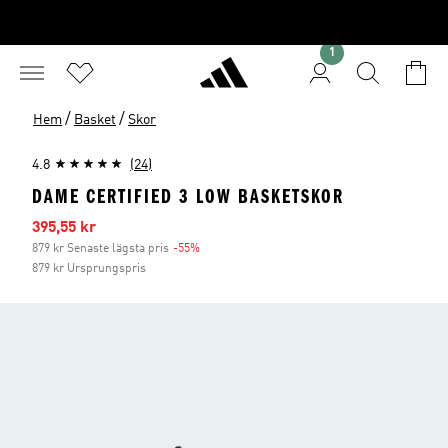
1
/
/
Hem
Basket
Skor
4.8
(24)
DAME CERTIFIED 3 LOW BASKETSKOR
Reapris
395,55 kr
879 kr Senaste lägsta pris
-55%
Rabatt
879 kr Ursprungspris