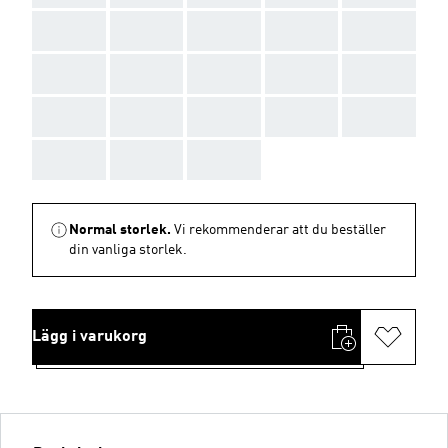
AAA
AAA
AAA
AAA
AAA
AAA
AAA
AAA
AAA
AAA
AAA
AAA
AAA
AAA
AAA
AAA
AAA
AAA
Normal storlek.
Vi rekommenderar att du beställer
din vanliga storlek.
Lägg i varukorg