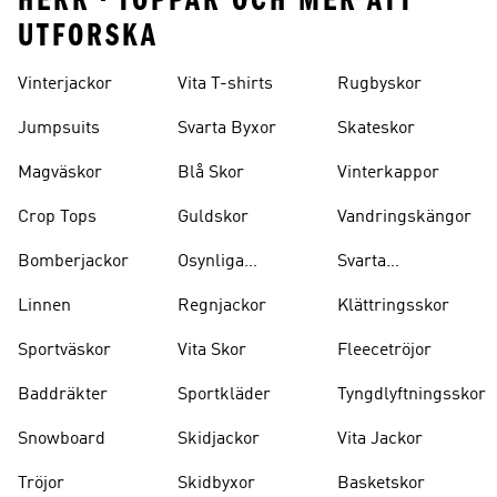
HERR • TOPPAR OCH MER ATT
UTFORSKA
Vinterjackor
Vita T-shirts
Rugbyskor
Jumpsuits
Svarta Byxor
Skateskor
Magväskor
Blå Skor
Vinterkappor
Crop Tops
Guldskor
Vandringskängor
Bomberjackor
Osynliga
Svarta
Strumpor
Ryggsäckar
Linnen
Regnjackor
Klättringsskor
Sportväskor
Vita Skor
Fleecetröjor
Baddräkter
Sportkläder
Tyngdlyftningsskor
Snowboard
Skidjackor
Vita Jackor
Tröjor
Skidbyxor
Basketskor