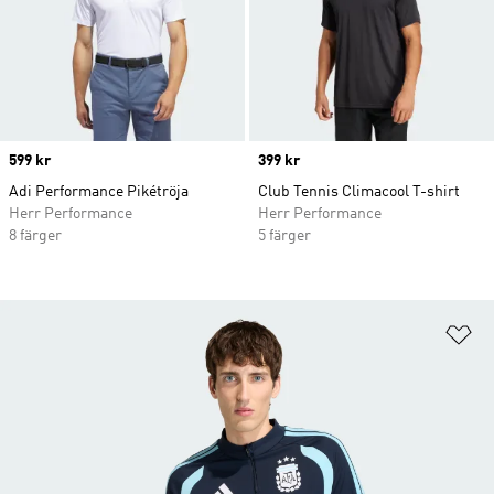
Price
599 kr
Price
399 kr
Adi Performance Pikétröja
Club Tennis Climacool T-shirt
Herr Performance
Herr Performance
8 färger
5 färger
Lä