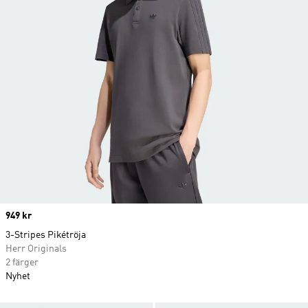
Price
949 kr
3-Stripes Pikétröja
Herr Originals
2 färger
Nyhet