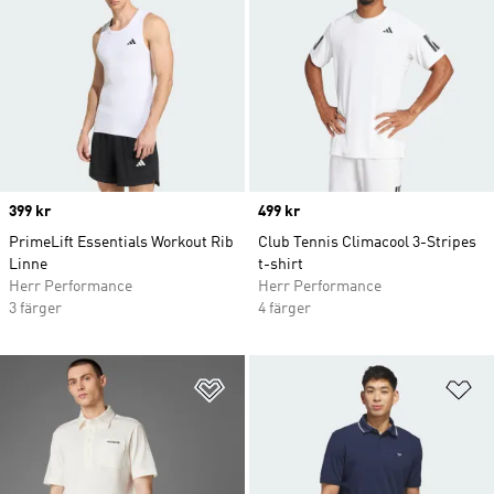
Price
399 kr
Price
499 kr
PrimeLift Essentials Workout Rib
Club Tennis Climacool 3-Stripes
Linne
t-shirt
Herr Performance
Herr Performance
3 färger
4 färger
Lägg till på önskelistan
Lä