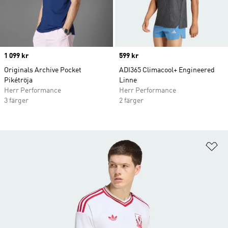
Price
1 099 kr
Price
599 kr
Originals Archive Pocket
ADI365 Climacool+ Engineered
Pikétröja
Linne
Herr Performance
Herr Performance
3 färger
2 färger
Lä