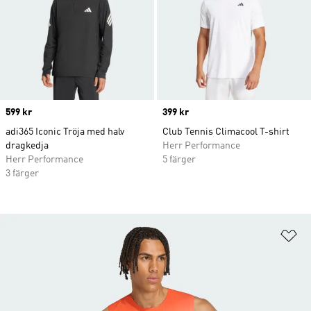
Price
599 kr
Price
399 kr
adi365 Iconic Tröja med halv
Club Tennis Climacool T-shirt
dragkedja
Herr Performance
Herr Performance
5 färger
3 färger
Lä