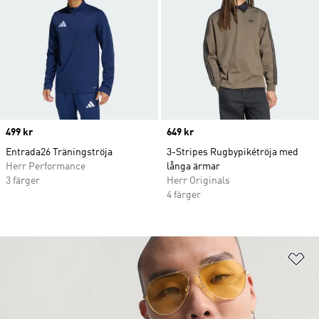
Price
499 kr
Price
649 kr
Entrada26 Träningströja
3-Stripes Rugbypikétröja med
Herr Performance
långa ärmar
3 färger
Herr Originals
4 färger
Lä