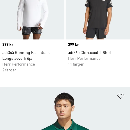
Price
399 kr
Price
399 kr
adi365 Running Essentials
adi365 Climacool T-Shirt
Longsleeve Tröja
Herr Performance
Herr Performance
11 färger
2 färger
Lä