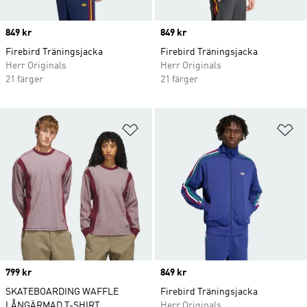
Price
849 kr
Price
849 kr
Firebird Träningsjacka
Firebird Träningsjacka
Herr Originals
Herr Originals
21 färger
21 färger
Lägg till på önskelistan
Lä
Price
799 kr
Price
849 kr
SKATEBOARDING WAFFLE
Firebird Träningsjacka
LÅNGÄRMAD T-SHIRT
Herr Originals