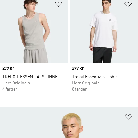
Lägg till på önskelistan
Lä
Price
279 kr
Price
299 kr
TREFOIL ESSENTIALS LINNE
Trefoil Essentials T-shirt
Herr Originals
Herr Originals
4 färger
8 färger
Lä