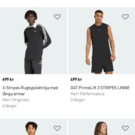
Lägg till på önskelistan
Lä
Price
699 kr
Price
499 kr
3-Stripes Rugbypikétröja med
D4T PrimeLift 3 STRIPES LINNE
långa ärmar
Herr Performance
Herr Originals
3 färger
4 färger
Lägg till på önskelistan
Lä