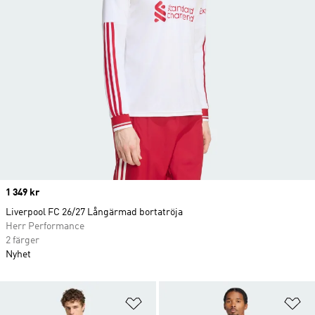
Price
1 349 kr
Liverpool FC 26/27 Långärmad bortatröja
Herr Performance
2 färger
Nyhet
Lägg till på önskelistan
Lä