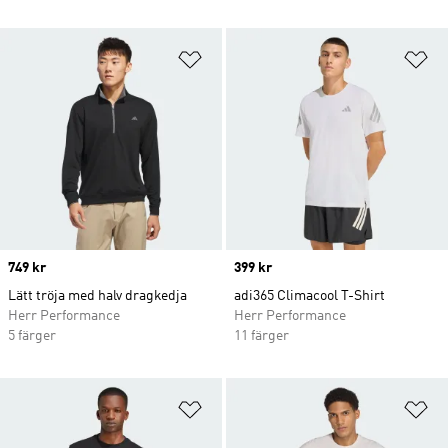
Lägg till på önskelistan
Lä
Price
749 kr
Price
399 kr
Lätt tröja med halv dragkedja
adi365 Climacool T-Shirt
Herr Performance
Herr Performance
5 färger
11 färger
Lägg till på önskelistan
Lä