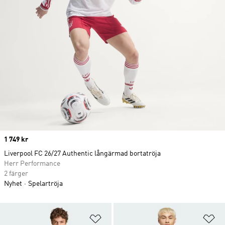
Price
1 749 kr
Liverpool FC 26/27 Authentic långärmad bortatröja
Herr Performance
2 färger
Nyhet
Spelartröja
Lägg till på önskelistan
Lä