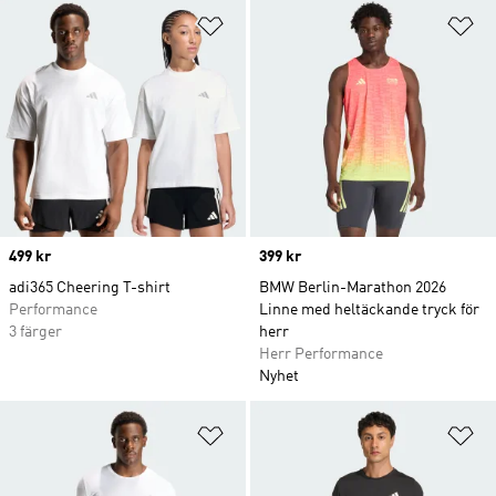
Lägg till på önskelistan
Lä
Price
499 kr
Price
399 kr
adi365 Cheering T-shirt
BMW Berlin-Marathon 2026
Performance
Linne med heltäckande tryck för
3 färger
herr
Herr Performance
Nyhet
Lägg till på önskelistan
Lä