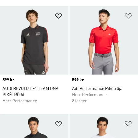
Lägg till på önskelistan
Lä
Price
599 kr
Price
599 kr
AUDI REVOLUT F1 TEAM DNA
Adi Performance Pikétröja
PIKÉTRÖJA
Herr Performance
Herr Performance
8 färger
Lägg till på önskelistan
Lä