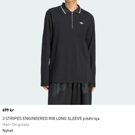
Price
699 kr
3 STRIPES ENGINEERED RIB LONG SLEEVE pikétröja
Herr Originals
Nyhet