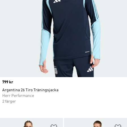
Price
799 kr
Argentina 26 Tiro Träningsjacka
Herr Performance
2 färger
Lägg till på önskelistan
Lä