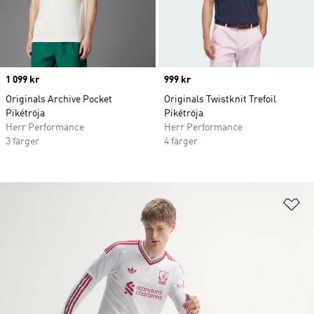
Price
1 099 kr
Price
999 kr
Originals Archive Pocket
Originals Twistknit Trefoil
Pikétröja
Pikétröja
Herr Performance
Herr Performance
3 färger
4 färger
Lä