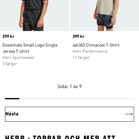
Price
299 kr
Price
399 kr
Essentials Small Logo Single
adi365 Climacool T-Shirt
Jersey T-shirt
Herr Performance
Herr Sportswear
11 färger
5 färger
Sida: 1 av 9
Nästa