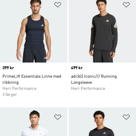
Lägg till på önskelistan
Lä
Price
399 kr
Price
499 kr
PrimeLift Essentials Linne med
adi365 Iconic/// Running
ribbning
Longsleeve
Herr Performance
Herr Performance
3 färger
Lägg till på önskelistan
Lä