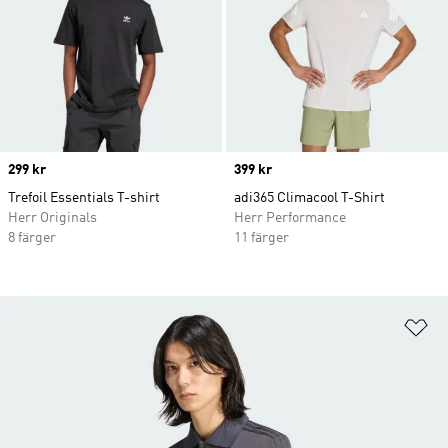
Price
299 kr
Price
399 kr
Trefoil Essentials T-shirt
adi365 Climacool T-Shirt
Herr Originals
Herr Performance
8 färger
11 färger
Lä