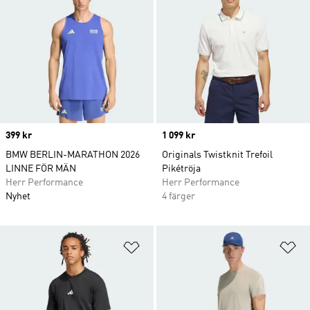
Price
399 kr
Price
1 099 kr
BMW BERLIN-MARATHON 2026
Originals Twistknit Trefoil
LINNE FÖR MÄN
Pikétröja
Herr Performance
Herr Performance
Nyhet
4 färger
Lägg till på önskelistan
Lä