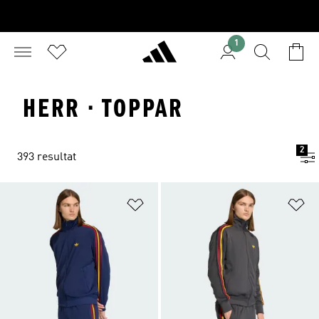
1
HERR · TOPPAR
2
393 resultat
Lägg till på önskelistan
Lä