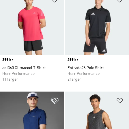
Price
399 kr
Price
299 kr
adi365 Climacool T-Shirt
Entrada26 Polo Shirt
Herr Performance
Herr Performance
11 färger
2 färger
Lägg till på önskelistan
Lä