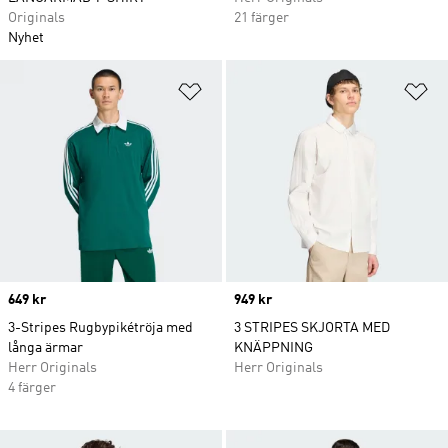
Originals
21 färger
Nyhet
Lägg till på önskelistan
Lä
Price
649 kr
Price
949 kr
3-Stripes Rugbypikétröja med
3 STRIPES SKJORTA MED
långa ärmar
KNÄPPNING
Herr Originals
Herr Originals
4 färger