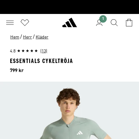
1
/
/
Hem
Herr
Kläder
4.8
(13)
ESSENTIALS CYKELTRÖJA
Pris
799 kr