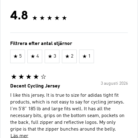
4.8
Filtrera efter antal stjärnor
5
4
3
2
1
3 augusti 2026
Decent Cycling Jersey
I like this jersey. It is true to size for adidas tight fit
products, which is not easy to say for cycling jerseys.
I'm 5'8" 185 lb and large fits well. It has all the
necessary bits, grips on the bottom seam, pockets on
the back, full zipper and reflective logos. My only
gripe is that the zipper bunches around the belly.
Läs mer