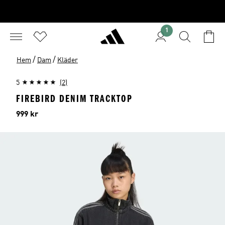
1
/
/
Hem
Dam
Kläder
5
(2)
FIREBIRD DENIM TRACKTOP
Pris
999 kr