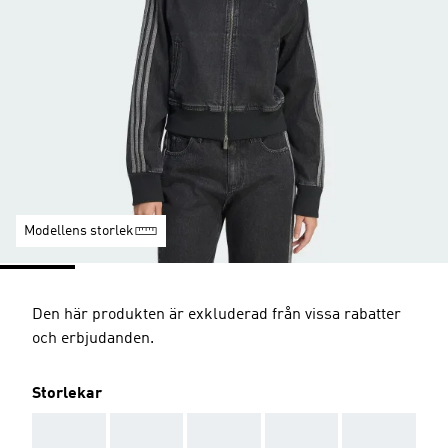
Modellens storlek
Den här produkten är exkluderad från vissa rabatter
och erbjudanden.
Storlekar
AAA
AAA
AAA
AAA
AAA