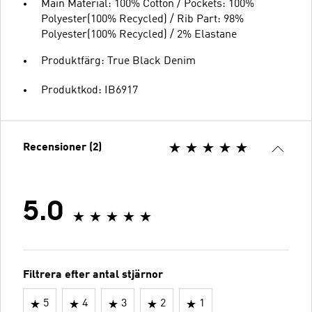
Main Material: 100% Cotton / Pockets: 100%
Polyester(100% Recycled) / Rib Part: 98%
Polyester(100% Recycled) / 2% Elastane
Produktfärg: True Black Denim
Produktkod: IB6917
Recensioner (2)
5.0
Filtrera efter antal stjärnor
5
4
3
2
1