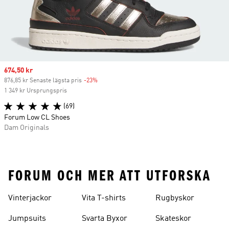
Sale price
674,50 kr
876,85 kr Senaste lägsta pris
-23%
Discount
1 349 kr Ursprungspris
(69)
Forum Low CL Shoes
Dam Originals
FORUM OCH MER ATT UTFORSKA
Vinterjackor
Vita T-shirts
Rugbyskor
Jumpsuits
Svarta Byxor
Skateskor