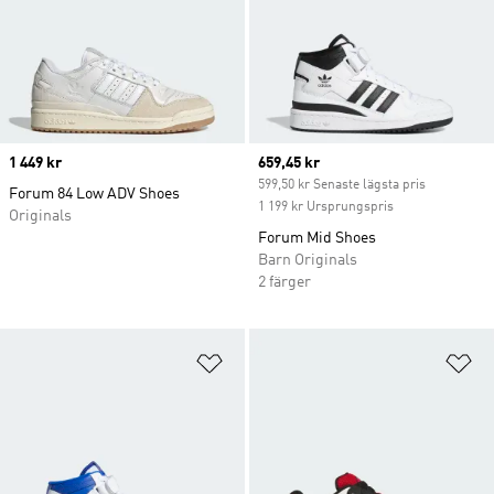
Price
1 449 kr
Current price
659,45 kr
599,50 kr Senaste lägsta pris
Forum 84 Low ADV Shoes
1 199 kr Ursprungspris
Originals
Forum Mid Shoes
Barn Originals
2 färger
Lägg till på önskelistan
Lä