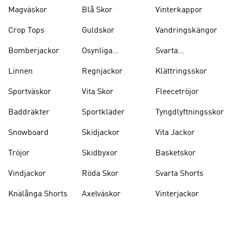
Magväskor
Blå Skor
Vinterkappor
Crop Tops
Guldskor
Vandringskängor
Bomberjackor
Osynliga
Svarta
Strumpor
Ryggsäckar
Linnen
Regnjackor
Klättringsskor
Sportväskor
Vita Skor
Fleecetröjor
Baddräkter
Sportkläder
Tyngdlyftningsskor
Snowboard
Skidjackor
Vita Jackor
Tröjor
Skidbyxor
Basketskor
Vindjackor
Röda Skor
Svarta Shorts
Knälånga Shorts
Axelväskor
Vinterjackor