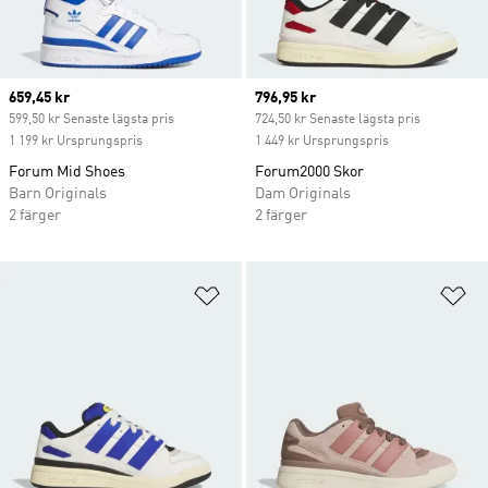
Current price
659,45 kr
Current price
796,95 kr
599,50 kr Senaste lägsta pris
724,50 kr Senaste lägsta pris
1 199 kr Ursprungspris
1 449 kr Ursprungspris
Forum Mid Shoes
Forum2000 Skor
Barn Originals
Dam Originals
2 färger
2 färger
Lägg till på önskelistan
Lä