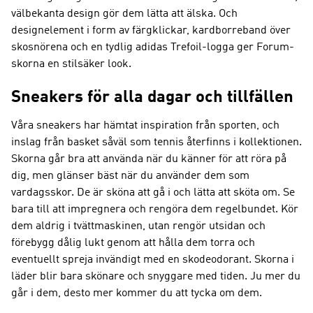
välbekanta design gör dem lätta att älska. Och
designelement i form av färgklickar, kardborreband över
skosnörena och en tydlig adidas Trefoil-logga ger Forum-
skorna en stilsäker look.
Sneakers för alla dagar och tillfällen
Våra sneakers har hämtat inspiration från sporten, och
inslag från basket såväl som tennis återfinns i kollektionen.
Skorna går bra att använda när du känner för att röra på
dig, men glänser bäst när du använder dem som
vardagsskor. De är sköna att gå i och lätta att sköta om. Se
bara till att impregnera och rengöra dem regelbundet. Kör
dem aldrig i tvättmaskinen, utan rengör utsidan och
förebygg dålig lukt genom att hålla dem torra och
eventuellt spreja invändigt med en skodeodorant. Skorna i
läder blir bara skönare och snyggare med tiden. Ju mer du
går i dem, desto mer kommer du att tycka om dem.