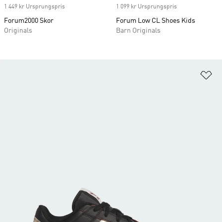
1 449 kr Ursprungspris
1 099 kr Ursprungspris
Forum2000 Skor
Forum Low CL Shoes Kids
Originals
Barn Originals
Lä