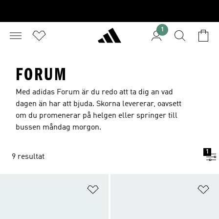
1
FORUM
Med adidas Forum är du redo att ta dig an vad
dagen än har att bjuda. Skorna levererar, oavsett
om du promenerar på helgen eller springer till
bussen måndag morgon.
1
9 resultat
Lägg till på önskelistan
Lä