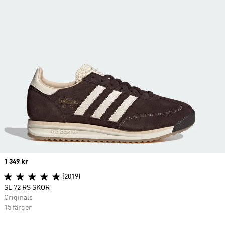
Price
1 349 kr
(2019)
SL 72 RS SKOR
Originals
15 färger