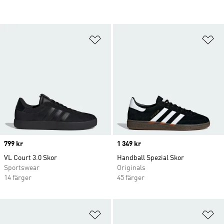
Lägg till på önskelistan
Lä
Price
799 kr
Price
1 349 kr
VL Court 3.0 Skor
Handball Spezial Skor
Sportswear
Originals
14 färger
45 färger
Lägg till på önskelistan
Lä