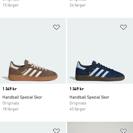
15 färger
24 färger
Lägg till på önskelistan
Lä
Price
1 349 kr
Price
1 349 kr
Handball Spezial Skor
Handball Spezial Skor
Originals
Originals
18 färger
45 färger
Lägg till på önskelistan
Lä