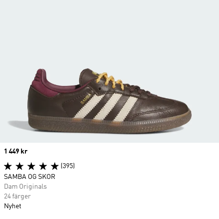
Price
1 449 kr
(395)
SAMBA OG SKOR
Dam Originals
24 färger
Nyhet