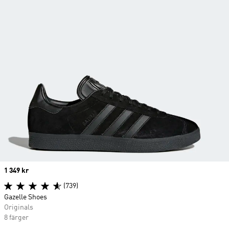
Price
1 349 kr
(739)
Gazelle Shoes
Originals
8 färger