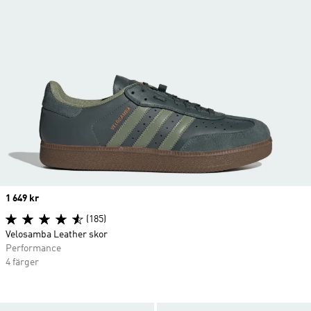
Price
1 649 kr
(185)
Velosamba Leather skor
Performance
4 färger