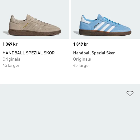
Price
1 349 kr
Price
1 349 kr
HANDBALL SPEZIAL SKOR
Handball Spezial Skor
Originals
Originals
45 färger
45 färger
Lä