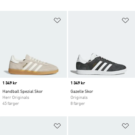
Lägg till på önskelistan
Lä
Price
1 349 kr
Price
1 349 kr
Handball Spezial Skor
Gazelle Skor
Herr Originals
Originals
45 färger
8 färger
Lägg till på önskelistan
Lä