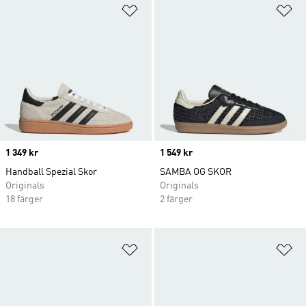
Lägg till på önskelistan
Lä
Price
1 349 kr
Price
1 549 kr
Handball Spezial Skor
SAMBA OG SKOR
Originals
Originals
18 färger
2 färger
Lägg till på önskelistan
Lä