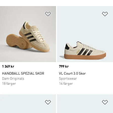
Lägg till på önskelistan
Lä
Price
1 349 kr
Price
799 kr
HANDBALL SPEZIAL SKOR
VL Court 3.0 Skor
Dam Originals
Sportswear
18 färger
14 färger
Lägg till på önskelistan
Lä