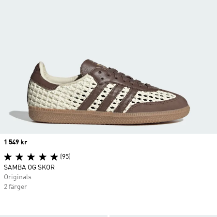
Price
1 549 kr
(95)
SAMBA OG SKOR
Originals
2 färger