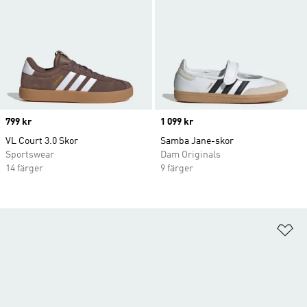
Price
799 kr
Price
1 099 kr
VL Court 3.0 Skor
Samba Jane-skor
Sportswear
Dam Originals
14 färger
9 färger
Lä