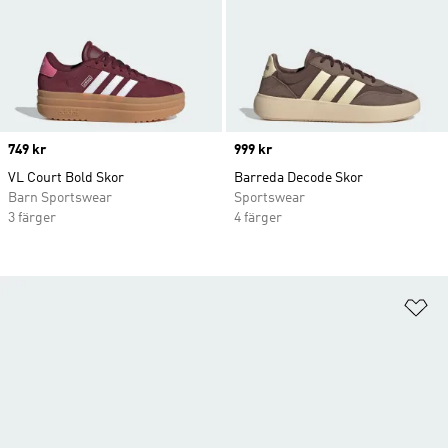
Price
749 kr
Price
999 kr
VL Court Bold Skor
Barreda Decode Skor
Barn Sportswear
Sportswear
3 färger
4 färger
Lä