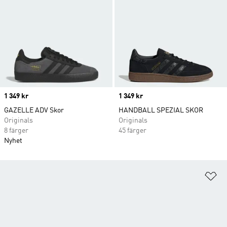
Price
1 349 kr
Price
1 349 kr
GAZELLE ADV Skor
HANDBALL SPEZIAL SKOR
Originals
Originals
8 färger
45 färger
Nyhet
Lä