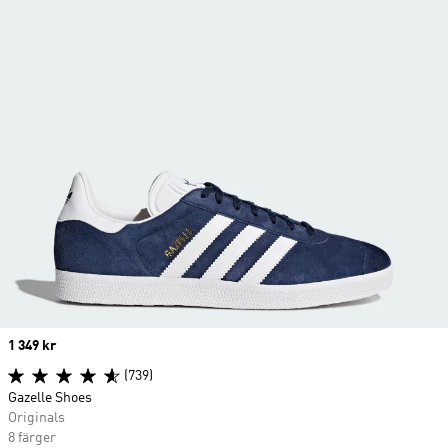
Price
1 349 kr
(739)
Gazelle Shoes
Originals
8 färger