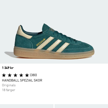
Price
1 349 kr
(380)
HANDBALL SPEZIAL SKOR
Originals
18 färger