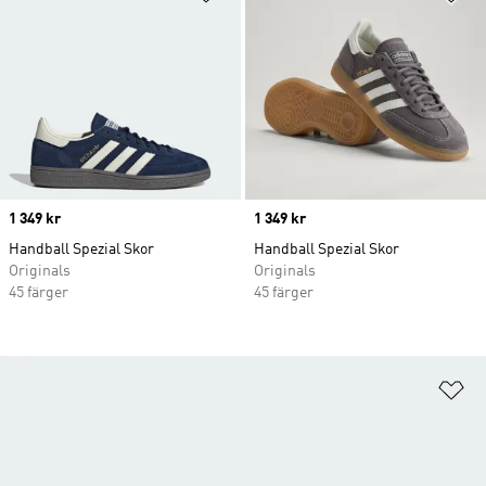
Price
1 349 kr
Price
1 349 kr
Handball Spezial Skor
Handball Spezial Skor
Originals
Originals
45 färger
45 färger
Lä