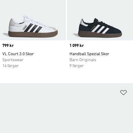
Price
799 kr
Price
1 099 kr
VL Court 3.0 Skor
Handball Spezial Skor
Sportswear
Barn Originals
14 färger
9 färger
Lä