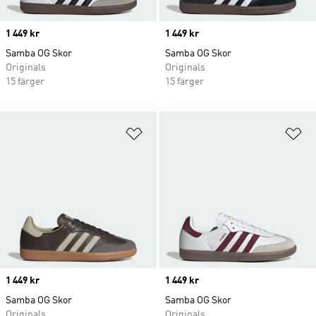
Price
1 449 kr
Price
1 449 kr
Samba OG Skor
Samba OG Skor
Originals
Originals
15 färger
15 färger
Lägg till på önskelistan
Lä
Price
1 449 kr
Price
1 449 kr
Samba OG Skor
Samba OG Skor
Originals
Originals