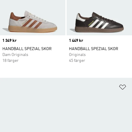
Price
1 349 kr
Price
1 449 kr
HANDBALL SPEZIAL SKOR
HANDBALL SPEZIAL SKOR
Dam Originals
Originals
18 färger
45 färger
Lä