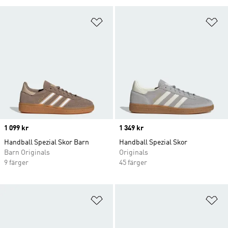
Lägg till på önskelistan
Lä
Price
1 099 kr
Price
1 349 kr
Handball Spezial Skor Barn
Handball Spezial Skor
Barn Originals
Originals
9 färger
45 färger
Lägg till på önskelistan
Lä