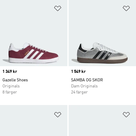
Lägg till på önskelistan
Lä
Price
1 349 kr
Price
1 549 kr
Gazelle Shoes
SAMBA OG SKOR
Originals
Dam Originals
8 färger
24 färger
Lägg till på önskelistan
Lä