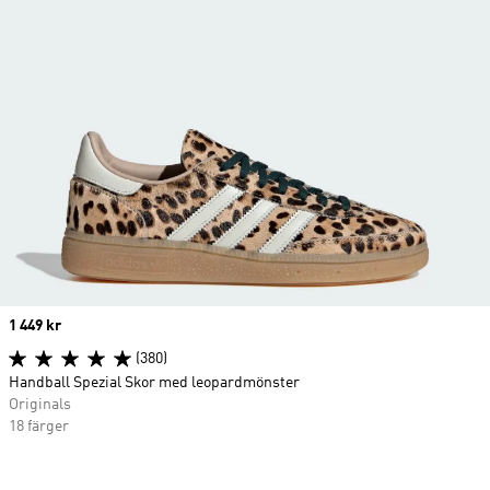
Price
1 449 kr
(380)
Handball Spezial Skor med leopardmönster
Originals
18 färger