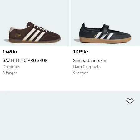
Price
1 449 kr
Price
1 099 kr
GAZELLE LO PRO SKOR
Samba Jane-skor
Originals
Dam Originals
8 färger
9 färger
Lä