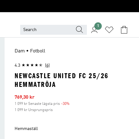
1
Dam • Fotboll
4.3
(6)
NEWCASTLE UNITED FC 25/26
HEMMATRÖJA
Reapris
769,30 kr
1 099 kr Senaste lägsta pris
-30%
Rabatt
1 099 kr Ursprungspris
Hemmaställ