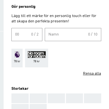
Gör personlig
Lägg till ett märke för en personlig touch eller för
att skapa den perfekta presenten!
00
0 / 2
Namn
0 / 10
78 kr
78 kr
Rensa alla
Storlekar
AAA
AAA
AAA
AAA
AAA
AAA
AAA