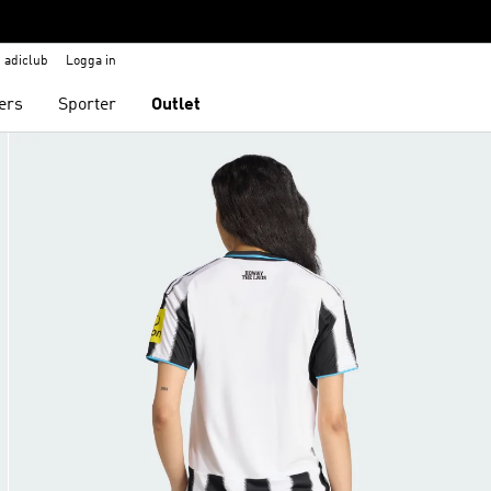
adiclub
Logga in
ers
Sporter
Outlet