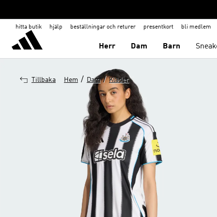
hitta butik
hjälp
beställningar och returer
presentkort
bli medlem
Herr
Dam
Barn
Sneak
/
/
Tillbaka
Hem
Dam
Kläder