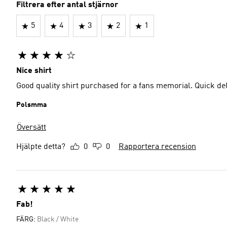
Filtrera efter antal stjärnor
5
4
3
2
1
Nice shirt
Good quality shirt purchased for a fans memorial. Quick del
Polsmma
Översätt
Hjälpte detta?
0
0
Rapportera recension
Fab!
FÄRG:
Black / White