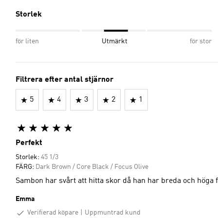
Storlek
för liten
Utmärkt
för stor
Filtrera efter antal stjärnor
5
4
3
2
1
Perfekt
Storlek:
45 1/3
FÄRG:
Dark Brown / Core Black / Focus Olive
Sambon har svårt att hitta skor då han har breda och höga fö
Emma
Verifierad köpare
Uppmuntrad kund