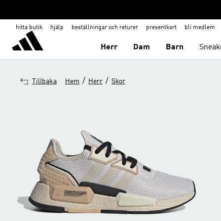
hitta butik
hjälp
beställningar och returer
presentkort
bli medlem
Herr
Dam
Barn
Sneak
/
/
Tillbaka
Hem
Herr
Skor