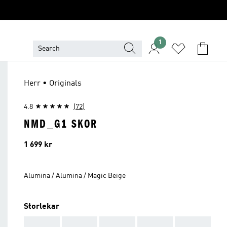
1
Herr • Originals
4.8
(72)
NMD_G1 SKOR
Pris
1 699 kr
Alumina / Alumina / Magic Beige
Storlekar
AAA
AAA
AAA
AAA
AAA