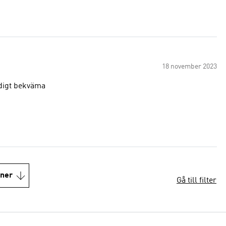
18 november 2023
ldigt bekväma
oner
Gå till filter