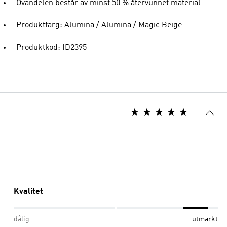
Ovandelen består av minst 50 % återvunnet material
Produktfärg: Alumina / Alumina / Magic Beige
Produktkod: ID2395
Kvalitet
dålig
utmärkt