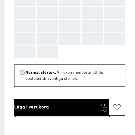
AAA
AAA
AAA
AAA
AAA
AAA
AAA
AAA
AAA
AAA
AAA
AAA
AAA
AAA
AAA
AAA
AAA
Normal storlek.
Vi rekommenderar att du
beställer din vanliga storlek.
Lägg i varukorg