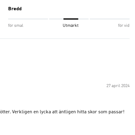
Bredd
för smal
Utmärkt
för vid
27 april 2024
tter. Verkligen en lycka att äntligen hitta skor som passar!