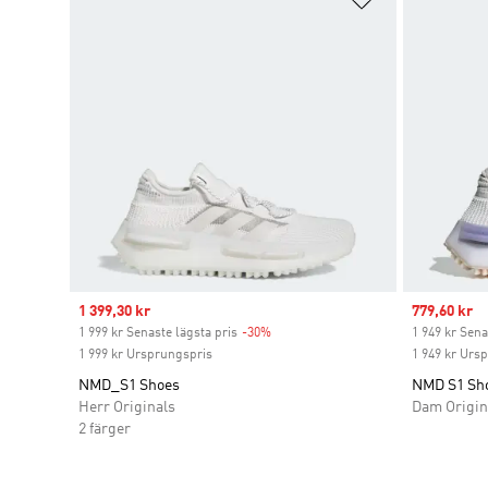
Sale price
1 399,30 kr
Sale price
779,60 kr
1 999 kr Senaste lägsta pris
-30%
Discount
1 949 kr Sena
1 999 kr Ursprungspris
1 949 kr Urs
NMD_S1 Shoes
NMD S1 Sh
Herr Originals
Dam Origin
2 färger