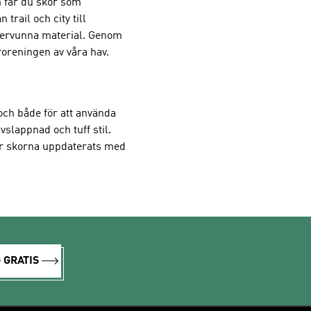
n får du skor som
trail och city till
återvunna material. Genom
öroreningen av våra hav.
och både för att använda
vslappnad och tuff stil.
har skorna uppdaterats med
 GRATIS