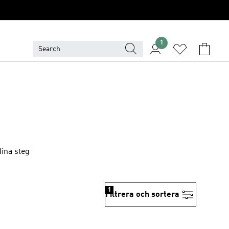
1
dina steg
1
Filtrera och sortera