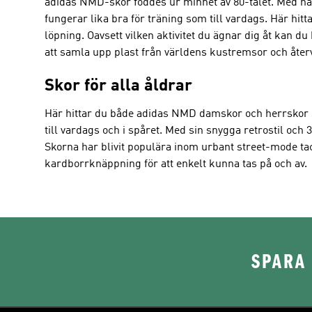
adidas NMD-skor föddes ur minnet av 80-talet. Med hä
fungerar lika bra för träning som till vardags. Här hitta
löpning. Oavsett vilken aktivitet du ägnar dig åt kan
att samla upp plast från världens kustremsor och återvin
Skor för alla åldrar
Här hittar du både adidas NMD damskor och herrskor sa
till vardags och i spåret. Med sin snygga retrostil och
Skorna har blivit populära inom urbant street-mode ta
kardborrknäppning för att enkelt kunna tas på och av.
SPARA 