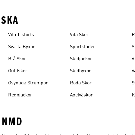
RSKA
Vita T-shirts
Vita Skor
R
Svarta Byxor
Sportkläder
S
Blå Skor
Skidjackor
V
Guldskor
Skidbyxor
V
Osynliga Strumpor
Röda Skor
S
Regnjackor
Axelväskor
K
 NMD