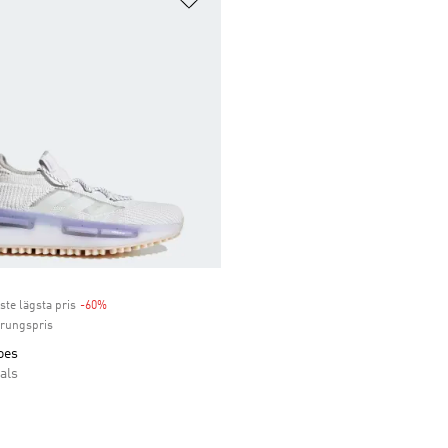
ste lägsta pris
-60%
Discount
prungspris
oes
als