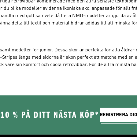
rliga retrovibbar kombinerade med den allra senaste teknologi
r du olika modeller av denna ikoniska sko, anpassade för allt från 
 du handla med gott samvete då flera NMD-modeller är gjorda av 
na detta till textil och material bidrar adidas till att minska f
mt modeller för junior. Dessa skor är perfekta för alla åldrar 
 3-Stripes längs med sidorna är skon perfekt att matcha med en a
ck vare sin komfort och coola retrovibbar. För de allra minsta 
10 % PÅ DITT NÄSTA KÖP*
REGISTRERA DIG