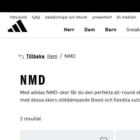
hitta butik
hjälp
beställningar och returer
presentkort
bli medlem
Herr
Dam
Barn
Sneak
Tillbaka
Hem
NMD
NMD
Med adidas NMD-skor får du den perfekta all-round skon
med dessa skors stötdämpande Boost och flexibla sulo
2 resultat
Lägg till på ö