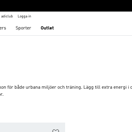
adiclub
Logga in
ers
Sporter
Outlet
 för både urbana miljöer och träning. Lägg till extra energi i 
r.
nskelistan
Lägg till på önskelistan