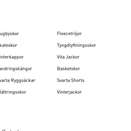
ugbyskor
Fleecetröjor
kateskor
Tyngdlyftningsskor
interkappor
Vita Jackor
andringskängor
Basketskor
varta Ryggsäckar
Svarta Shorts
lättringsskor
Vinterjackor