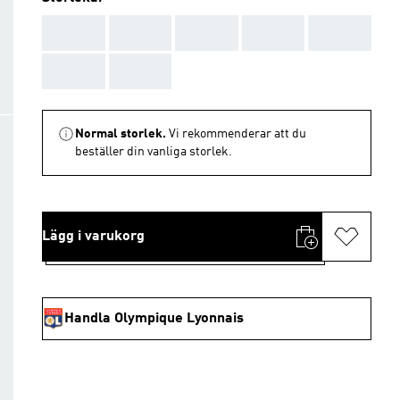
AAA
AAA
AAA
AAA
AAA
AAA
AAA
Normal storlek.
Vi rekommenderar att du
beställer din vanliga storlek.
Lägg i varukorg
Handla Olympique Lyonnais