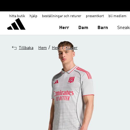
hitta butik
hjälp
beställningar och returer
presentkort
bli medlem
Herr
Dam
Barn
Sneak
/
/
Tillbaka
Hem
Herr
Kläder