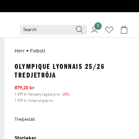
1
Herr • Fotboll
OLYMPIQUE LYONNAIS 25/26
TREDJETRÖJA
Reapris
879,20 kr
1 099 kr Senaste lägsta pris
-20%
Rabatt
1 099 kr Ursprungspris
Tredjeställ
Storlekar