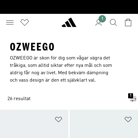
1
OZWEEGO
OZWEEGO är skon för dig som vågar vägra det
tråkiga, som alltid siktar efter nya mål och som
aldrig får nog av livet. Med bekväm dämpning
och vass design är den ett självklart val.
1
26 resultat
Lägg till på önskelistan
Lä