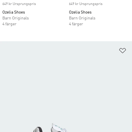
649 kr Ursprungspris
649 kr Ursprungspris
Ozelia Shoes
Ozelia Shoes
Barn Originals
Barn Originals
4 färger
4 färger
Lä