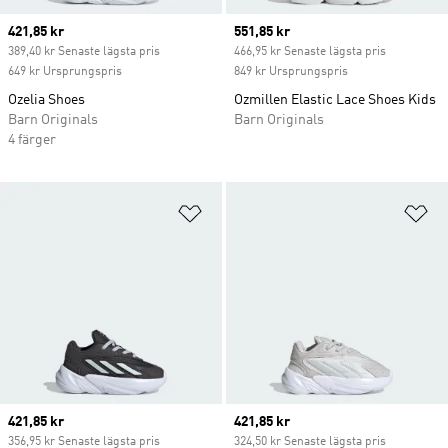
Current price
421,85 kr
Current price
551,85 kr
389,40 kr Senaste lägsta pris
466,95 kr Senaste lägsta pris
649 kr Ursprungspris
849 kr Ursprungspris
Ozelia Shoes
Ozmillen Elastic Lace Shoes Kids
Barn Originals
Barn Originals
4 färger
Lägg till på önskelistan
Lä
Current price
421,85 kr
Current price
421,85 kr
356,95 kr Senaste lägsta pris
324,50 kr Senaste lägsta pris