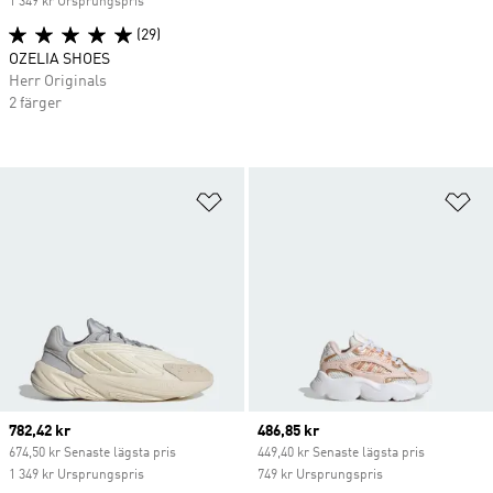
1 349 kr Ursprungspris
(29)
OZELIA SHOES
Herr Originals
2 färger
Lägg till på önskelistan
Lä
Current price
782,42 kr
Current price
486,85 kr
674,50 kr Senaste lägsta pris
449,40 kr Senaste lägsta pris
1 349 kr Ursprungspris
749 kr Ursprungspris