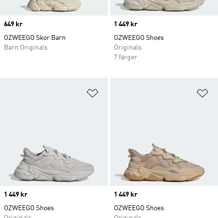
Price
649 kr
Price
1 449 kr
OZWEEGO Skor Barn
OZWEEGO Shoes
Barn Originals
Originals
7 färger
Lägg till på önskelistan
Lä
Price
1 449 kr
Price
1 449 kr
OZWEEGO Shoes
OZWEEGO Shoes