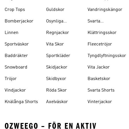
Crop Tops
Guldskor
Vandringskängor
Bomberjackor
Osynliga
Svarta
Strumpor
Ryggsäckar
Linnen
Regnjackor
Klättringsskor
Sportväskor
Vita Skor
Fleecetröjor
Baddräkter
Sportkläder
Tyngdlyftningsskor
Snowboard
Skidjackor
Vita Jackor
Tröjor
Skidbyxor
Basketskor
Vindjackor
Röda Skor
Svarta Shorts
Knälånga Shorts
Axelväskor
Vinterjackor
OZWEEGO – FÖR EN AKTIV