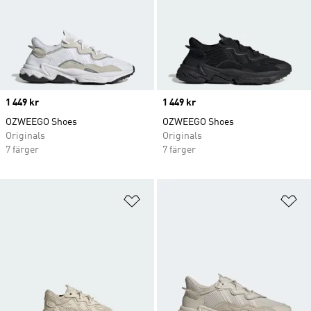
Price
1 449 kr
Price
1 449 kr
OZWEEGO Shoes
OZWEEGO Shoes
Originals
Originals
7 färger
7 färger
Lägg till på önskelistan
Lä