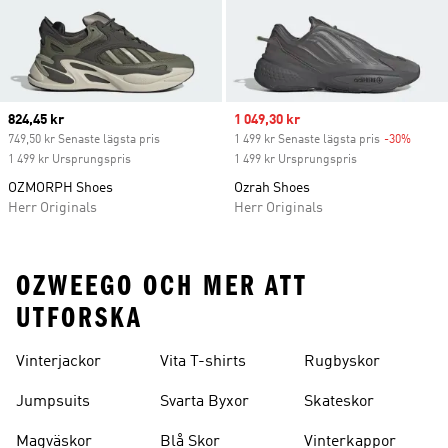
Current price
824,45 kr
Sale price
1 049,30 kr
749,50 kr Senaste lägsta pris
1 499 kr Senaste lägsta pris
-30%
Discou
1 499 kr Ursprungspris
1 499 kr Ursprungspris
OZMORPH Shoes
Ozrah Shoes
Herr Originals
Herr Originals
OZWEEGO OCH MER ATT
UTFORSKA
Vinterjackor
Vita T-shirts
Rugbyskor
Jumpsuits
Svarta Byxor
Skateskor
Magväskor
Blå Skor
Vinterkappor