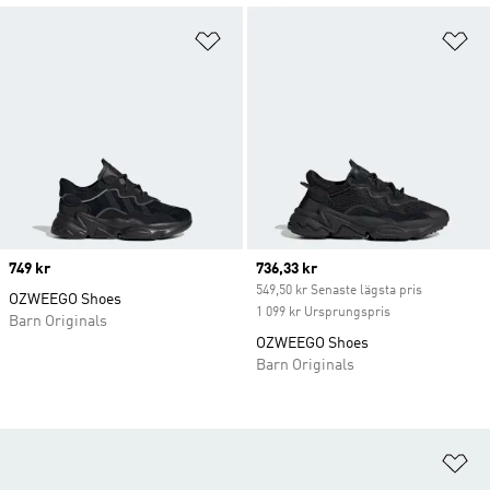
Lägg till på önskelistan
Lä
Price
749 kr
Current price
736,33 kr
549,50 kr Senaste lägsta pris
OZWEEGO Shoes
1 099 kr Ursprungspris
Barn Originals
OZWEEGO Shoes
Barn Originals
Lä