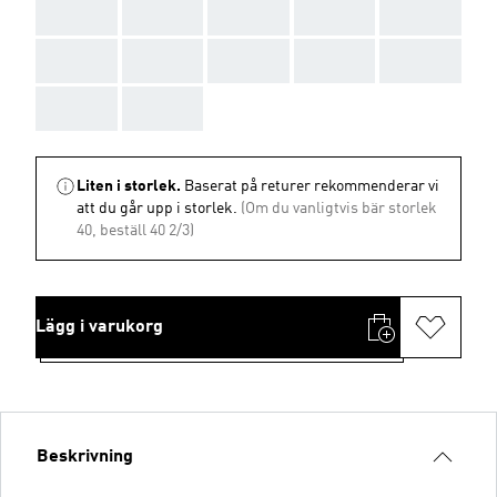
AAA
AAA
AAA
AAA
AAA
AAA
AAA
AAA
AAA
AAA
AAA
AAA
Liten i storlek.
Baserat på returer rekommenderar vi
att du går upp i storlek.
(Om du vanligtvis bär storlek
40, beställ 40 2/3)
Lägg i varukorg
Beskrivning