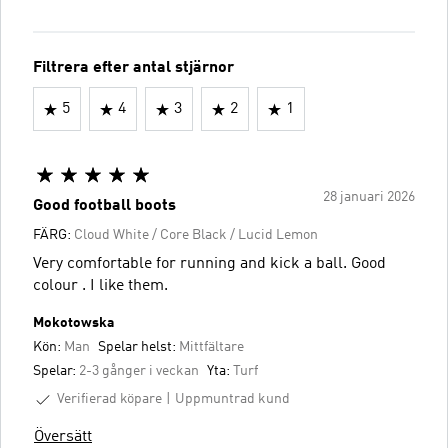
Filtrera efter antal stjärnor
5
4
3
2
1
28 januari 2026
Good football boots
FÄRG:
Cloud White / Core Black / Lucid Lemon
Very comfortable for running and kick a ball. Good
colour . I like them.
Mokotowska
Kön:
Man
Spelar helst:
Mittfältare
Spelar:
2-3 gånger i veckan
Yta:
Turf
Verifierad köpare
Uppmuntrad kund
Översätt