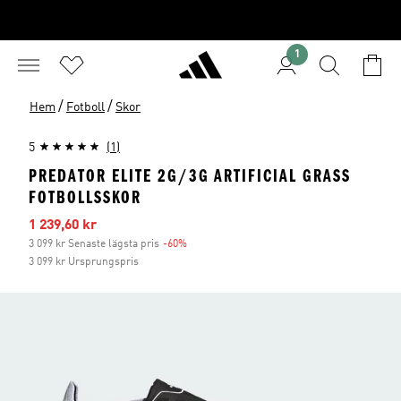
1
/
/
Hem
Fotboll
Skor
5
(1)
PREDATOR ELITE 2G/3G ARTIFICIAL GRASS
FOTBOLLSSKOR
Reapris
1 239,60 kr
3 099 kr Senaste lägsta pris
-60%
Rabatt
3 099 kr Ursprungspris