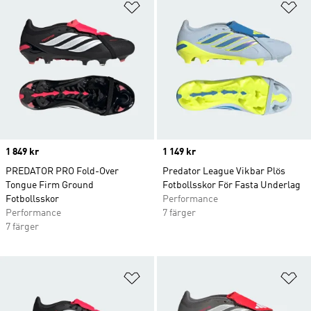
Lägg till på önskelistan
Lä
Price
1 849 kr
Price
1 149 kr
PREDATOR PRO Fold-Over
Predator League Vikbar Plös
Tongue Firm Ground
Fotbollsskor För Fasta Underlag
Fotbollsskor
Performance
Performance
7 färger
7 färger
Lägg till på önskelistan
Lä