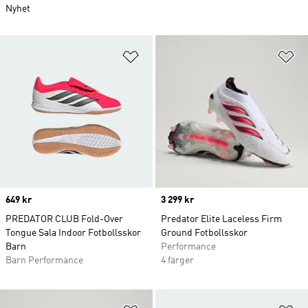
Nyhet
Lägg till på önskelistan
Lä
Price
649 kr
Price
3 299 kr
PREDATOR CLUB Fold-Over
Predator Elite Laceless Firm
Tongue Sala Indoor Fotbollsskor
Ground Fotbollsskor
Barn
Performance
Barn Performance
4 färger
Lägg till på önskelistan
Lä