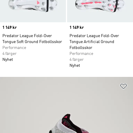
Price
1 149 kr
Price
1 149 kr
Predator League Fold-Over
Predator League Fold-Over
Tongue Soft Ground Fotbollsskor
Tongue Artificial Ground
Performance
Fotbollsskor
4 färger
Performance
Nyhet
4 färger
Nyhet
Lä