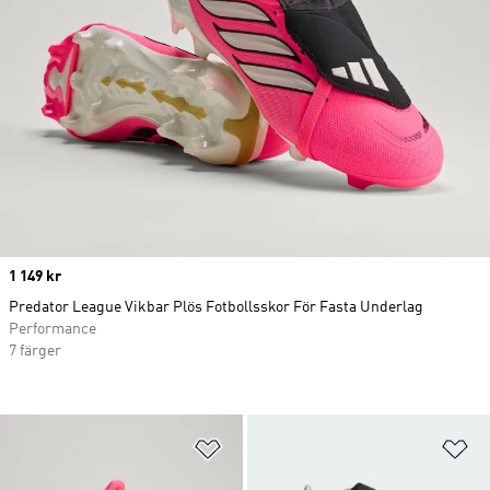
Price
1 149 kr
Predator League Vikbar Plös Fotbollsskor För Fasta Underlag
Performance
7 färger
Lägg till på önskelistan
Lä