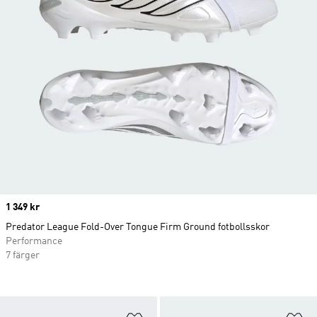
Price
1 349 kr
Predator League Fold-Over Tongue Firm Ground fotbollsskor
Performance
7 färger
Lägg till på önskelistan
Lä