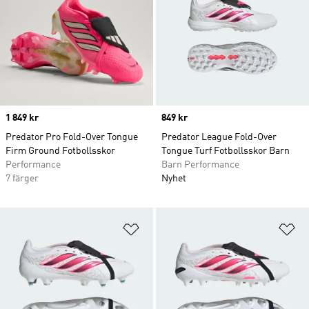
Price
1 849 kr
Price
849 kr
Predator Pro Fold-Over Tongue
Predator League Fold-Over
Firm Ground Fotbollsskor
Tongue Turf Fotbollsskor Barn
Performance
Barn Performance
7 färger
Nyhet
Lägg till på önskelistan
Lä