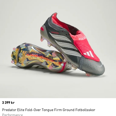
Price
3 399 kr
Predator Elite Fold-Over Tongue Firm Ground Fotbollsskor
Performance