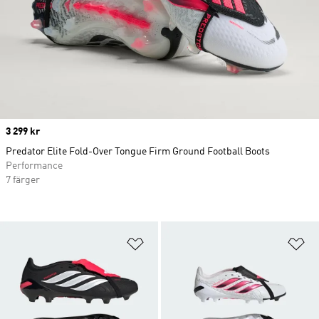
Price
3 299 kr
Predator Elite Fold-Over Tongue Firm Ground Football Boots
Performance
7 färger
Lägg till på önskelistan
Lä