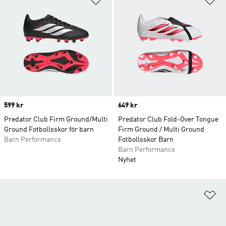
Price
599 kr
Price
649 kr
Predator Club Firm Ground/Multi
Predator Club Fold-Over Tongue
Ground Fotbollsskor för barn
Firm Ground / Multi Ground
Barn Performance
Fotbollsskor Barn
Barn Performance
Nyhet
Lä