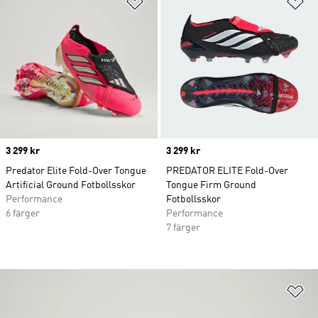
Price
3 299 kr
Price
3 299 kr
Predator Elite Fold-Over Tongue
PREDATOR ELITE Fold-Over
Artificial Ground Fotbollsskor
Tongue Firm Ground
Performance
Fotbollsskor
6 färger
Performance
7 färger
Lä