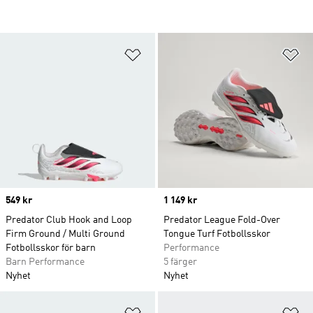
Lägg till på önskelistan
Lä
Price
549 kr
Price
1 149 kr
Predator Club Hook and Loop
Predator League Fold-Over
Firm Ground / Multi Ground
Tongue Turf Fotbollsskor
Fotbollsskor för barn
Performance
Barn Performance
5 färger
Nyhet
Nyhet
Lägg till på önskelistan
Lä