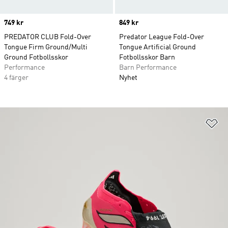
Price
749 kr
Price
849 kr
PREDATOR CLUB Fold-Over
Predator League Fold-Over
Tongue Firm Ground/Multi
Tongue Artificial Ground
Ground Fotbollsskor
Fotbollsskor Barn
Performance
Barn Performance
4 färger
Nyhet
Lä