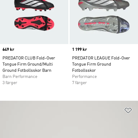
Price
649 kr
Price
1 199 kr
PREDATOR CLUB Fold-Over
PREDATOR LEAGUE Fold-Over
Tongue Firm Ground/Multi
Tongue Firm Ground
Ground Fotbollsskor Barn
Fotbollsskor
Barn Performance
Performance
3 färger
7 färger
Lä