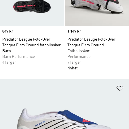
Price
849 kr
Price
1 149 kr
Predator League Fold-Over
Predator Leauge Fold-Over
Tongue Firm Ground fotbollsskor
Tongue Firm Ground
Barn
Fotbollsskor
Barn Performance
Performance
4 färger
7 färger
Nyhet
Lä