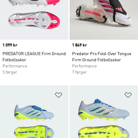
Price
1 099 kr
Price
1 849 kr
PREDATOR LEAGUE Firm Ground
Predator Pro Fold-Over Tongue
Fotbollsskor
Firm Ground Fotbollsskor
Performance
Performance
5 färger
7 färger
Lägg till på önskelistan
Lä