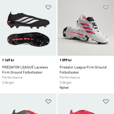
Lägg till på önskelistan
Lä
Price
1 149 kr
Price
1 099 kr
PREDATOR LEAGUE Laceless
Predator League Firm Ground
Firm Ground Fotbollsskor
Fotbollsskor
Performance
Performance
3 färger
5 färger
Nyhet
Lägg till på önskelistan
Lä