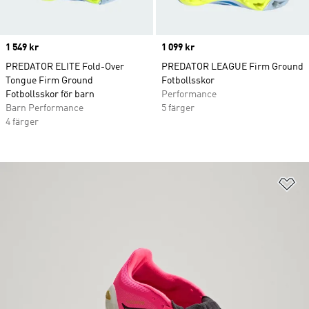
Price
1 549 kr
Price
1 099 kr
PREDATOR ELITE Fold-Over
PREDATOR LEAGUE Firm Ground
Tongue Firm Ground
Fotbollsskor
Fotbollsskor för barn
Performance
Barn Performance
5 färger
4 färger
Lä