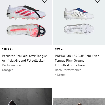
Price
1 849 kr
Price
949 kr
Predator Pro Fold-Over Tongue
PREDATOR LEAGUE Fold-Over
Artificial Ground Fotbollsskor
Tongue Firm Ground
Performance
Fotbollsskor för barn
4 färger
Barn Performance
4 färger