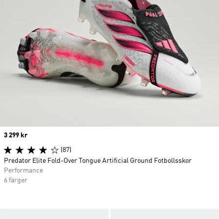
Price
3 299 kr
(87)
Predator Elite Fold-Over Tongue Artificial Ground Fotbollsskor
Performance
6 färger