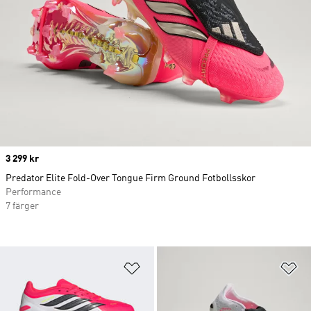
Price
3 299 kr
Predator Elite Fold-Over Tongue Firm Ground Fotbollsskor
Performance
7 färger
Lägg till på önskelistan
Lä