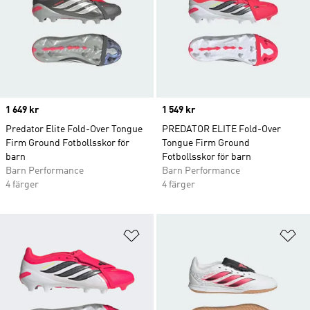
Price
1 649 kr
Price
1 549 kr
Predator Elite Fold-Over Tongue
PREDATOR ELITE Fold-Over
Firm Ground Fotbollsskor för
Tongue Firm Ground
barn
Fotbollsskor för barn
Barn Performance
Barn Performance
4 färger
4 färger
Lägg till på önskelistan
Lä