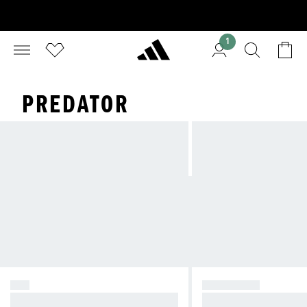
1
PREDATOR
F50
PREDATOR
Skapa kaos.
Ta kontroll.