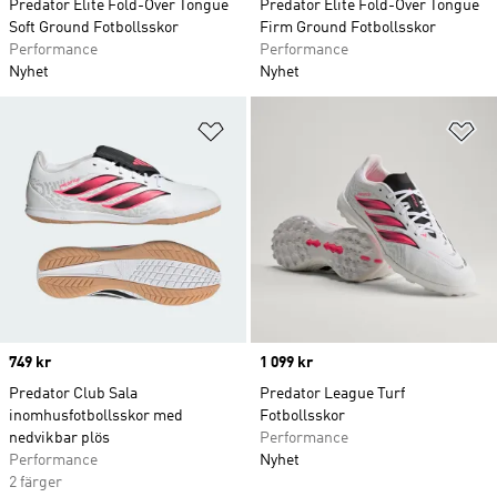
Predator Elite Fold-Over Tongue
Predator Elite Fold-Over Tongue
Soft Ground Fotbollsskor
Firm Ground Fotbollsskor
Performance
Performance
Nyhet
Nyhet
Lägg till på önskelistan
Lä
Price
749 kr
Price
1 099 kr
Predator Club Sala
Predator League Turf
inomhusfotbollsskor med
Fotbollsskor
nedvikbar plös
Performance
Performance
Nyhet
2 färger