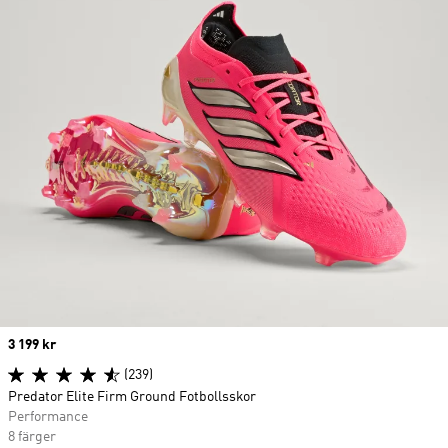
Price
3 199 kr
(239)
Predator Elite Firm Ground Fotbollsskor
Performance
8 färger