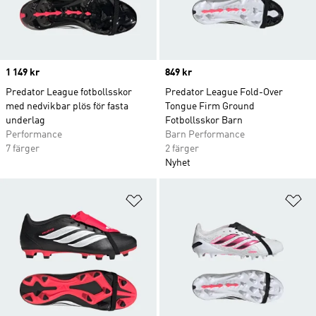
Price
1 149 kr
Price
849 kr
Predator League fotbollsskor
Predator League Fold-Over
med nedvikbar plös för fasta
Tongue Firm Ground
underlag
Fotbollsskor Barn
Performance
Barn Performance
7 färger
2 färger
Nyhet
Lägg till på önskelistan
Lä