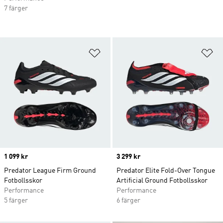
7 färger
Lägg till på önskelistan
Lä
Price
1 099 kr
Price
3 299 kr
Predator League Firm Ground
Predator Elite Fold-Over Tongue
Fotbollsskor
Artificial Ground Fotbollsskor
Performance
Performance
5 färger
6 färger