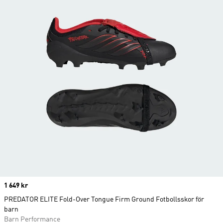
Price
1 649 kr
PREDATOR ELITE Fold-Over Tongue Firm Ground Fotbollsskor för
barn
Barn Performance