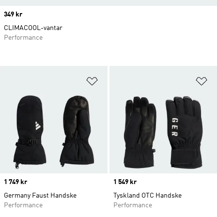
Price
349 kr
CLIMACOOL-vantar
Performance
Lägg till på önskelistan
Lä
Price
1 749 kr
Price
1 549 kr
Germany Faust Handske
Tyskland OTC Handske
Performance
Performance