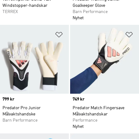
Windstopper-handskar
Goalkeeper Glove
TERREX
Barn Performance
Nyhet
Lägg till på önskelistan
Lä
Price
799 kr
Price
749 kr
Predator Pro Junior
Predator Match Fingersave
Målvaktshandske
Målvaktshandskar
Barn Performance
Performance
Nyhet