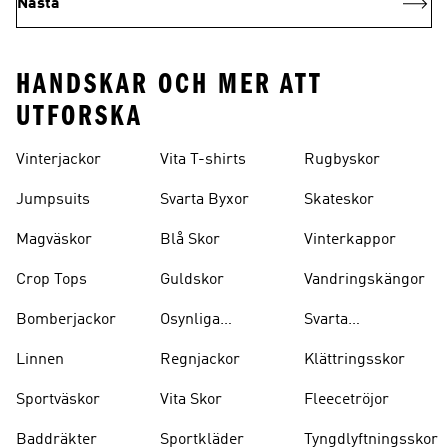
Nästa
HANDSKAR OCH MER ATT
UTFORSKA
Vinterjackor
Vita T-shirts
Rugbyskor
Jumpsuits
Svarta Byxor
Skateskor
Magväskor
Blå Skor
Vinterkappor
Crop Tops
Guldskor
Vandringskängor
Bomberjackor
Osynliga
Svarta
Strumpor
Ryggsäckar
Linnen
Regnjackor
Klättringsskor
Sportväskor
Vita Skor
Fleecetröjor
Baddräkter
Sportkläder
Tyngdlyftningsskor