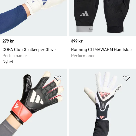
Price
279 kr
Price
399 kr
COPA Club Goalkeeper Glove
Running CLIMAWARM Handskar
Performance
Performance
Nyhet
Lägg till på önskelistan
Lä