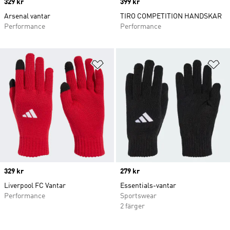
Price
329 kr
Price
399 kr
Arsenal vantar
TIRO COMPETITION HANDSKAR
Performance
Performance
Lägg till på önskelistan
Lä
Price
329 kr
Price
279 kr
Liverpool FC Vantar
Essentials-vantar
Performance
Sportswear
2 färger