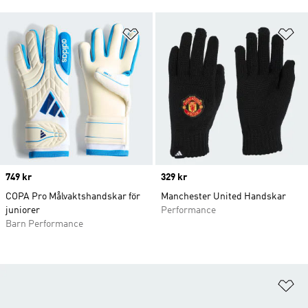
Lägg till på önskelistan
Lä
Price
749 kr
Price
329 kr
COPA Pro Målvaktshandskar för
Manchester United Handskar
juniorer
Performance
Barn Performance
Lä