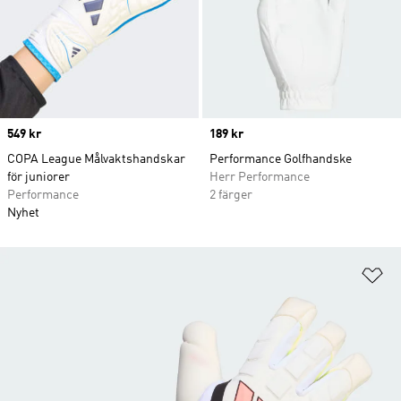
Price
549 kr
Price
189 kr
COPA League Målvaktshandskar
Performance Golfhandske
för juniorer
Herr Performance
Performance
2 färger
Nyhet
Lä