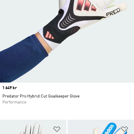
Price
1 649 kr
Predator Pro Hybrid Cut Goalkeeper Glove
Performance
Lägg till på önskelistan
Lä