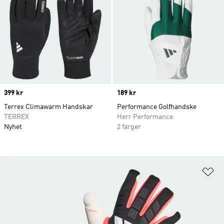
Price
399 kr
Price
189 kr
Terrex Climawarm Handskar
Performance Golfhandske
TERREX
Herr Performance
Nyhet
2 färger
Lä