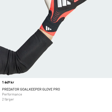
Price
1 649 kr
PREDATOR GOALKEEPER GLOVE PRO
Performance
2 färger