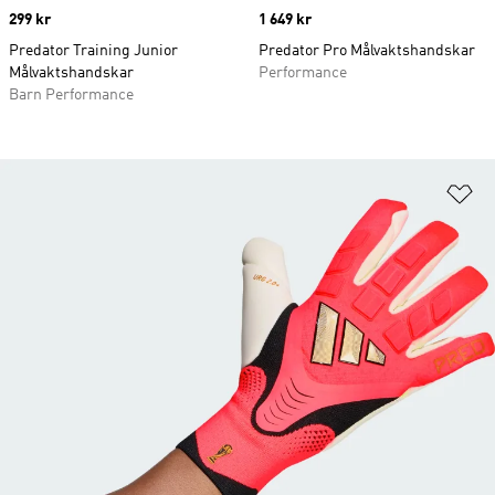
Price
299 kr
Price
1 649 kr
Predator Training Junior
Predator Pro Målvaktshandskar
Målvaktshandskar
Performance
Barn Performance
Lä