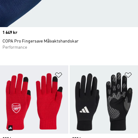
Price
1 649 kr
COPA Pro Fingersave Målvaktshandskar
Performance
Lägg till på önskelistan
Lä