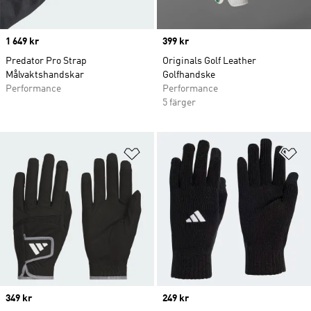
Price
1 649 kr
Price
399 kr
Predator Pro Strap
Originals Golf Leather
Målvaktshandskar
Golfhandske
Performance
Performance
5 färger
Lägg till på önskelistan
Lä
Price
349 kr
Price
249 kr