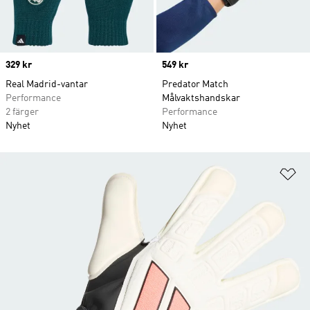
Price
329 kr
Price
549 kr
Real Madrid-vantar
Predator Match
Performance
Målvaktshandskar
2 färger
Performance
Nyhet
Nyhet
Lä