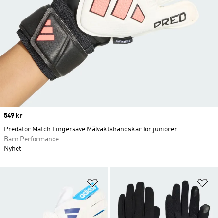
Price
549 kr
Predator Match Fingersave Målvaktshandskar för juniorer
Barn Performance
Nyhet
Lägg till på önskelistan
Lä