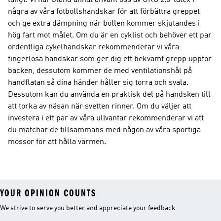
långt. Vi har bland annat använt oss av URG 2.0-latex i
några av våra fotbollshandskar för att förbättra greppet
och ge extra dämpning när bollen kommer skjutandes i
hög fart mot målet. Om du är en cyklist och behöver ett par
ordentliga cykelhandskar rekommenderar vi våra
fingerlösa handskar som ger dig ett bekvämt grepp uppför
backen, dessutom kommer de med ventilationshål på
handflatan så dina händer håller sig torra och svala.
Dessutom kan du använda en praktisk del på handsken till
att torka av näsan när svetten rinner. Om du väljer att
investera i ett par av våra ullvantar rekommenderar vi att
du matchar de tillsammans med någon av våra sportiga
mössor för att hålla värmen.
YOUR OPINION COUNTS
We strive to serve you better and appreciate your feedback