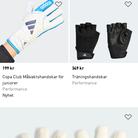
Lägg till på önskelistan
Lä
Price
199 kr
Price
349 kr
Copa Club Målvaktshandskar för
Träningshandskar
juniorer
Performance
Performance
Nyhet
Lä