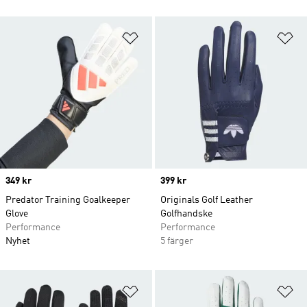
Lägg till på önskelistan
Lä
Price
349 kr
Price
399 kr
Predator Training Goalkeeper
Originals Golf Leather
Glove
Golfhandske
Performance
Performance
Nyhet
5 färger
Lägg till på önskelistan
Lä