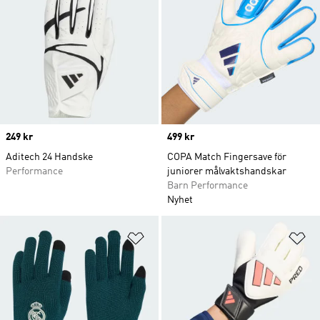
Price
249 kr
Price
499 kr
Aditech 24 Handske
COPA Match Fingersave för
Performance
juniorer målvaktshandskar
Barn Performance
Nyhet
Lägg till på önskelistan
Lä