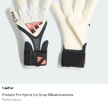
Price
1 649 kr
Predator Pro Hybrid Cut Strap Målvaktshandske
Performance