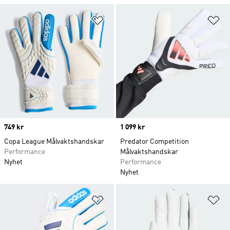
Lägg till på önskelistan
Lä
Price
749 kr
Price
1 099 kr
Copa League Målvaktshandskar
Predator Competition
Performance
Målvaktshandskar
Nyhet
Performance
Nyhet
Lägg till på önskelistan
Lä