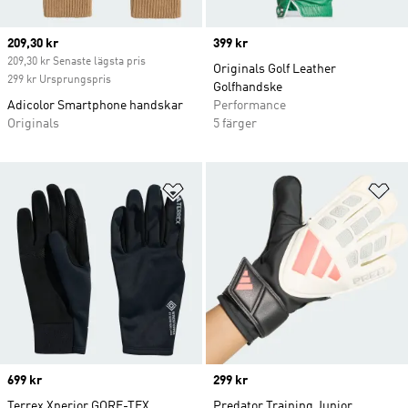
Current price
209,30 kr
Price
399 kr
209,30 kr Senaste lägsta pris
Originals Golf Leather
299 kr Ursprungspris
Golfhandske
Adicolor Smartphone handskar
Performance
Originals
5 färger
Lägg till på önskelistan
Lä
Price
699 kr
Price
299 kr
Terrex Xperior GORE-TEX
Predator Training Junior