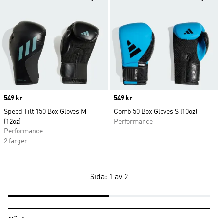
Price
549 kr
Price
549 kr
Speed Tilt 150 Box Gloves M
Comb 50 Box Gloves S (10oz)
(12oz)
Performance
Performance
2 färger
Sida: 1 av 2