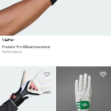
Price
1 649 kr
Predator Pro Målvaktshandskar
Performance
Lägg till på önskelistan
Lä