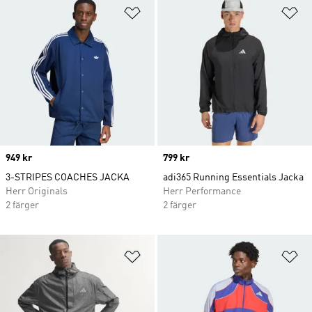
Lägg till på önskelistan
Lä
Price
949 kr
Price
799 kr
3-STRIPES COACHES JACKA
adi365 Running Essentials Jacka
Herr Originals
Herr Performance
2 färger
2 färger
Lägg till på önskelistan
Lä