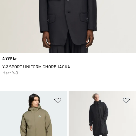
Price
4 999 kr
Y-3 SPORT UNIFORM CHORE JACKA
Herr Y-3
Lägg till på önskelistan
Lä