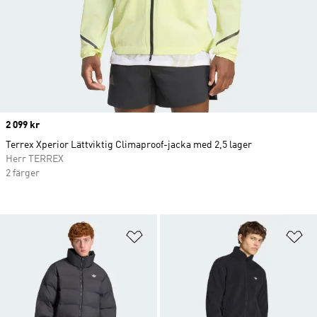
Price
2 099 kr
Terrex Xperior Lättviktig Climaproof-jacka med 2,5 lager
Herr TERREX
2 färger
Lägg till på önskelistan
Lä