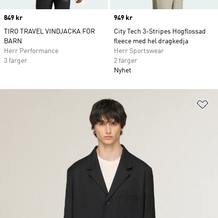
Price
849 kr
Price
949 kr
TIRO TRAVEL VINDJACKA FÖR
City Tech 3-Stripes Högflossad
BARN
fleece med hel dragkedja
Herr Performance
Herr Sportswear
3 färger
2 färger
Nyhet
Lä