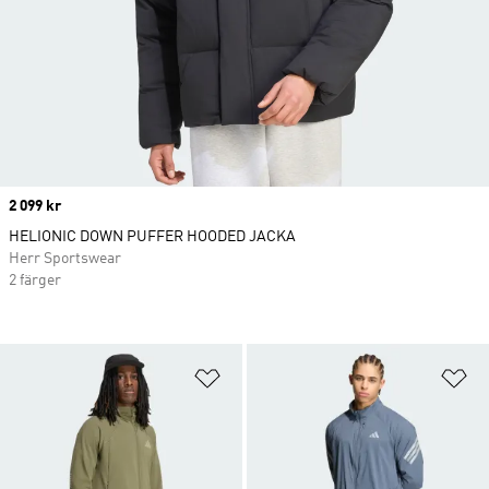
Price
2 099 kr
HELIONIC DOWN PUFFER HOODED JACKA
Herr Sportswear
2 färger
Lägg till på önskelistan
Lä