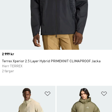
Price
2 999 kr
Terrex Xperior 2.5 Layer Hybrid PRIMEKNIT CLIMAPROOF Jacka
Herr TERREX
2 färger
Lägg till på önskelistan
Lä