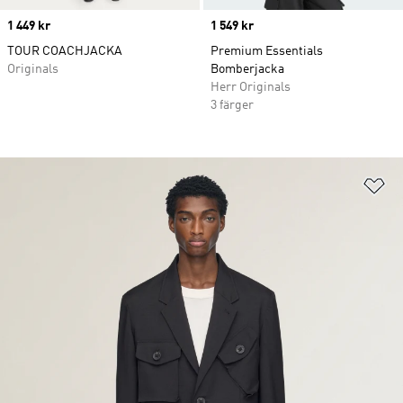
Price
1 449 kr
Price
1 549 kr
TOUR COACHJACKA
Premium Essentials
Originals
Bomberjacka
Herr Originals
3 färger
Lä