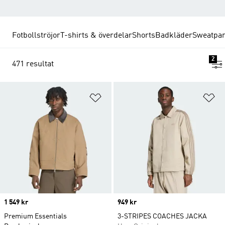
Fotbollströjor
T-shirts & överdelar
Shorts
Badkläder
Sweatpan
2
471 resultat
Lägg till på önskelistan
Lä
Price
1 549 kr
Price
949 kr
Premium Essentials
3-STRIPES COACHES JACKA