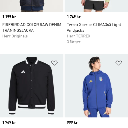
Price
1 199 kr
Price
1 749 kr
FIREBIRD ADICOLOR RAW DENIM
Terrex Xperior CLIMA365 Light
TRÄNINGSJACKA
Vindjacka
Herr Originals
Herr TERREX
3 färger
Lägg till på önskelistan
Lä
Price
1 749 kr
Price
999 kr