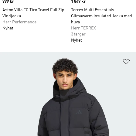
Price
999 kr
Price
1 849 kr
Aston Villa FC Tiro Travel Full Zip
Terrex Multi Essentials
Vindjacka
Climawarm Insulated Jacka med
Herr Performance
huva
Nyhet
Herr TERREX
3 färger
Nyhet
Lä