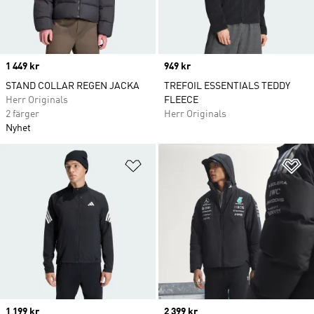
Price
1 449 kr
Price
949 kr
STAND COLLAR REGEN JACKA
TREFOIL ESSENTIALS TEDDY
Herr Originals
FLEECE
2 färger
Herr Originals
Nyhet
Lägg till på önskelistan
Lä
Price
1 199 kr
Price
2 399 kr