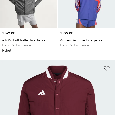
Price
1 849 kr
Price
1 099 kr
adi365 Full Reflective Jacka
Adizero Archive löparjacka
Herr Performance
Herr Performance
Nyhet
Lä