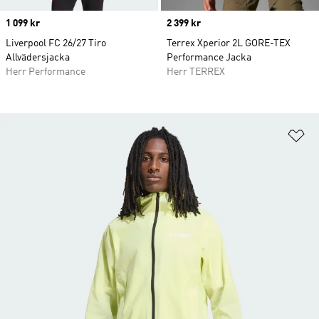
Price
1 099 kr
Price
2 399 kr
Liverpool FC 26/27 Tiro
Terrex Xperior 2L GORE-TEX
Allvädersjacka
Performance Jacka
Herr Performance
Herr TERREX
Lä