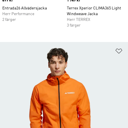
Price
699 kr
Price
1 749 kr
Entrada26 Allvädersjacka
Terrex Xperior CLIMA365 Light
Herr Performance
Windweave Jacka
2 färger
Herr TERREX
3 färger
Lä