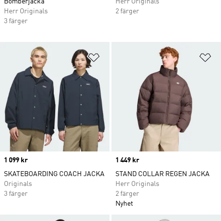
Bomberjacka
Herr Originals
Herr Originals
2 färger
3 färger
Lägg till på önskelistan
Lä
Price
1 099 kr
Price
1 449 kr
SKATEBOARDING COACH JACKA
STAND COLLAR REGEN JACKA
Originals
Herr Originals
3 färger
2 färger
Nyhet