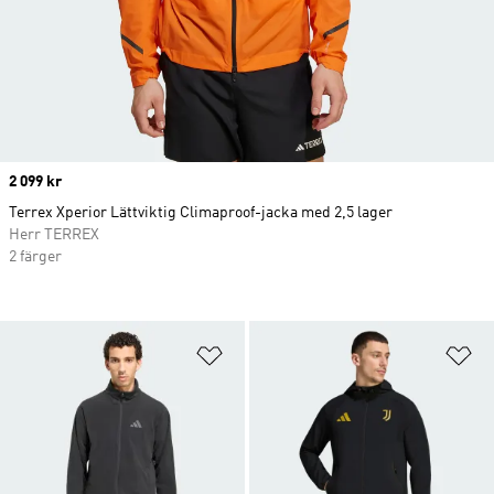
Price
2 099 kr
Terrex Xperior Lättviktig Climaproof-jacka med 2,5 lager
Herr TERREX
2 färger
Lägg till på önskelistan
Lä