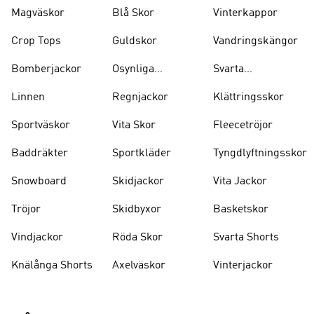
Magväskor
Blå Skor
Vinterkappor
Crop Tops
Guldskor
Vandringskängor
Bomberjackor
Osynliga
Svarta
Strumpor
Ryggsäckar
Linnen
Regnjackor
Klättringsskor
Sportväskor
Vita Skor
Fleecetröjor
Baddräkter
Sportkläder
Tyngdlyftningsskor
Snowboard
Skidjackor
Vita Jackor
Tröjor
Skidbyxor
Basketskor
Vindjackor
Röda Skor
Svarta Shorts
Knälånga Shorts
Axelväskor
Vinterjackor