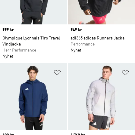
Price
999 kr
Price
949 kr
Olympique Lyonnais Tiro Travel
adi365 adidas Runners Jacka
Vindjacka
Performance
Herr Performance
Nyhet
Nyhet
Lägg till på önskelistan
Lä