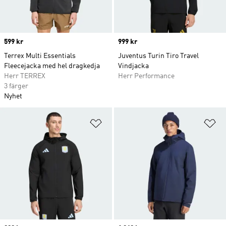
Price
599 kr
Price
999 kr
Terrex Multi Essentials
Juventus Turin Tiro Travel
Fleecejacka med hel dragkedja
Vindjacka
Herr TERREX
Herr Performance
3 färger
Nyhet
Lägg till på önskelistan
Lä