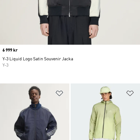
Price
6 999 kr
Y-3 Liquid Logo Satin Souvenir Jacka
Y-3
Lägg till på önskelistan
Lä