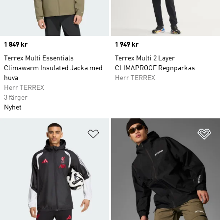
Price
1 849 kr
Price
1 949 kr
Terrex Multi Essentials
Terrex Multi 2 Layer
Climawarm Insulated Jacka med
CLIMAPROOF Regnparkas
huva
Herr TERREX
Herr TERREX
3 färger
Nyhet
Lägg till på önskelistan
Lä