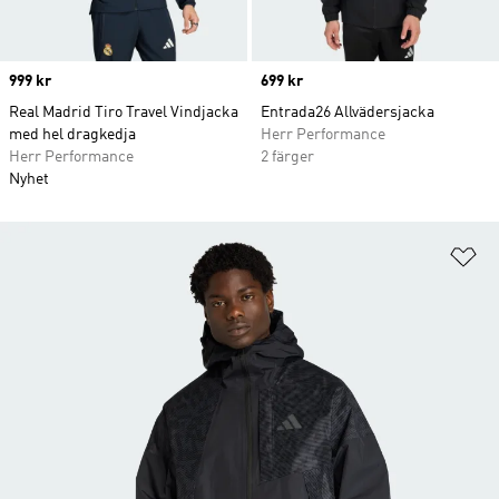
Price
999 kr
Price
699 kr
Real Madrid Tiro Travel Vindjacka
Entrada26 Allvädersjacka
med hel dragkedja
Herr Performance
Herr Performance
2 färger
Nyhet
Lä