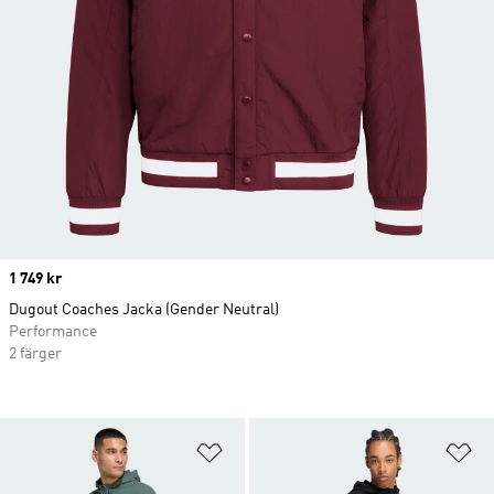
Price
1 749 kr
Dugout Coaches Jacka (Gender Neutral)
Performance
2 färger
Lägg till på önskelistan
Lä