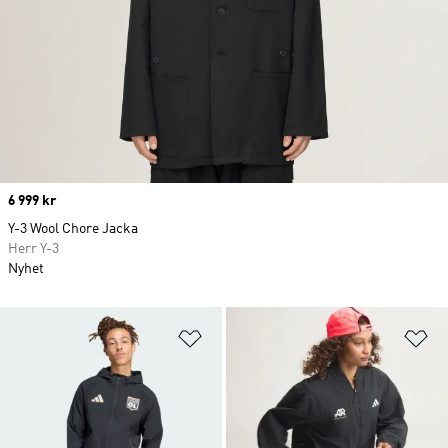
Price
6 999 kr
Y-3 Wool Chore Jacka
Herr Y-3
Nyhet
Lägg till på önskelistan
Lä