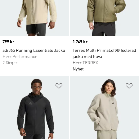
Price
799 kr
Price
1 749 kr
adi365 Running Essentials Jacka
Terrex Multi PrimaLoft® Isolerad
Herr Performance
jacka med huva
2 färger
Herr TERREX
Nyhet
Lägg till på önskelistan
Lä