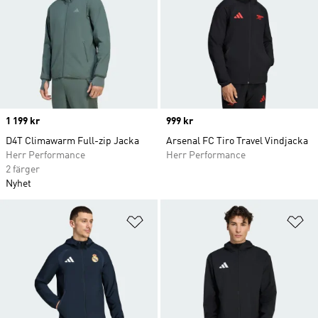
Price
1 199 kr
Price
999 kr
D4T Climawarm Full-zip Jacka
Arsenal FC Tiro Travel Vindjacka
Herr Performance
Herr Performance
2 färger
Nyhet
Lägg till på önskelistan
Lä