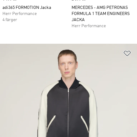
adi365 FORMOTION Jacka
MERCEDES - AMG PETRONAS
Herr Performance
FORMULA 1 TEAM ENGINEERS
4 färger
JACKA
Herr Performance
Lä