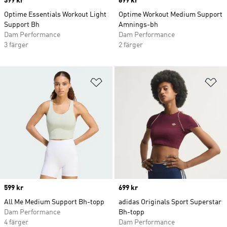
Price
399 kr
Price
699 kr
Optime Essentials Workout Light
Optime Workout Medium Support
Support Bh
Amnings-bh
Dam Performance
Dam Performance
3 färger
2 färger
Lägg till på önskelistan
Lä
Price
599 kr
Price
699 kr
All Me Medium Support Bh-topp
adidas Originals Sport Superstar
Dam Performance
Bh-topp
4 färger
Dam Performance