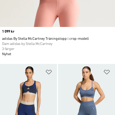
Price
1 099 kr
adidas By Stella McCartney Träningstopp i crop-modell
Dam adidas by Stella McCartney
3 färger
Nyhet
Lägg till på önskelistan
Lä