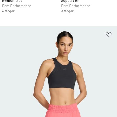
mediumstöd
Support Bh
Dam Performance
Dam Performance
6 färger
3 färger
Lä