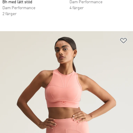
Bh med lätt stöd
Dam Performance
Dam Performance
4 färger
2 färger
Lä