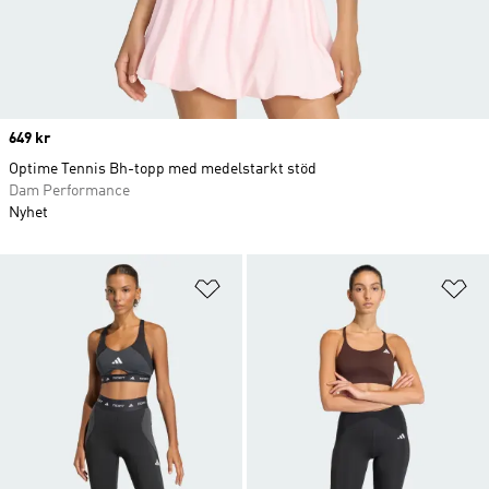
Price
649 kr
Optime Tennis Bh-topp med medelstarkt stöd
Dam Performance
Nyhet
Lägg till på önskelistan
Lä