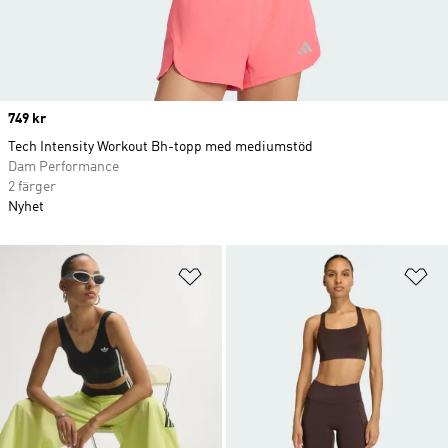
Price
749 kr
Tech Intensity Workout Bh-topp med mediumstöd
Dam Performance
2 färger
Nyhet
Lägg till på önskelistan
Lä