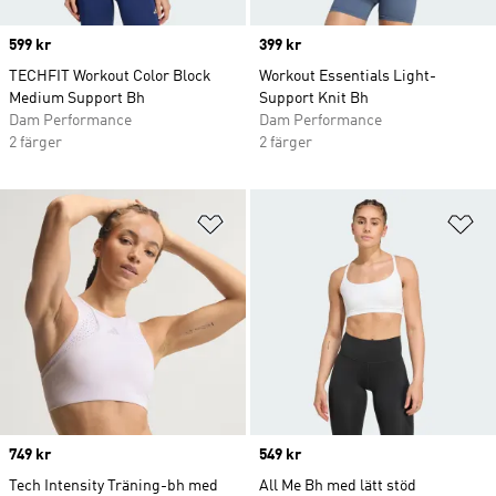
Price
599 kr
Price
399 kr
TECHFIT Workout Color Block
Workout Essentials Light-
Medium Support Bh
Support Knit Bh
Dam Performance
Dam Performance
2 färger
2 färger
Lägg till på önskelistan
Lä
Price
749 kr
Price
549 kr
Tech Intensity Träning-bh med
All Me Bh med lätt stöd