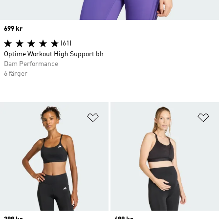
Price
699 kr
(61)
Optime Workout High Support bh
Dam Performance
6 färger
Lägg till på önskelistan
Lä