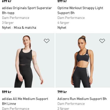
Price
699 kr
Price
599 kr
adidas Originals Sport Superstar
Optime Workout Strappy Light
Bh-topp
Support Bh
Dam Performance
Dam Performance
3 färger
4 färger
Nyhet
Mixa & matcha
Nyhet
Lägg till på önskelistan
Lä
Price
599 kr
Price
799 kr
adidas All Me Medium Support
Adizero Run Medium Support Bh
BH Linne
Dam Performance
Dam Performance
2 färger