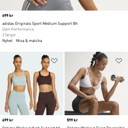
Price
699 kr
adidas Originals Sport Medium Support Bh
Dam Performance
3 färger
Nyhet
Mixa & matcha
Lägg till på önskelistan
Lä
Price
699 kr
Price
599 kr