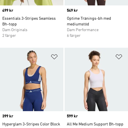
Price
499 kr
Price
549 kr
Essentials 3-Stripes Seamless
Optime Tränings-bh med
Bh-topp
mediumstöd
Dam Originals
Dam Performance
2 färger
6 färger
Lägg till på önskelistan
Lä
Price
399 kr
Price
599 kr
Hyperglam 3-Stripes Color Block
All Me Medium Support Bh-topp