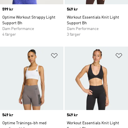
Price
599 kr
Price
549 kr
Optime Workout Strappy Light
Workout Essentials Knit Light
Support Bh
Support Bh
Dam Performance
Dam Performance
4 färger
3 färger
Lägg till på önskelistan
Lä
Price
549 kr
Price
549 kr
Optime Tränings-bh med
Workout Essentials Knit Light