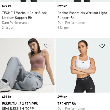
Price
599 kr
Price
399 kr
TECHFIT Workout Color Block
Optime Essentials Workout Light
Medium Support Bh
Support Bh
Dam Performance
Dam Performance
2 färger
3 färger
Lägg till på önskelistan
Lä
Price
499 kr
Price
499 kr
ESSENTIALS 3 STRIPES
TECHFIT Bh
SEAMLESS BH-TOPP
Dam Performance