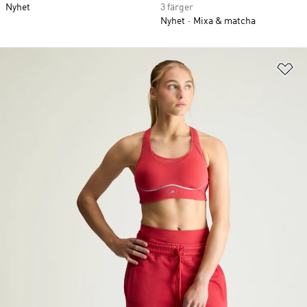
Nyhet
3 färger
Nyhet
Mixa & matcha
Lä