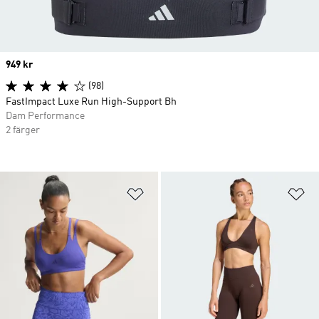
Price
949 kr
(98)
FastImpact Luxe Run High-Support Bh
Dam Performance
2 färger
Lägg till på önskelistan
Lä