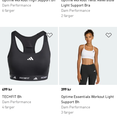
Optime Workout High Support bh
Optime Workout Twist Reversible
Dam Performance
Light Support Bra
6 färger
Dam Performance
2 färger
Lägg till på önskelistan
Lä
Price
499 kr
Price
399 kr
TECHFIT Bh
Optime Essentials Workout Light
Dam Performance
Support Bh
4 färger
Dam Performance
3 färger