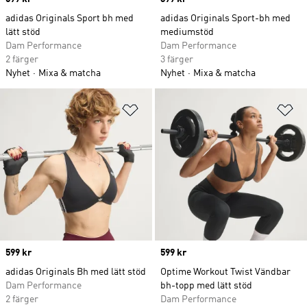
adidas Originals Sport bh med
adidas Originals Sport-bh med
lätt stöd
mediumstöd
Dam Performance
Dam Performance
2 färger
3 färger
Nyhet
Mixa & matcha
Nyhet
Mixa & matcha
Lägg till på önskelistan
Lä
Price
599 kr
Price
599 kr
adidas Originals Bh med lätt stöd
Optime Workout Twist Vändbar
Dam Performance
bh-topp med lätt stöd
2 färger
Dam Performance