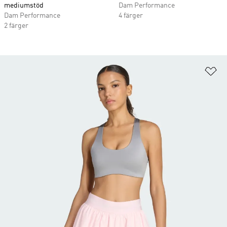
mediumstöd
Dam Performance
Dam Performance
4 färger
2 färger
Lä