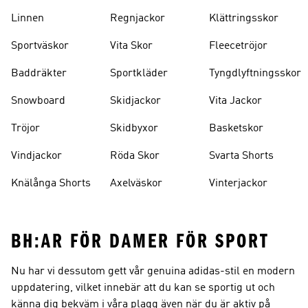
Strumpor
Ryggsäckar
Linnen
Regnjackor
Klättringsskor
Sportväskor
Vita Skor
Fleecetröjor
Baddräkter
Sportkläder
Tyngdlyftningsskor
Snowboard
Skidjackor
Vita Jackor
Tröjor
Skidbyxor
Basketskor
Vindjackor
Röda Skor
Svarta Shorts
Knälånga Shorts
Axelväskor
Vinterjackor
BH:AR FÖR DAMER FÖR SPORT
Nu har vi dessutom gett vår genuina adidas-stil en modern
uppdatering, vilket innebär att du kan se sportig ut och
känna dig bekväm i våra plagg även när du är aktiv på