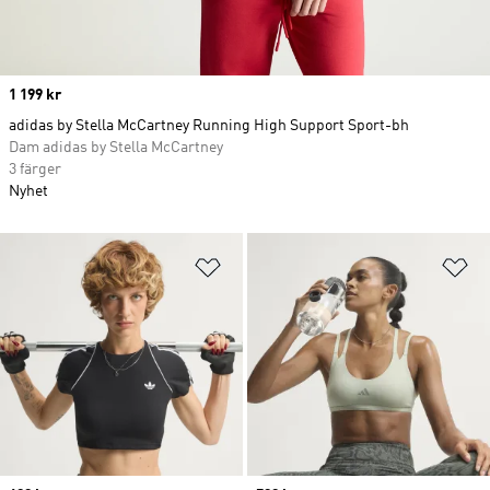
Price
1 199 kr
adidas by Stella McCartney Running High Support Sport-bh
Dam adidas by Stella McCartney
3 färger
Nyhet
Lägg till på önskelistan
Lä