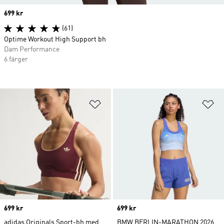
Price
699 kr
(61)
Optime Workout High Support bh
Dam Performance
6 färger
Lägg till på önskelistan
Lä
Price
699 kr
Price
699 kr
adidas Originals Sport-bh med
BMW BERLIN-MARATHON 2026