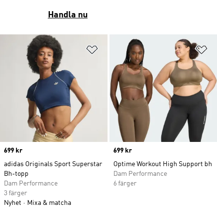
Handla nu
Lägg till på önskelistan
Lä
Price
699 kr
Price
699 kr
adidas Originals Sport Superstar
Optime Workout High Support bh
Bh-topp
Dam Performance
Dam Performance
6 färger
3 färger
Nyhet
Mixa & matcha