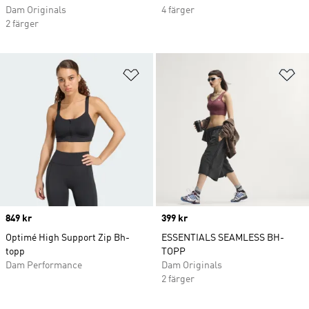
Dam Originals
4 färger
2 färger
Lägg till på önskelistan
Lä
Price
849 kr
Price
399 kr
Optimé High Support Zip Bh-
ESSENTIALS SEAMLESS BH-
topp
TOPP
Dam Performance
Dam Originals
2 färger