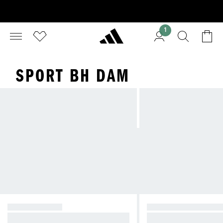
1
SPORT BH DAM
STARKT STÖD
MEDELSTARKT ST
Minskar studs under högintensiv t
Kompressionskänsla 