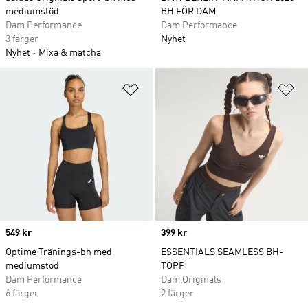
mediumstöd
BH FÖR DAM
Dam Performance
Dam Performance
3 färger
Nyhet
Nyhet
Mixa & matcha
Lägg till på önskelistan
Lä
Price
549 kr
Price
399 kr
Optime Tränings-bh med
ESSENTIALS SEAMLESS BH-
mediumstöd
TOPP
Dam Performance
Dam Originals
6 färger
2 färger