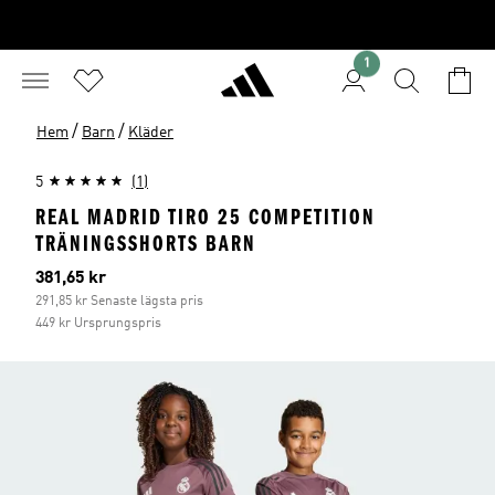
1
/
/
Hem
Barn
Kläder
5
(1)
REAL MADRID TIRO 25 COMPETITION
TRÄNINGSSHORTS BARN
Aktuellt pris
381,65 kr
291,85 kr Senaste lägsta pris
449 kr Ursprungspris