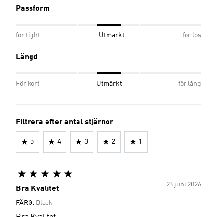
Passform
för tight
Utmärkt
för lös
Längd
För kort
Utmärkt
för lång
Filtrera efter antal stjärnor
5
4
3
2
1
23 juni 2026
Bra Kvalitet
FÄRG:
Black
Bra Kvalitet...................................................