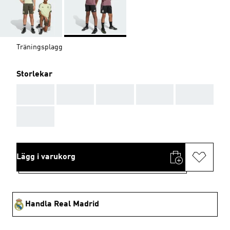
Träningsplagg
Storlekar
AAA
AAA
AAA
AAA
AAA
AAA
Lägg i varukorg
Handla Real Madrid