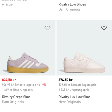
6 färger
Rivalry Low Shoes
Dam Originals
Lägg till på önskelistan
Lä
Sale price
824,50 kr
Current price
674,50 kr
906,95 kr Senaste lägsta pris
-9%
Discount
539,60 kr Senaste lägsta pris
1 649 kr Ursprungspris
1 349 kr Ursprungspris
Rivalry Crepe Skor
Rivalry Lux Low Skor
Dam Originals
Herr Originals