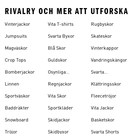
RIVALRY OCH MER ATT UTFORSKA
Vinterjackor
Vita T-shirts
Rugbyskor
Jumpsuits
Svarta Byxor
Skateskor
Magväskor
Blå Skor
Vinterkappor
Crop Tops
Guldskor
Vandringskängor
Bomberjackor
Osynliga
Svarta
Strumpor
Ryggsäckar
Linnen
Regnjackor
Klättringsskor
Sportväskor
Vita Skor
Fleecetröjor
Baddräkter
Sportkläder
Vita Jackor
Snowboard
Skidjackor
Basketskor
Tröjor
Skidbyxor
Svarta Shorts