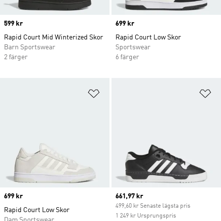
Price
599 kr
Price
699 kr
Rapid Court Mid Winterized Skor
Rapid Court Low Skor
Barn Sportswear
Sportswear
2 färger
6 färger
Lägg till på önskelistan
Lä
Price
699 kr
Current price
661,97 kr
499,60 kr Senaste lägsta pris
Rapid Court Low Skor
1 249 kr Ursprungspris
Dam Sportswear