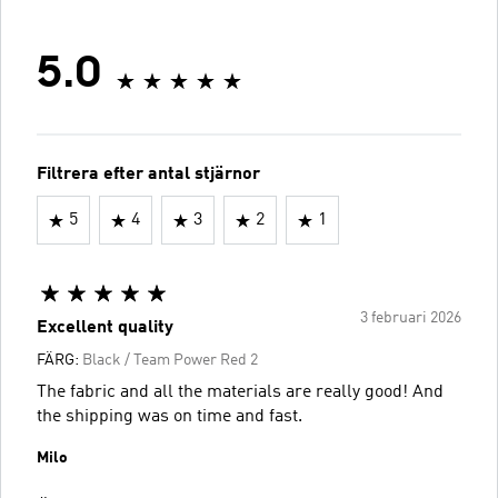
5.0
Filtrera efter antal stjärnor
5
4
3
2
1
3 februari 2026
Excellent quality
FÄRG:
Black / Team Power Red 2
The fabric and all the materials are really good! And
the shipping was on time and fast.
Milo