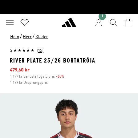
1
/
/
Hem
Herr
Kläder
5
(15)
RIVER PLATE 25/26 BORTATRÖJA
Reapris
479,60 kr
1 199 kr Senaste lägsta pris
-60%
Rabatt
1 199 kr Ursprungspris