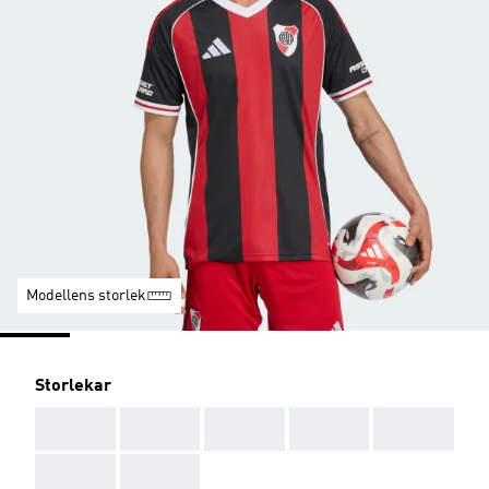
Modellens storlek
Storlekar
AAA
AAA
AAA
AAA
AAA
AAA
AAA