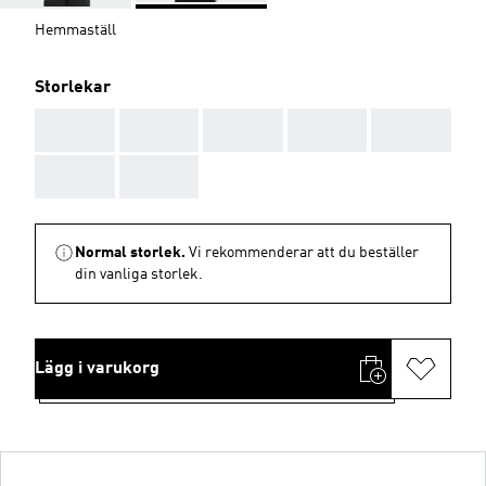
Hemmaställ
Storlekar
AAA
AAA
AAA
AAA
AAA
AAA
AAA
Normal storlek.
Vi rekommenderar att du beställer
din vanliga storlek.
Lägg i varukorg