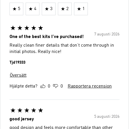
5
4
3
2
1
7 augusti 2026
One of the best kits I’ve purchased!
Really clean finer details that don’t come through in
initial photos. Really nice!
Tjd19333
Översätt
Hjälpte detta?
0
0
Rapportera recension
5 augusti 2026
good jersey
good design and feels more comfortable than other