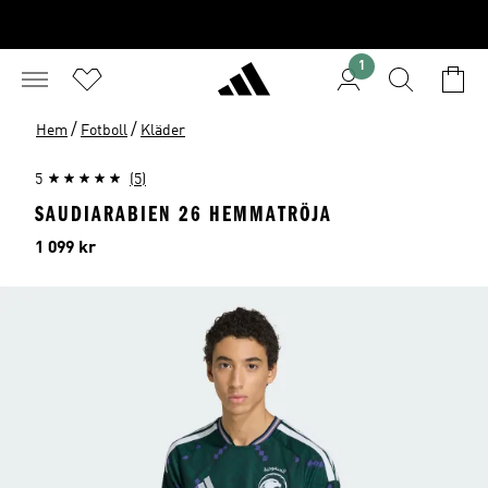
1
/
/
Hem
Fotboll
Kläder
5
(5)
SAUDIARABIEN 26 HEMMATRÖJA
Pris
1 099 kr