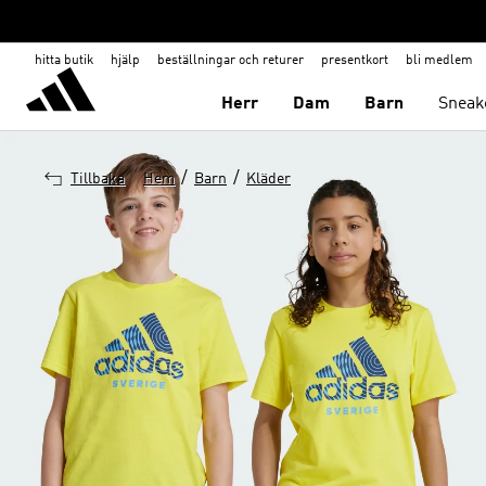
hitta butik
hjälp
beställningar och returer
presentkort
bli medlem
Herr
Dam
Barn
Sneak
/
/
Tillbaka
Hem
Barn
Kläder