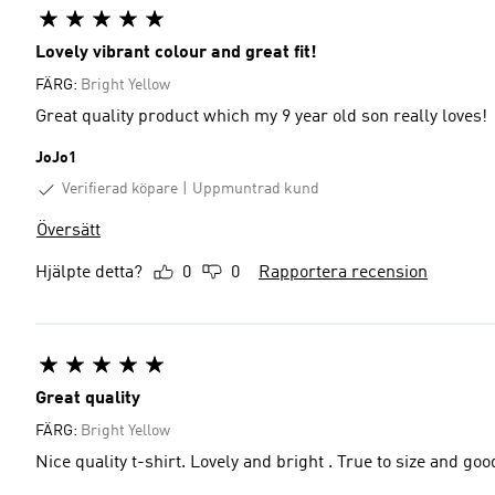
Lovely vibrant colour and great fit!
FÄRG:
Bright Yellow
Great quality product which my 9 year old son really loves!
JoJo1
Verifierad köpare
Uppmuntrad kund
Översätt
Hjälpte detta?
0
0
Rapportera recension
Great quality
FÄRG:
Bright Yellow
Nice quality t-shirt. Lovely and bright . True to size and goo