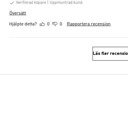
Verifierad köpare
Uppmuntrad kund
Översätt
Hjälpte detta?
0
0
Rapportera recension
Läs fler recensi