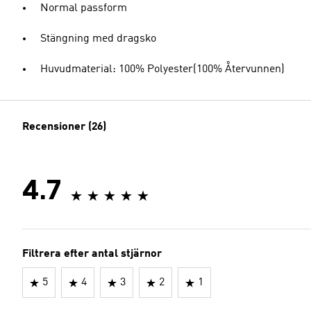
Normal passform
Stängning med dragsko
Huvudmaterial: 100% Polyester(100% Återvunnen)
Recensioner (26)
4.7
Filtrera efter antal stjärnor
5
4
3
2
1