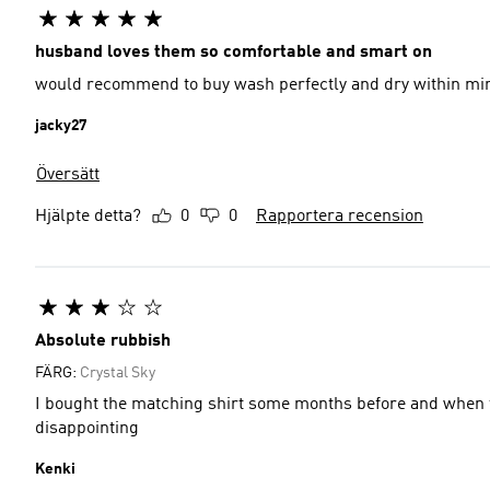
husband loves them so comfortable and smart on
would recommend to buy wash perfectly and dry within mi
jacky27
Översätt
Hjälpte detta?
0
0
Rapportera recension
Absolute rubbish
FÄRG:
Crystal Sky
I bought the matching shirt some months before and when t
disappointing
Kenki