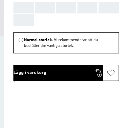
AAA
AAA
AAA
AAA
AAA
AAA
Normal storlek.
Vi rekommenderar att du
beställer din vanliga storlek.
Lägg i varukorg