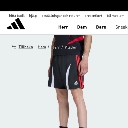
hitta butik
hjälp
beställningar och returer
presentkort
bli medlem
Herr
Dam
Barn
Sneak
/
/
Tillbaka
Hem
Herr
Kläder