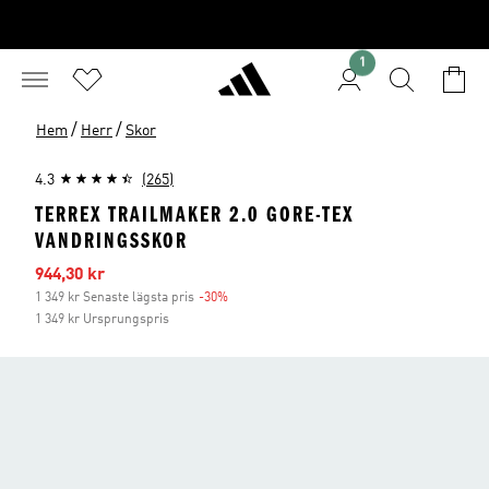
1
/
/
Hem
Herr
Skor
4.3
(265)
TERREX TRAILMAKER 2.0 GORE-TEX
VANDRINGSSKOR
Reapris
944,30 kr
1 349 kr Senaste lägsta pris
-30%
Rabatt
1 349 kr Ursprungspris