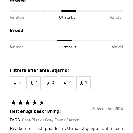
Storlek
för liten
Utmärkt
för stor
Bredd
för smal
Utmärkt
för vid
Filtrera efter antal stjärnor
5
4
3
2
1
28 december 2024
Helt enligt beskrivning!
FÄRG:
Core Black / Grey Four / Carbon
Bra komfort och passform. Utmärkt grepp i sulan, och