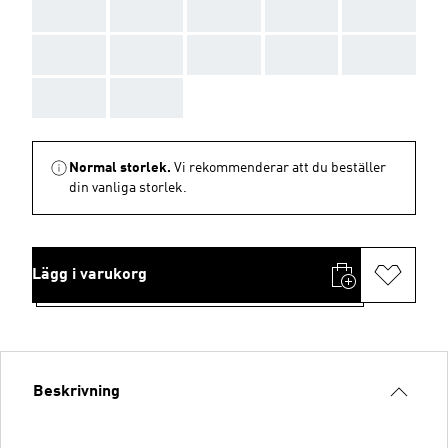
AAA
AAA
AAA
AAA
AAA
AAA
AAA
AAA
AAA
AAA
AAA
AAA
Normal storlek.
Vi rekommenderar att du beställer
din vanliga storlek.
Lägg i varukorg
Beskrivning