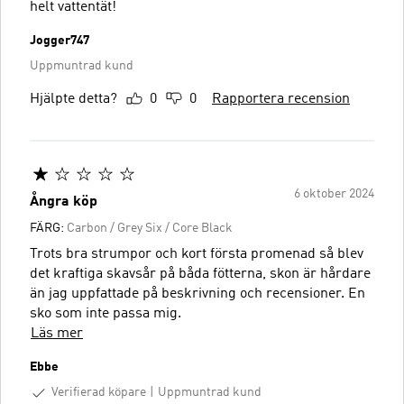
helt vattentät!
Jogger747
Uppmuntrad kund
Hjälpte detta?
0
0
Rapportera recension
6 oktober 2024
Ångra köp
FÄRG:
Carbon / Grey Six / Core Black
Trots bra strumpor och kort första promenad så blev
det kraftiga skavsår på båda fötterna, skon är hårdare
än jag uppfattade på beskrivning och recensioner. En
sko som inte passa mig.
Läs mer
Ebbe
Verifierad köpare
Uppmuntrad kund