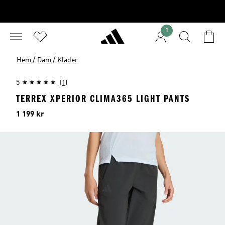
1
/
/
Hem
Dam
Kläder
5
(1)
TERREX XPERIOR CLIMA365 LIGHT PANTS
Pris
1 199 kr