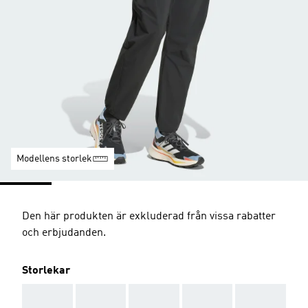
Modellens storlek
Den här produkten är exkluderad från vissa rabatter
och erbjudanden.
Storlekar
AAA
AAA
AAA
AAA
AAA