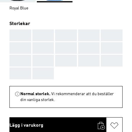
Royal Blue
Storlekar
AAA
AAA
AAA
AAA
AAA
AAA
AAA
AAA
AAA
AAA
AAA
AAA
AAA
AAA
AAA
AAA
AAA
Normal storlek.
Vi rekommenderar att du beställer
din vanliga storlek.
Lägg i varukorg