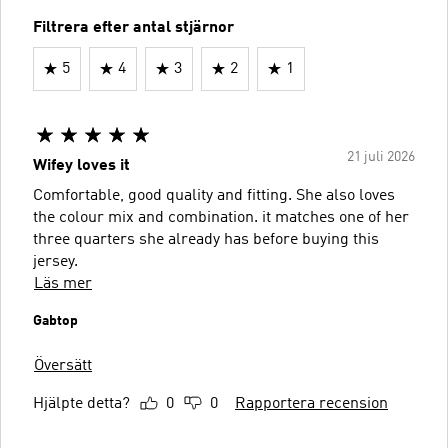
Filtrera efter antal stjärnor
5
4
3
2
1
21 juli 2026
Wifey loves it
Comfortable, good quality and fitting. She also loves
the colour mix and combination. it matches one of her
three quarters she already has before buying this
jersey.
Läs mer
Gabtop
Översätt
Hjälpte detta?
0
0
Rapportera recension