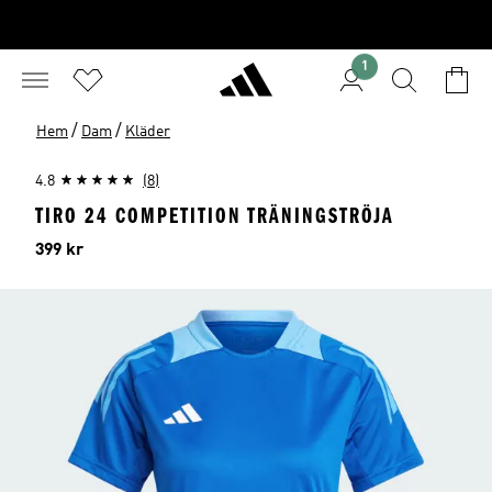
1
/
/
Hem
Dam
Kläder
4.8
(8)
TIRO 24 COMPETITION TRÄNINGSTRÖJA
Pris
399 kr