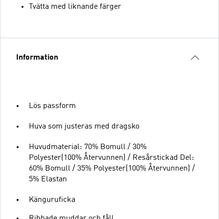
Tvätta med liknande färger
Information
Lös passform
Huva som justeras med dragsko
Huvudmaterial: 70% Bomull / 30%
Polyester(100% Återvunnen) / Resårstickad Del:
60% Bomull / 35% Polyester(100% Återvunnen) /
5% Elastan
Känguruficka
Ribbade muddar och fåll