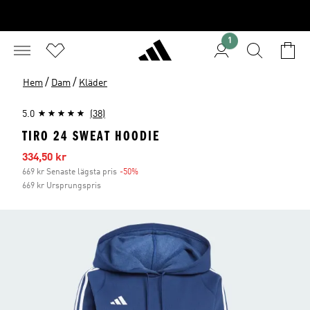
1
/
/
Hem
Dam
Kläder
5.0
(38)
TIRO 24 SWEAT HOODIE
Reapris
334,50 kr
669 kr Senaste lägsta pris
-50%
Rabatt
669 kr Ursprungspris