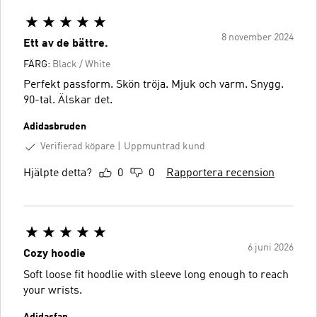
8 november 2024
Ett av de bättre.
FÄRG:
Black / White
Perfekt passform. Skön tröja. Mjuk och varm. Snygg.
90-tal. Älskar det.
Adidasbruden
Verifierad köpare
Uppmuntrad kund
Hjälpte detta?
0
0
Rapportera recension
6 juni 2026
Cozy hoodie
Soft loose fit hoodlie with sleeve long enough to reach
your wrists.
Adidasfan