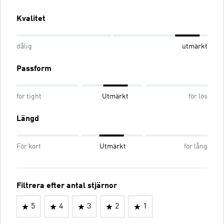
Kvalitet
dålig
utmärkt
Passform
för tight
Utmärkt
för lös
Längd
För kort
Utmärkt
för lång
Filtrera efter antal stjärnor
5
4
3
2
1