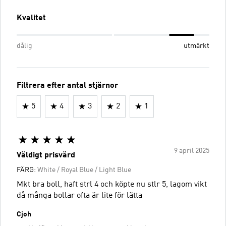
Kvalitet
dålig
utmärkt
Filtrera efter antal stjärnor
5
4
3
2
1
9 april 2025
Väldigt prisvärd
FÄRG:
White / Royal Blue / Light Blue
Mkt bra boll, haft strl 4 och köpte nu stlr 5, lagom vikt
då många bollar ofta är lite för lätta
Cjoh