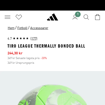
1
/
/
Hem
Fotboll
Accessoarer
4.7
(177)
TIRO LEAGUE THERMALLY BONDED BALL
Reapris
244,30 kr
349 kr Senaste lägsta pris
-30%
Rabatt
349 kr Ursprungspris