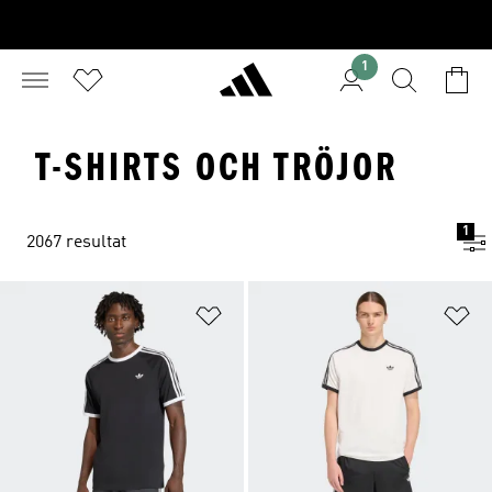
1
T-SHIRTS OCH TRÖJOR
1
2067 resultat
Lägg till på önskelistan
Lä