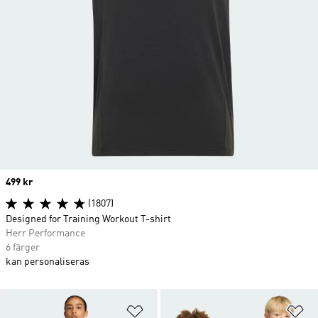
Price
499 kr
(1807)
Designed for Training Workout T-shirt
Herr Performance
6 färger
kan personaliseras
Lägg till på önskelistan
Lä