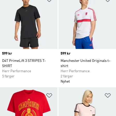
Price
599 kr
Price
599 kr
D4T PrimeLift 3 STRIPES T-
Manchester United Originals t-
SHIRT
shirt
Herr Performance
Herr Performance
5 färger
2 färger
Nyhet
Lägg till på önskelistan
Lä