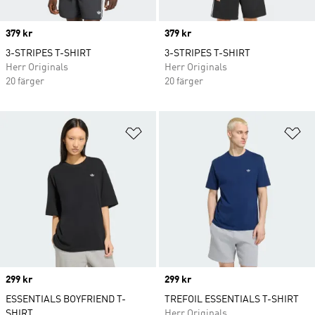
Price
379 kr
Price
379 kr
3-STRIPES T-SHIRT
3-STRIPES T-SHIRT
Herr Originals
Herr Originals
20 färger
20 färger
Lägg till på önskelistan
Lä
Price
299 kr
Price
299 kr
ESSENTIALS BOYFRIEND T-
TREFOIL ESSENTIALS T-SHIRT
SHIRT
Herr Originals