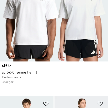
Price
499 kr
adi365 Cheering T-shirt
Performance
3 färger
Lägg till på önskelistan
Lä