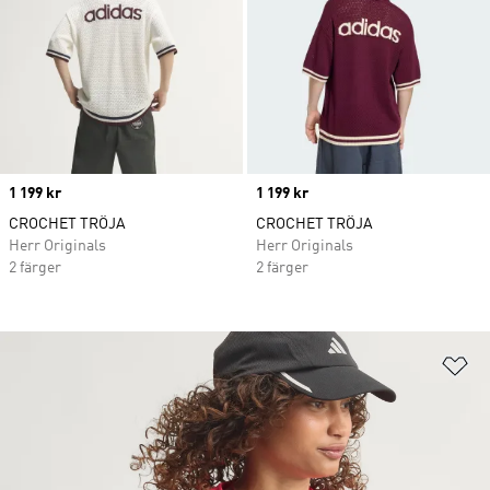
Price
1 199 kr
Price
1 199 kr
CROCHET TRÖJA
CROCHET TRÖJA
Herr Originals
Herr Originals
2 färger
2 färger
Lä