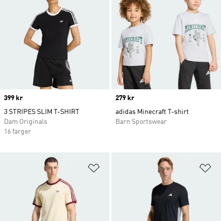
Price
399 kr
Price
279 kr
3 STRIPES SLIM T-SHIRT
adidas Minecraft T-shirt
Dam Originals
Barn Sportswear
16 färger
Lägg till på önskelistan
Lä