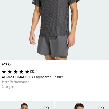
Price
649 kr
(52)
ADI365 CLIMACOOL+ Engineered T-Shirt
Herr Performance
3 färger
Lägg till på önskelistan
Lä