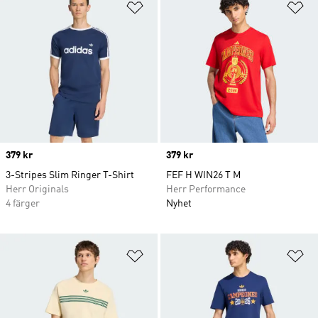
Lägg till på önskelistan
Lä
Price
379 kr
Price
379 kr
3-Stripes Slim Ringer T-Shirt
FEF H WIN26 T M
Herr Originals
Herr Performance
4 färger
Nyhet
Lägg till på önskelistan
Lä