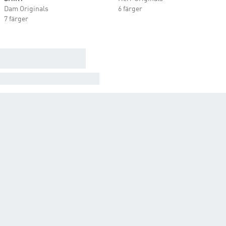
Dam Originals
6 färger
7 färger