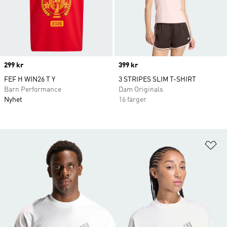
Price
299 kr
Price
399 kr
FEF H WIN26 T Y
3 STRIPES SLIM T-SHIRT
Barn Performance
Dam Originals
Nyhet
16 färger
Lä