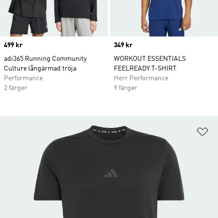
Price
499 kr
Price
349 kr
adi365 Running Community
WORKOUT ESSENTIALS
Culture långärmad tröja
FEELREADY T-SHIRT
Performance
Herr Performance
2 färger
9 färger
Lä