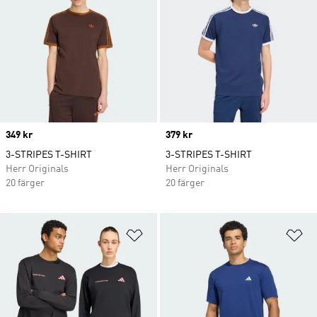
Price
349 kr
Price
379 kr
3-STRIPES T-SHIRT
3-STRIPES T-SHIRT
Herr Originals
Herr Originals
20 färger
20 färger
Lägg till på önskelistan
Lä