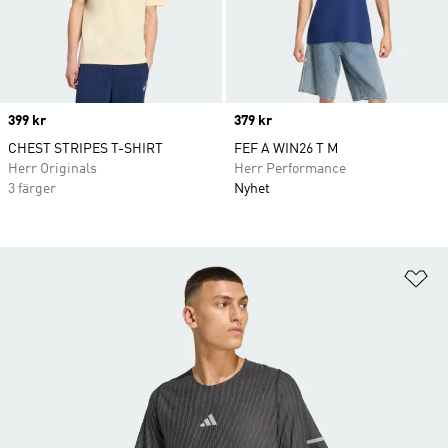
Price
399 kr
Price
379 kr
CHEST STRIPES T-SHIRT
FEF A WIN26 T M
Herr Originals
Herr Performance
3 färger
Nyhet
Lä